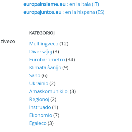
europainsieme.eu
: en la itala (IT)
europajuntos.eu
: en la hispana (ES)
KATEGORIOJ
uziveco
Multlingveco
(12)
Diversaĵoj
(3)
Eurobarometro
(34)
Klimata ŝanĝo
(9)
Sano
(6)
Ukrainio
(2)
Amaskomunikiloj
(3)
Regionoj
(2)
instruado
(1)
Ekonomio
(7)
Egaleco
(3)