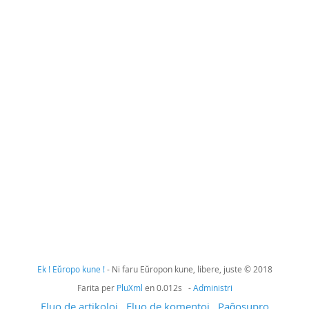
Ek ! Eŭropo kune !
- Ni faru Eŭropon kune, libere, juste © 2018
Farita per
PluXml
en 0.012s -
Administri
Fluo de artikoloj
Fluo de komentoj
Paĝosupro