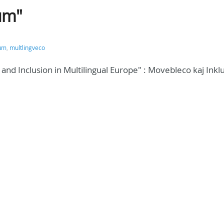
um"
um
,
multlingveco
and Inclusion in Multilingual Europe" : Movebleco kaj Inkl