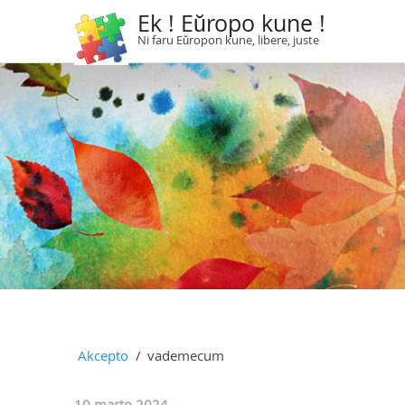
Ek ! Eŭropo kune !
Ni faru Eŭropon kune, libere, juste
Akcepto
vademecum
10 marto 2024