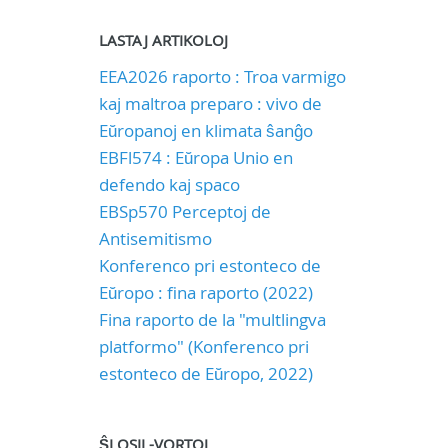
LASTAJ ARTIKOLOJ
EEA2026 raporto : Troa varmigo
kaj maltroa preparo : vivo de
Eŭropanoj en klimata ŝanĝo
EBFl574 : Eŭropa Unio en
defendo kaj spaco
EBSp570 Perceptoj de
Antisemitismo
Konferenco pri estonteco de
Eŭropo : fina raporto (2022)
Fina raporto de la "multlingva
platformo" (Konferenco pri
estonteco de Eŭropo, 2022)
ŜLOSIL-VORTOJ