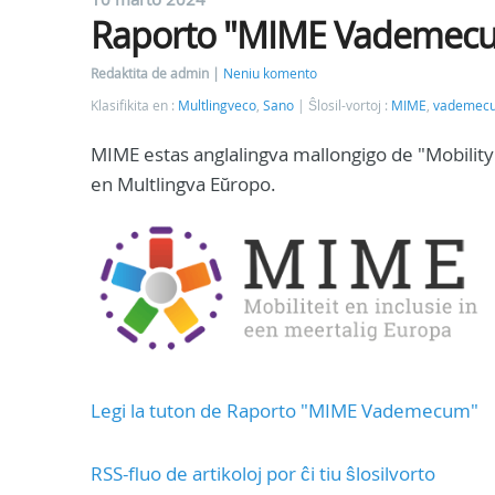
Raporto "MIME Vademec
Redaktita de admin
Neniu komento
Klasifikita en :
Multlingveco
,
Sano
Ŝlosil-vortoj :
MIME
,
vademec
MIME estas anglalingva mallongigo de "Mobility 
en Multlingva Eŭropo.
Legi la tuton de Raporto "MIME Vademecum"
RSS-fluo de artikoloj por ĉi tiu ŝlosilvorto