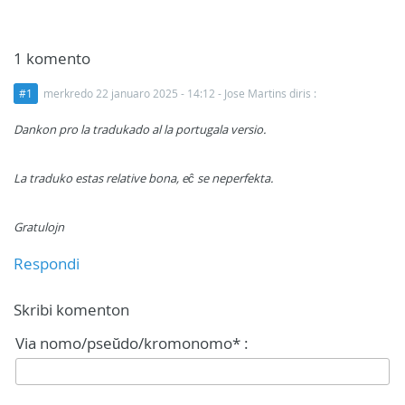
1 komento
#1
merkredo 22 januaro 2025 - 14:12
- Jose Martins diris :
Dankon pro la tradukado al la portugala versio.
La traduko estas relative bona, eĉ se neperfekta.
Gratulojn
Respondi
Skribi komenton
Via nomo/pseŭdo/kromonomo* :