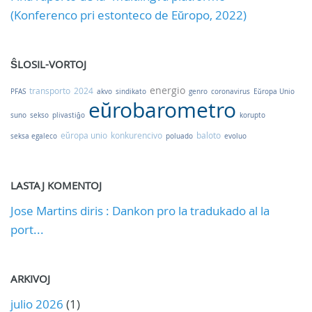
(Konferenco pri estonteco de Eŭropo, 2022)
ŜLOSIL-VORTOJ
energio
transporto
2024
PFAS
akvo
sindikato
genro
coronavirus
Eŭropa Unio
eŭrobarometro
suno
sekso
plivastiĝo
korupto
eŭropa unio
konkurencivo
baloto
seksa egaleco
poluado
evoluo
LASTAJ KOMENTOJ
Jose Martins diris : Dankon pro la tradukado al la
port...
ARKIVOJ
julio 2026
(1)