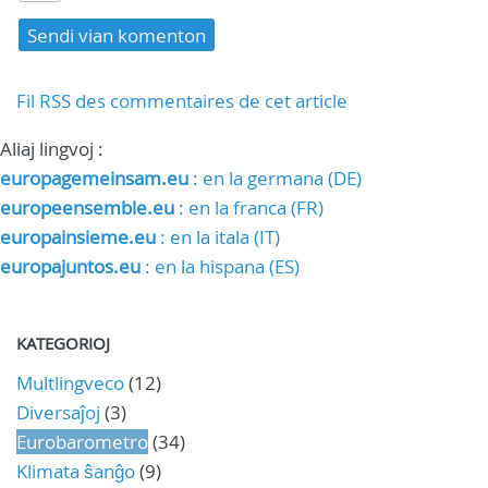
Fil RSS des commentaires de cet article
Aliaj lingvoj :
europagemeinsam.eu
: en la germana (DE)
europeensemble.eu
: en la franca (FR)
europainsieme.eu
: en la itala (IT)
europajuntos.eu
: en la hispana (ES)
KATEGORIOJ
Multlingveco
(12)
Diversaĵoj
(3)
Eurobarometro
(34)
Klimata ŝanĝo
(9)