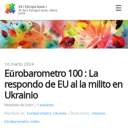
Ek ! Eŭropo kune !
Ni faru Eŭropon kune, libere,
juste
10 marto 2024
Eŭrobarometro 100 : La
respondo de EU al la milito en
Ukrainio
Redaktita de Estro
1 komento
Klasifikita en :
Eurobarometro
,
Ukrainio
Ŝlosil-vortoj :
Ukrainio
,
Eŭrobarometro
,
milito