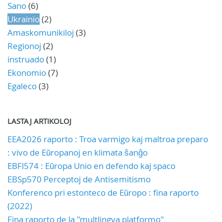
Sano
(6)
Ukrainio
(2)
Amaskomunikiloj
(3)
Regionoj
(2)
instruado
(1)
Ekonomio
(7)
Egaleco
(3)
LASTAJ ARTIKOLOJ
EEA2026 raporto : Troa varmigo kaj maltroa preparo
: vivo de Eŭropanoj en klimata ŝanĝo
EBFl574 : Eŭropa Unio en defendo kaj spaco
EBSp570 Perceptoj de Antisemitismo
Konferenco pri estonteco de Eŭropo : fina raporto
(2022)
Fina raporto de la "multlingva platformo"