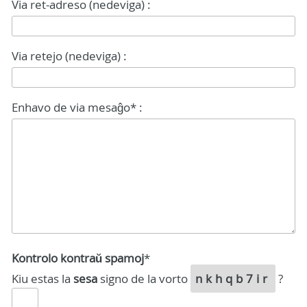
Via ret-adreso (nedeviga) :
Via retejo (nedeviga) :
Enhavo de via mesaĝo* :
Kontrolo kontraŭ spamoj
*
Kiu estas la
sesa
signo de la vorto
nkhqb7ir
?