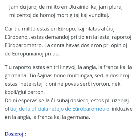
Jam du jaroj de milito en Ukrainio, kaj jam pluraj
milcentoj da homoj mortigitaj kaj vunditaj.
Ĉar tiu milito estas en Eŭropo, kaj rilatas al ĉiuj
Eŭropanoj, estas demandoj pri tio en la lastaj raportoj
Eŭrobarometro. La centa havas dosieron pri opinioj
de Eŭropunianoj pri tio.
Tiu raporto estas en tri lingvoj, la angla, la franca kaj la
germana. Tio ŝajnas bone multlingva, sed la dosieroj
estas "netekstaj" : oni ne povas serĉi vorton, nek
kopii/glui parton.
Do ni esperas ke la ĉi-subaj dosieroj estos pli uzeblaj
ol
tiuj de la oficiala retejo de Eŭrobarometro
, inkluzive
en la angla, la franca kaj la germana.
Dosieroj :