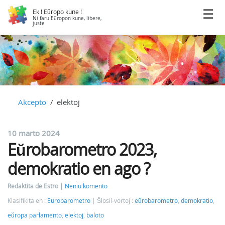
Ek ! Eŭropo kune !
Ni faru Eŭropon kune, libere,
juste
Akcepto
elektoj
10 marto 2024
Eŭrobarometro 2023,
demokratio en ago ?
Redaktita de Estro
Neniu komento
Klasifikita en :
Eurobarometro
Ŝlosil-vortoj :
eŭrobarometro
,
demokratio
,
eŭropa parlamento
,
elektoj
,
baloto