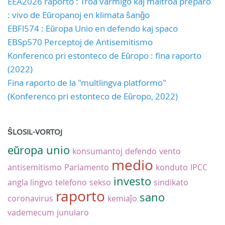
EEA2026 raporto : Troa varmigo kaj maltroa preparo
: vivo de Eŭropanoj en klimata ŝanĝo
EBFl574 : Eŭropa Unio en defendo kaj spaco
EBSp570 Perceptoj de Antisemitismo
Konferenco pri estonteco de Eŭropo : fina raporto
(2022)
Fina raporto de la "multlingva platformo"
(Konferenco pri estonteco de Eŭropo, 2022)
ŜLOSIL-VORTOJ
eŭropa unio
konsumantoj
defendo
vento
medio
antisemitismo
Parlamento
konduto
IPCC
investo
angla lingvo
telefono
sekso
sindikato
raporto
sano
coronavirus
kemiaĵo
vademecum
junularo