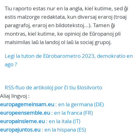
Tiu raporto estas nur en la angla, kiel kutime, sed ĝi
estis malzorge redaktata, kun diversaj eraroj (troaj
paragrafoj, eraroj en bildotekstoj...). Tamen ĝi
montras, kiel kutime, ke opinioj de Eŭropanoj pli
malsimilas laŭ la landoj ol laŭ la sociaj grupoj.
Legi la tuton de Eŭrobarometro 2023, demokratio en
ago ?
RSS-fluo de artikoloj por ĉi tiu ŝlosilvorto
Aliaj lingvoj :
europagemeinsam.eu
: en la germana (DE)
europeensemble.eu
: en la franca (FR)
europainsieme.eu
: en la itala (IT)
europajuntos.eu
: en la hispana (ES)