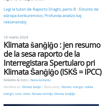
Legi la tuton de Raporto Draghi, parto B : Estonto de
eŭropa konkurencivo, Profunda analizo kaj
rekomendoj
10 marto 2024
Klimata ŝanĝiĝo : jen resumo
de la sesa raporto de la
Interregistara Spertularo pri
Klimata Ŝanĝiĝo (ISKŜ = IPCC)
Redaktita de Estro
Neniu komento
Klasifikita en :
Klimata ŝanĝo
Ŝlosil-vortoj :
klimato
,
energio
,
nuklea
energio
,
suno
,
vento
,
klimata varmiĝo
,
klimata ŝanĝiĝo