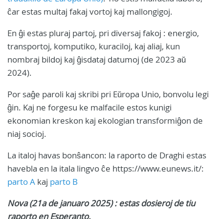
ĉar estas multaj fakaj vortoj kaj mallongigoj.
En ĝi estas pluraj partoj, pri diversaj fakoj : energio,
transportoj, komputiko, kuraciloj, kaj aliaj, kun
nombraj bildoj kaj ĝisdataj datumoj (de 2023 aŭ
2024).
Por saĝe paroli kaj skribi pri Eŭropa Unio, bonvolu legi
ĝin. Kaj ne forgesu ke malfacile estos kunigi
ekonomian kreskon kaj ekologian transformiĝon de
niaj socioj.
La italoj havas bonŝancon: la raporto de Draghi estas
havebla en la itala lingvo ĉe https://www.eunews.it/:
parto A
kaj
parto B
Nova (21a de januaro 2025) : estas dosieroj de tiu
raporto en Esperanto.