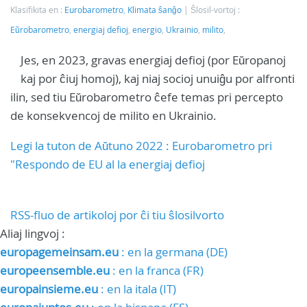
Klasifikita en :
Eurobarometro
,
Klimata ŝanĝo
Ŝlosil-vortoj :
Eŭrobarometro
,
energiaj defioj
,
energio
,
Ukrainio
,
milito
,
Jes, en 2023, gravas energiaj defioj (por Eŭropanoj
kaj por ĉiuj homoj), kaj niaj socioj unuiĝu por alfronti
ilin, sed tiu Eŭrobarometro ĉefe temas pri percepto
de konsekvencoj de milito en Ukrainio.
Legi la tuton de Aŭtuno 2022 : Eurobarometro pri
"Respondo de EU al la energiaj defioj
RSS-fluo de artikoloj por ĉi tiu ŝlosilvorto
Aliaj lingvoj :
europagemeinsam.eu
: en la germana (DE)
europeensemble.eu
: en la franca (FR)
europainsieme.eu
: en la itala (IT)