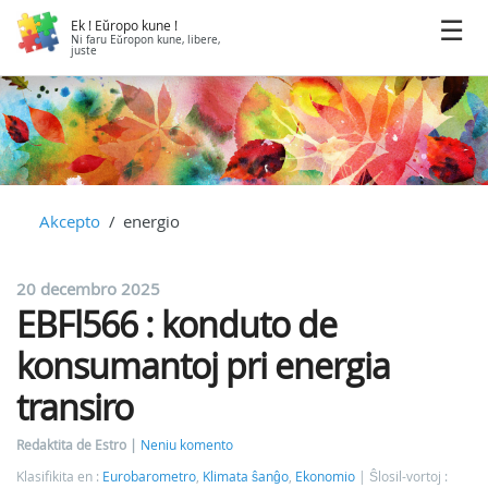
Ek ! Eŭropo kune !
Ni faru Eŭropon kune, libere,
juste
Akcepto
energio
20 decembro 2025
EBFl566 : konduto de
konsumantoj pri energia
transiro
Redaktita de Estro
Neniu komento
Klasifikita en :
Eurobarometro
,
Klimata ŝanĝo
,
Ekonomio
Ŝlosil-vortoj :