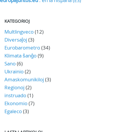
europajuntos.eu
: en la hispana (ES)
KATEGORIOJ
Multlingveco
(12)
Diversaĵoj
(3)
Eurobarometro
(34)
Klimata ŝanĝo
(9)
Sano
(6)
Ukrainio
(2)
Amaskomunikiloj
(3)
Regionoj
(2)
instruado
(1)
Ekonomio
(7)
Egaleco
(3)