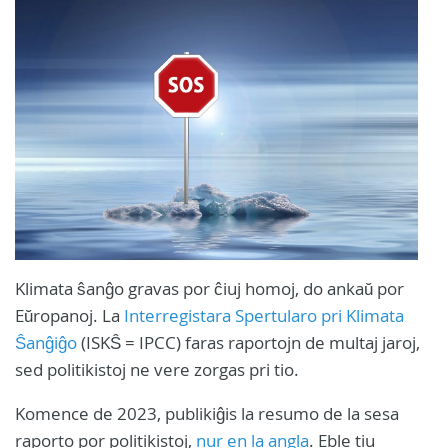
Klimata ŝanĝo gravas por ĉiuj homoj, do ankaŭ por
Eŭropanoj. La
Interregistara Spertularo pri Klimata
Ŝanĝiĝo
(ISKŜ = IPCC) faras raportojn de multaj jaroj,
sed politikistoj ne vere zorgas pri tio.
Komence de 2023, publikiĝis la resumo de la sesa
raporto por politikistoj,
nur en la angla
. Eble tiu