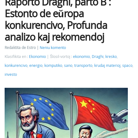
Raporto Draghi, parto B :
Estonto de eŭropa
konkurencivo, Profunda
analizo kaj rekomendoj
Redaktita de Estro
Neniu komento
Klasifikita en :
Ekonomio
Ŝlosil-vortoj :
ekonomio
,
Draghi
,
kresko
,
konkurencivo
,
energio
,
komputiko
,
sano
,
transporto
,
krudaj materioj
,
spaco
,
investo