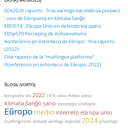
LASTAJ ARTIKOLOJ
EEA2026 raporto : Troa varmigo kaj maltroa preparo
: vivo de Eŭropanoj en klimata ŝanĝo
EBFl574 : Eŭropa Unio en defendo kaj spaco
EBSp570 Perceptoj de Antisemitismo
Konferenco pri estonteco de Eŭropo : fina raporto
(2022)
Fina raporto de la "multlingva platformo"
(Konferenco pri estonteco de Eŭropo, 2022)
ŜLOSIL-VORTOJ
2022
koruptado
iĉo
1974
socia medio
sekso
klimata ŝanĝo
sano
stereotipo
sindikato
Eŭropo
medio
interreto
eŭropa unio
2024
multlingvismo
klimata varmiĝo
imposto
plivastiĝo