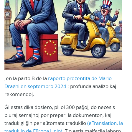
Jen la parto B de la
raporto prezentita de Mario
Draghi en septembro 2024
: profunda analizo kaj
rekomendoj.
Ĝi estas dika dosiero, pli ol 300 paĝoj, do necesis
pluraj semajnoj por prepari la dokumenton, kaj
tradukigi ĝin per aŭtomata tradukilo
(eTranslation, la
tradukilo de Eŭropa Unio)
. Tio estis malfacila laboro,