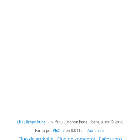
Ek ! Eŭropo kune !
- Ni faru Eŭropon kune, libere, juste © 2018
Farita per
PluXml
en 0.011s -
Administri
Fluo de artikoloj
Fluo de komentoj
Paĝosupro