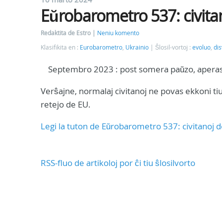
Eŭrobarometro 537: civita
Redaktita de Estro
Neniu komento
Klasifikita en :
Eurobarometro
,
Ukrainio
Ŝlosil-vortoj :
evoluo
,
dis
Septembro 2023 : post somera paŭzo, aperas 
Verŝajne, normalaj civitanoj ne povas ekkoni tiu
retejo de EU.
Legi la tuton de Eŭrobarometro 537: civitanoj 
RSS-fluo de artikoloj por ĉi tiu ŝlosilvorto