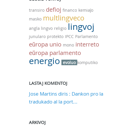
defioj
transiro
financo
kemiaĵo
multlingveco
masko
lingvoj
angla lingvo
religio
junularo
protekto
IPCC
Parlamento
eŭropa unio
interreto
mono
eŭropa parlamento
energio
evoluo
komputiko
LASTAJ KOMENTOJ
Jose Martins diris : Dankon pro la
tradukado al la port...
ARKIVOJ