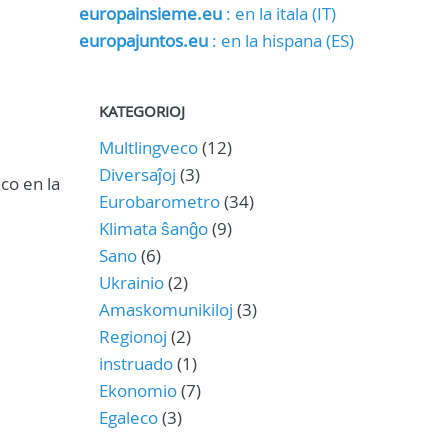
europainsieme.eu
: en la itala (IT)
europajuntos.eu
: en la hispana (ES)
KATEGORIOJ
Multlingveco
(12)
Diversaĵoj
(3)
co en la
Eurobarometro
(34)
Klimata ŝanĝo
(9)
Sano
(6)
Ukrainio
(2)
Amaskomunikiloj
(3)
Regionoj
(2)
instruado
(1)
Ekonomio
(7)
Egaleco
(3)