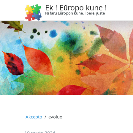
Ek ! Eŭropo kune !
Ni faru Eŭropon kune, libere, juste
Akcepto
evoluo
10 marto 2024