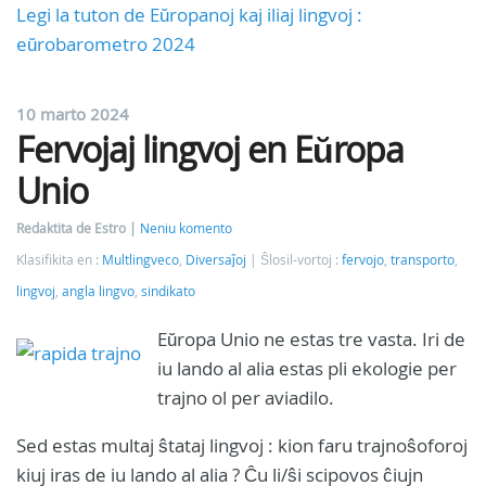
Legi la tuton de Eŭropanoj kaj iliaj lingvoj :
eŭrobarometro 2024
10 marto 2024
Fervojaj lingvoj en Eŭropa
Unio
Redaktita de Estro
Neniu komento
Klasifikita en :
Multlingveco
,
Diversaĵoj
Ŝlosil-vortoj :
fervojo
,
transporto
,
lingvoj
,
angla lingvo
,
sindikato
Eŭropa Unio ne estas tre vasta. Iri de
iu lando al alia estas pli ekologie per
trajno ol per aviadilo.
Sed estas multaj ŝtataj lingvoj : kion faru trajnoŝoforoj
kiuj iras de iu lando al alia ? Ĉu li/ŝi scipovos ĉiujn