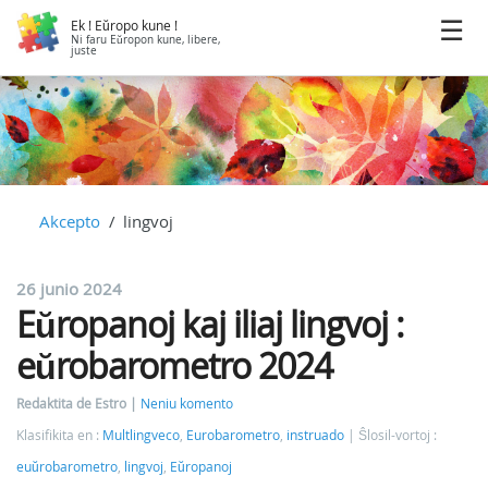
Ek ! Eŭropo kune !
Ni faru Eŭropon kune, libere,
juste
Akcepto
lingvoj
26 junio 2024
Eŭropanoj kaj iliaj lingvoj :
eŭrobarometro 2024
Redaktita de Estro
Neniu komento
Klasifikita en :
Multlingveco
,
Eurobarometro
,
instruado
Ŝlosil-vortoj :
euŭrobarometro
,
lingvoj
,
Eŭropanoj