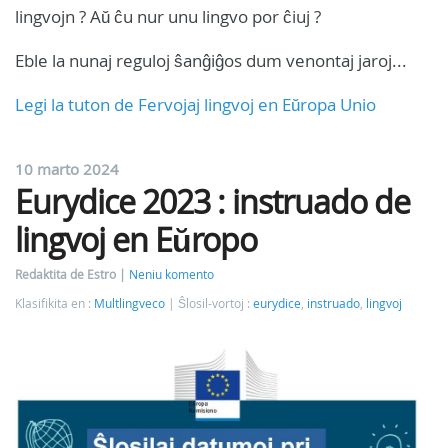
lingvojn ? Aŭ ĉu nur unu lingvo por ĉiuj ?
Eble la nunaj reguloj ŝanĝiĝos dum venontaj jaroj...
Legi la tuton de Fervojaj lingvoj en Eŭropa Unio
10 marto 2024
Eurydice 2023 : instruado de
lingvoj en Eŭropo
Redaktita de Estro
Neniu komento
Klasifikita en :
Multlingveco
Ŝlosil-vortoj :
eurydice
,
instruado
,
lingvoj