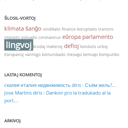
ŜLOSIL-VORTOJ
klimata ŝanĝo
sindikato
financo
koruptado
transiro
eŭropa parlamento
imposto
poluado
coronavirus
lingvoj
defioj
krudaj materioj
konduto
urboj
Eŭropanoj
varmigo
komunikado
mesaĝo
kemiaĵo
komputiko
LASTAJ KOMENTOJ
скалея италия недвижимость diris : Съём жиль?...
Jose Martins diris : Dankon pro la tradukado al la
port...
ARKIVOJ