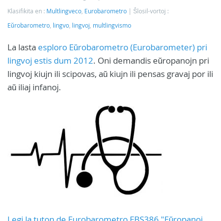
Klasifikita en :
Multlingveco
,
Eurobarometro
Ŝlosil-vortoj :
Eŭrobarometro
,
lingvo
,
lingvoj
,
multlingvismo
La lasta
esploro Eŭrobarometro (Eurobarometer) pri
lingvoj estis dum 2012
. Oni demandis eŭropanojn pri
lingvoj kiujn ili scipovas, aŭ kiujn ili pensas gravaj por ili
aŭ iliaj infanoj.
Legi la tuton de Eurobarometro EBS386 "Eŭropanoj