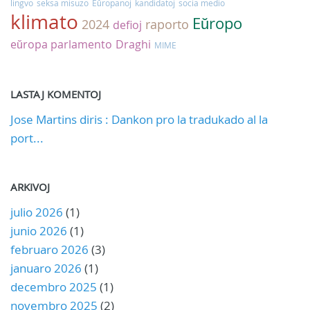
lingvo
seksa misuzo
Eŭropanoj
kandidatoj
socia medio
klimato
Eŭropo
2024
raporto
defioj
eŭropa parlamento
Draghi
MIME
LASTAJ KOMENTOJ
Jose Martins diris : Dankon pro la tradukado al la
port...
ARKIVOJ
julio 2026
(1)
junio 2026
(1)
februaro 2026
(3)
januaro 2026
(1)
decembro 2025
(1)
novembro 2025
(2)