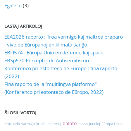
Egaleco
(3)
LASTAJ ARTIKOLOJ
EEA2026 raporto : Troa varmigo kaj maltroa preparo
: vivo de Eŭropanoj en klimata ŝanĝo
EBFl574 : Eŭropa Unio en defendo kaj spaco
EBSp570 Perceptoj de Antisemitismo
Konferenco pri estonteco de Eŭropo : fina raporto
(2022)
Fina raporto de la "multlingva platformo"
(Konferenco pri estonteco de Eŭropo, 2022)
ŜLOSIL-VORTOJ
baloto
instruado
varmigo
krudaj materioj
mono
junuloj
Eŭropa Unio