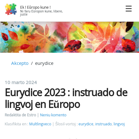
Ek ! Eŭropo kune !
Ni faru Eŭropon kune, libere,
juste
Akcepto
eurydice
10 marto 2024
Eurydice 2023 : instruado de
lingvoj en Eŭropo
Redaktita de Estro
Neniu komento
Klasifikita en :
Multlingveco
Ŝlosil-vortoj :
eurydice
,
instruado
,
lingvoj