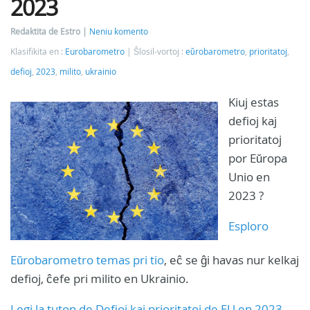
2023
Redaktita de Estro
Neniu komento
Klasifikita en :
Eurobarometro
Ŝlosil-vortoj :
eŭrobarometro
,
prioritatoj
,
defioj
,
2023
,
milito
,
ukrainio
Kiuj estas
defioj kaj
prioritatoj
por Eŭropa
Unio en
2023 ?
Esploro
Eŭrobarometro temas pri tio
, eĉ se ĝi havas nur kelkaj
defioj, ĉefe pri milito en Ukrainio.
Legi la tuton de Defioj kaj prioritatoj de EU en 2023