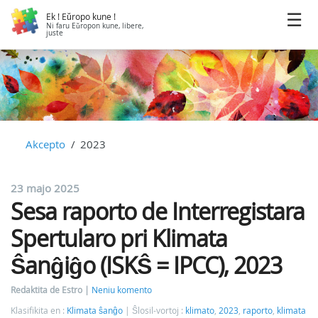
Ek ! Eŭropo kune !
Ni faru Eŭropon kune, libere,
juste
Akcepto
2023
23 majo 2025
Sesa raporto de Interregistara
Spertularo pri Klimata
Ŝanĝiĝo (ISKŜ = IPCC), 2023
Redaktita de Estro
Neniu komento
Klasifikita en :
Klimata ŝanĝo
Ŝlosil-vortoj :
klimato
,
2023
,
raporto
,
klimata