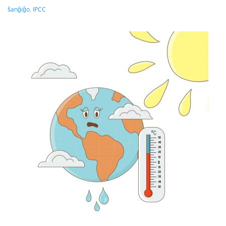
ŝanĝiĝo
,
IPCC