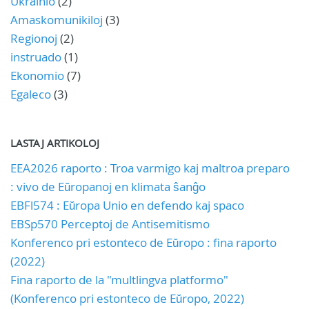
Ukrainio
(2)
Amaskomunikiloj
(3)
Regionoj
(2)
instruado
(1)
Ekonomio
(7)
Egaleco
(3)
LASTAJ ARTIKOLOJ
EEA2026 raporto : Troa varmigo kaj maltroa preparo
: vivo de Eŭropanoj en klimata ŝanĝo
EBFl574 : Eŭropa Unio en defendo kaj spaco
EBSp570 Perceptoj de Antisemitismo
Konferenco pri estonteco de Eŭropo : fina raporto
(2022)
Fina raporto de la "multlingva platformo"
(Konferenco pri estonteco de Eŭropo, 2022)