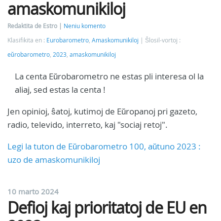
amaskomunikiloj
Redaktita de Estro
Neniu komento
Klasifikita en :
Eurobarometro
,
Amaskomunikiloj
Ŝlosil-vortoj :
eŭrobarometro
,
2023
,
amaskomunikiloj
La centa Eŭrobarometro ne estas pli interesa ol la
aliaj, sed estas la centa !
Jen opinioj, ŝatoj, kutimoj de Eŭropanoj pri gazeto,
radio, televido, interreto, kaj "sociaj retoj".
Legi la tuton de Eŭrobarometro 100, aŭtuno 2023 :
uzo de amaskomunikiloj
10 marto 2024
Defioj kaj prioritatoj de EU en