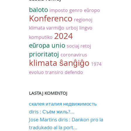
baloto
imposto
genro
eŭropo
Konferenco
regionoj
klimata varmiĝo
urboj
lingvo
2024
komputiko
eŭropa unio
sociaj retoj
prioritatoj
coronavirus
klimata ŝanĝiĝo
1974
evoluo
transiro
defendo
LASTAJ KOMENTOJ
скалея италия недвижимость
diris : Съём жиль?...
Jose Martins diris : Dankon pro la
tradukado al la port...