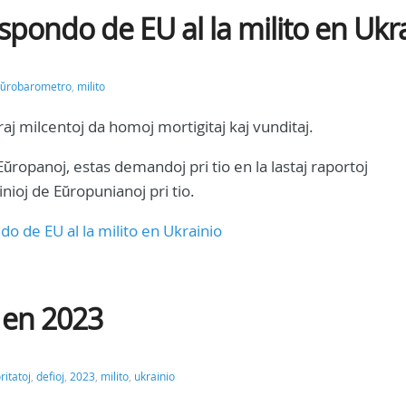
spondo de EU al la milito en Ukr
ŭrobarometro
,
milito
raj milcentoj da homoj mortigitaj kaj vunditaj.
j Eŭropanoj, estas demandoj pri tio en la lastaj raportoj
ioj de Eŭropunianoj pri tio.
o de EU al la milito en Ukrainio
U en 2023
ritatoj
,
defioj
,
2023
,
milito
,
ukrainio