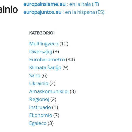
europainsieme.eu
: en la itala (IT)
ainio
europajuntos.eu
: en la hispana (ES)
KATEGORIOJ
Multlingveco
(12)
Diversaĵoj
(3)
Eurobarometro
(34)
Klimata ŝanĝo
(9)
Sano
(6)
Ukrainio
(2)
Amaskomunikiloj
(3)
Regionoj
(2)
instruado
(1)
Ekonomio
(7)
Egaleco
(3)