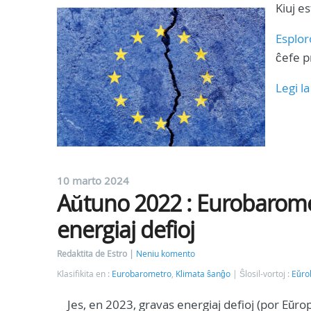
Kiuj e
Esplor
ĉefe p
Legi l
10 marto 2024
Aŭtuno 2022 : Eurobaromet
energiaj defioj
Redaktita de Estro
Neniu komento
Klasifikita en :
Eurobarometro
,
Klimata ŝanĝo
Ŝlosil-vortoj :
Eŭro
Jes, en 2023, gravas energiaj defioj (por Eŭropa