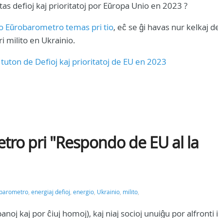
stas defioj kaj prioritatoj por Eŭropa Unio en 2023 ?
o Eŭrobarometro temas pri tio
, eĉ se ĝi havas nur kelkaj de
ri milito en Ukrainio.
a tuton de Defioj kaj prioritatoj de EU en 2023
ro pri "Respondo de EU al la
barometro
,
energiaj defioj
,
energio
,
Ukrainio
,
milito
,
noj kaj por ĉiuj homoj), kaj niaj socioj unuiĝu por alfronti i