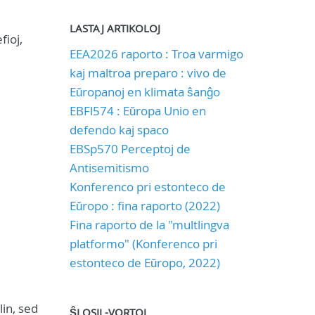
LASTAJ ARTIKOLOJ
fioj,
EEA2026 raporto : Troa varmigo
kaj maltroa preparo : vivo de
Eŭropanoj en klimata ŝanĝo
EBFl574 : Eŭropa Unio en
defendo kaj spaco
EBSp570 Perceptoj de
Antisemitismo
Konferenco pri estonteco de
Eŭropo : fina raporto (2022)
Fina raporto de la "multlingva
platformo" (Konferenco pri
estonteco de Eŭropo, 2022)
lin, sed
ŜLOSIL-VORTOJ