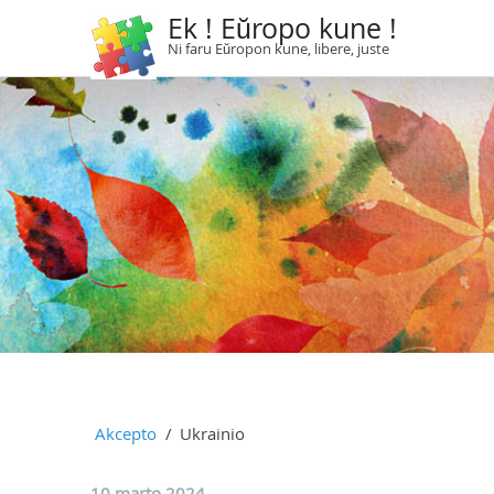
Ek ! Eŭropo kune !
Ni faru Eŭropon kune, libere, juste
Akcepto
Ukrainio
10 marto 2024