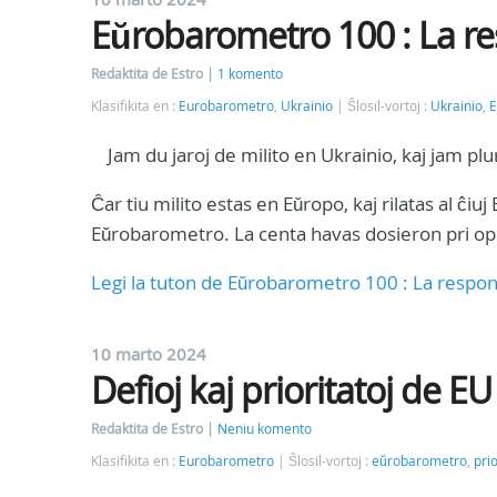
Eŭrobarometro 100 : La re
Redaktita de Estro
1 komento
Klasifikita en :
Eurobarometro
,
Ukrainio
Ŝlosil-vortoj :
Ukrainio
,
E
Jam du jaroj de milito en Ukrainio, kaj jam plu
Ĉar tiu milito estas en Eŭropo, kaj rilatas al ĉiu
Eŭrobarometro. La centa havas dosieron pri opin
Legi la tuton de Eŭrobarometro 100 : La respond
10 marto 2024
Defioj kaj prioritatoj de E
Redaktita de Estro
Neniu komento
Klasifikita en :
Eurobarometro
Ŝlosil-vortoj :
eŭrobarometro
,
prio