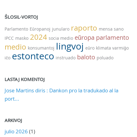
ŜLOSIL-VORTOJ
raporto
Parlamento
Eŭropanoj
junularo
mensa sano
2024
eŭropa parlamento
IPCC
masko
socia medio
lingvoj
medio
konsumantoj
eŭro
klimata varmiĝo
estonteco
baloto
iĉo
instruado
poluado
LASTAJ KOMENTOJ
Jose Martins diris : Dankon pro la tradukado al la
port...
ARKIVOJ
julio 2026
(1)