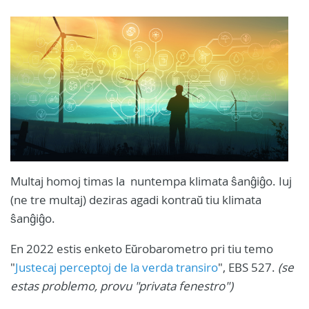
Multaj homoj timas la nuntempa klimata ŝanĝiĝo. Iuj
(ne tre multaj) deziras agadi kontraŭ tiu klimata
ŝanĝiĝo.
En 2022 estis enketo Eŭrobarometro pri tiu temo
"
Justecaj perceptoj de la verda transiro
", EBS 527.
(se
estas problemo, provu "privata fenestro")