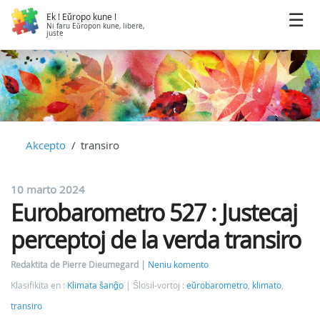
Ek ! Eŭropo kune !
Ni faru Eŭropon kune, libere,
juste
Akcepto
transiro
10 marto 2024
Eurobarometro 527 : Justecaj
perceptoj de la verda transiro
Redaktita de Pierre Dieumegard
Neniu komento
Klasifikita en :
Klimata ŝanĝo
Ŝlosil-vortoj :
eŭrobarometro
,
klimato
,
transiro