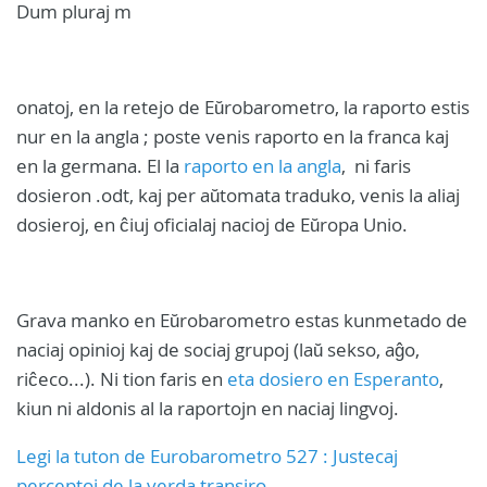
Dum pluraj m
onatoj, en la retejo de Eŭrobarometro, la raporto estis
nur en la angla ; poste venis raporto en la franca kaj
en la germana. El la
raporto en la angla
, ni faris
dosieron .odt, kaj per aŭtomata traduko, venis la aliaj
dosieroj, en ĉiuj oficialaj nacioj de Eŭropa Unio.
Grava manko en Eŭrobarometro estas kunmetado de
naciaj opinioj kaj de sociaj grupoj (laŭ sekso, aĝo,
riĉeco...). Ni tion faris en
eta dosiero en Esperanto
,
kiun ni aldonis al la raportojn en naciaj lingvoj.
Legi la tuton de Eurobarometro 527 : Justecaj
perceptoj de la verda transiro