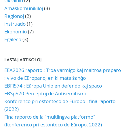
Ukrainio
(2)
Amaskomunikiloj
(3)
Regionoj
(2)
instruado
(1)
Ekonomio
(7)
Egaleco
(3)
LASTAJ ARTIKOLOJ
EEA2026 raporto : Troa varmigo kaj maltroa preparo
: vivo de Eŭropanoj en klimata ŝanĝo
EBFl574 : Eŭropa Unio en defendo kaj spaco
EBSp570 Perceptoj de Antisemitismo
Konferenco pri estonteco de Eŭropo : fina raporto
(2022)
Fina raporto de la "multlingva platformo"
(Konferenco pri estonteco de Eŭropo, 2022)