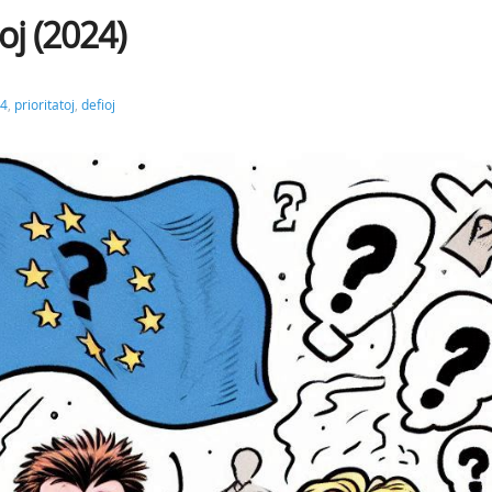
toj (2024)
4
,
prioritatoj
,
defioj