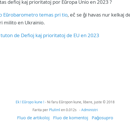
stas defioj kaj prioritatoj por Eŭropa Unio en 2023 ?
o Eŭrobarometro temas pri tio
, eĉ se ĝi havas nur kelkaj de
ri milito en Ukrainio.
a tuton de Defioj kaj prioritatoj de EU en 2023
Ek ! Eŭropo kune !
- Ni faru Eŭropon kune, libere, juste © 2018
Farita per
PluXml
en 0.012s -
Administri
Fluo de artikoloj
Fluo de komentoj
Paĝosupro