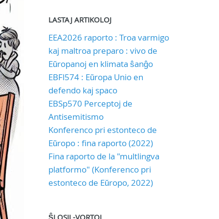
LASTAJ ARTIKOLOJ
EEA2026 raporto : Troa varmigo
kaj maltroa preparo : vivo de
Eŭropanoj en klimata ŝanĝo
EBFl574 : Eŭropa Unio en
defendo kaj spaco
EBSp570 Perceptoj de
Antisemitismo
Konferenco pri estonteco de
Eŭropo : fina raporto (2022)
Fina raporto de la "multlingva
platformo" (Konferenco pri
estonteco de Eŭropo, 2022)
ŜLOSIL-VORTOJ