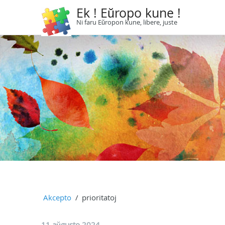
Ek ! Eŭropo kune !
Ni faru Eŭropon kune, libere, juste
Akcepto
prioritatoj
11 aŭgusto 2024