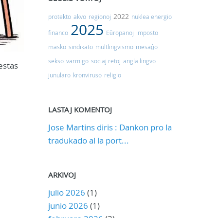
2022
protekto
akvo
regionoj
nuklea energio
2025
financo
Eŭropanoj
imposto
masko
sindikato
multlingvismo
mesaĝo
sekso
varmigo
sociaj retoj
angla lingvo
estas
junularo
kronviruso
religio
LASTAJ KOMENTOJ
Jose Martins diris : Dankon pro la
tradukado al la port...
ARKIVOJ
julio 2026
(1)
junio 2026
(1)