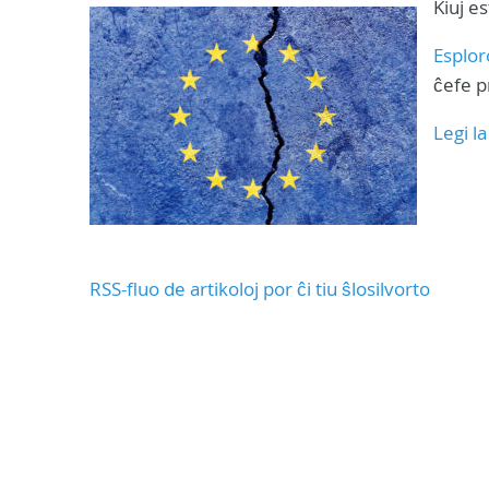
Kiuj e
Esplor
ĉefe p
Legi l
RSS-fluo de artikoloj por ĉi tiu ŝlosilvorto