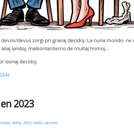
oj devos/devus zorgi pri gravaj decidoj. La nuna mondo ne 
n aliaj landoj, malkontentemo de multaj homoj...
or bonaj decidoj.
2024)
U en 2023
ritatoj
,
defioj
,
2023
,
milito
,
ukrainio