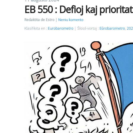
EB 550 : Defioj kaj priorita
Redaktita de Estro
Neniu komento
Klasifikita en :
Eurobarometro
Ŝlosil-vortoj :
Eŭrobarometro
,
202