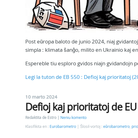
Post eŭropa baloto de junio 2024, niaj gvidant
simpla : klimata ŝanĝo, milito en Ukrainio kaj e
Espereble tiu esploro gvidos niajn gvidandojn p
Legi la tuton de EB 550 : Defioj kaj prioritatoj (
10 marto 2024
Defioj kaj prioritatoj de E
Redaktita de Estro
Neniu komento
Klasifikita en :
Eurobarometro
Ŝlosil-vortoj :
eŭrobarometro
,
prio