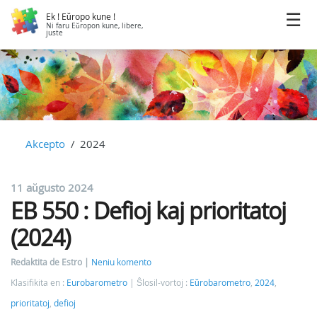
Ek ! Eŭropo kune !
Ni faru Eŭropon kune, libere,
juste
Akcepto
2024
11 aŭgusto 2024
EB 550 : Defioj kaj prioritatoj
(2024)
Redaktita de Estro
Neniu komento
Klasifikita en :
Eurobarometro
Ŝlosil-vortoj :
Eŭrobarometro
,
2024
,
prioritatoj
,
defioj