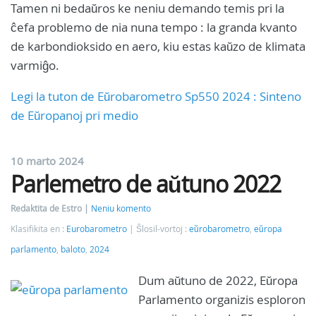
Tamen ni bedaŭros ke neniu demando temis pri la
ĉefa problemo de nia nuna tempo : la granda kvanto
de karbondioksido en aero, kiu estas kaŭzo de klimata
varmiĝo.
Legi la tuton de Eŭrobarometro Sp550 2024 : Sinteno
de Eŭropanoj pri medio
10 marto 2024
Parlemetro de aŭtuno 2022
Redaktita de Estro
Neniu komento
Klasifikita en :
Eurobarometro
Ŝlosil-vortoj :
eŭrobarometro
,
eŭropa
parlamento
,
baloto
,
2024
Dum aŭtuno de 2022, Eŭropa
Parlamento organizis esploron