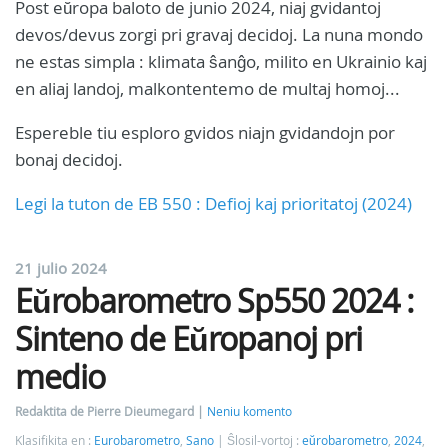
Post eŭropa baloto de junio 2024, niaj gvidantoj
devos/devus zorgi pri gravaj decidoj. La nuna mondo
ne estas simpla : klimata ŝanĝo, milito en Ukrainio kaj
en aliaj landoj, malkontentemo de multaj homoj...
Espereble tiu esploro gvidos niajn gvidandojn por
bonaj decidoj.
Legi la tuton de EB 550 : Defioj kaj prioritatoj (2024)
21 julio 2024
Eŭrobarometro Sp550 2024 :
Sinteno de Eŭropanoj pri
medio
Redaktita de Pierre Dieumegard
Neniu komento
Klasifikita en :
Eurobarometro
,
Sano
Ŝlosil-vortoj :
eŭrobarometro
,
2024
,