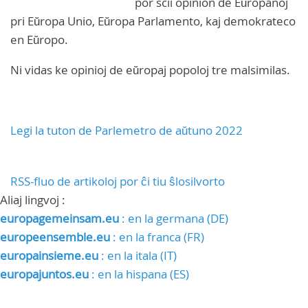
por scii opinion de Eŭropanoj
pri Eŭropa Unio, Eŭropa Parlamento, kaj demokrateco
en Eŭropo.
Ni vidas ke opinioj de eŭropaj popoloj tre malsimilas.
Legi la tuton de Parlemetro de aŭtuno 2022
RSS-fluo de artikoloj por ĉi tiu ŝlosilvorto
Aliaj lingvoj :
europagemeinsam.eu
: en la germana (DE)
europeensemble.eu
: en la franca (FR)
europainsieme.eu
: en la itala (IT)
europajuntos.eu
: en la hispana (ES)