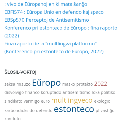
: vivo de Eŭropanoj en klimata ŝanĝo
EBFl574 : Eŭropa Unio en defendo kaj spaco
EBSp570 Perceptoj de Antisemitismo
Konferenco pri estonteco de Eŭropo : fina raporto
(2022)
Fina raporto de la "multlingva platformo"
(Konferenco pri estonteco de Eŭropo, 2022)
ŜLOSIL-VORTOJ
Eŭropo
2022
seksa misuzo
masko
protekto
disvolviĝo
financo
koruptado
antisemitismo
loka politiko
multlingveco
sindikato
varmigo
eŭro
ekologio
estonteco
karbondioksido
defendo
plivastiĝo
konduto