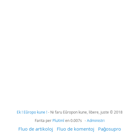
Ek ! Eŭropo kune !
- Ni faru Eŭropon kune, libere, juste © 2018
Farita per
PluXml
en 0.007s -
Administri
Fluo de artikoloj
Fluo de komentoj
Paĝosupro