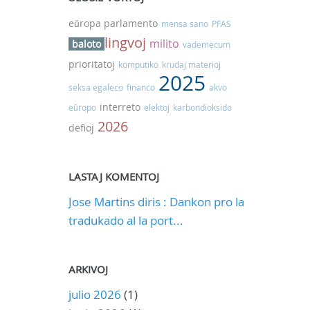
eŭropa parlamento
mensa sano
PFAS
lingvoj
milito
baloto
vademecum
prioritatoj
komputiko
krudaj materioj
2025
seksa egaleco
financo
akvo
interreto
eŭropo
elektoj
karbondioksido
2026
defioj
LASTAJ KOMENTOJ
Jose Martins diris : Dankon pro la
tradukado al la port...
ARKIVOJ
julio 2026
(1)