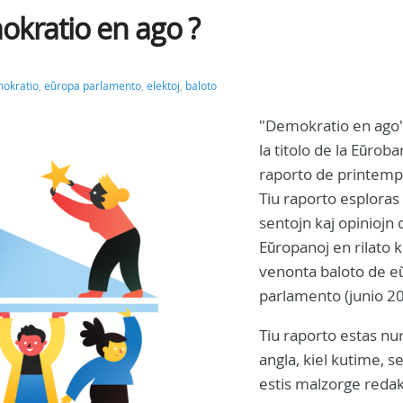
kratio en ago ?
okratio
,
eŭropa parlamento
,
elektoj
,
baloto
"Demokratio en ago"
la titolo de la Eŭro
raporto de printem
Tiu raporto esploras 
sentojn kaj opiniojn 
Eŭropanoj en rilato k
venonta baloto de e
parlamento (junio 20
Tiu raporto estas nur
angla, kiel kutime, se
estis malzorge redak