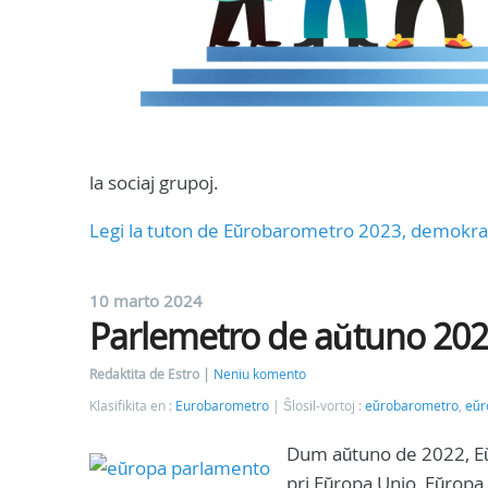
la sociaj grupoj.
Legi la tuton de Eŭrobarometro 2023, demokrat
10 marto 2024
Parlemetro de aŭtuno 20
Redaktita de Estro
Neniu komento
Klasifikita en :
Eurobarometro
Ŝlosil-vortoj :
eŭrobarometro
,
eŭr
Dum aŭtuno de 2022, Eŭ
pri Eŭropa Unio, Eŭrop