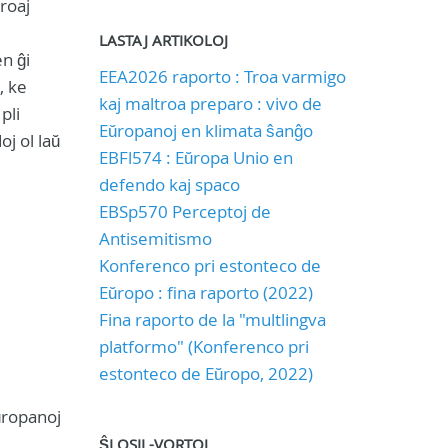
troaj
LASTAJ ARTIKOLOJ
en ĝi
EEA2026 raporto : Troa varmigo
, ke
kaj maltroa preparo : vivo de
pli
Eŭropanoj en klimata ŝanĝo
oj ol laŭ
EBFl574 : Eŭropa Unio en
defendo kaj spaco
EBSp570 Perceptoj de
Antisemitismo
Konferenco pri estonteco de
Eŭropo : fina raporto (2022)
Fina raporto de la "multlingva
platformo" (Konferenco pri
estonteco de Eŭropo, 2022)
ŭropanoj
ŜLOSIL-VORTOJ