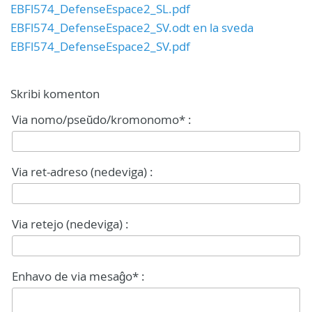
EBFl574_DefenseEspace2_SL.pdf
EBFl574_DefenseEspace2_SV.odt en la sveda
EBFl574_DefenseEspace2_SV.pdf
Skribi komenton
Via nomo/pseŭdo/kromonomo* :
Via ret-adreso (nedeviga) :
Via retejo (nedeviga) :
Enhavo de via mesaĝo* :