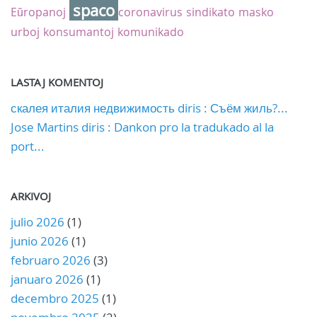
spaco
Eŭropanoj
coronavirus
sindikato
masko
urboj
konsumantoj
komunikado
LASTAJ KOMENTOJ
скалея италия недвижимость diris : Съём жиль?...
Jose Martins diris : Dankon pro la tradukado al la
port...
ARKIVOJ
julio 2026
(1)
junio 2026
(1)
februaro 2026
(3)
januaro 2026
(1)
decembro 2025
(1)