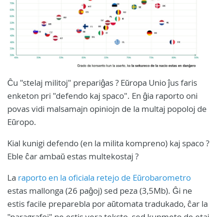
Ĉu "stelaj militoj" prepariĝas ? Eŭropa Unio ĵus faris
enketon pri "defendo kaj spaco". En ĝia raporto oni
povas vidi malsamajn opiniojn de la multaj popoloj de
Eŭropo.
Kial kunigi defendo (en la milita kompreno) kaj spaco ?
Eble ĉar ambaŭ estas multekostaj ?
La
raporto en la oficiala retejo de Eŭrobarometro
estas mallonga (26 paĝoj) sed peza (3,5Mb). Ĝi ne
estis facile preparebla por aŭtomata tradukado, ĉar la
"paragrafoj" ne estis vera teksto, sed kunmeto de etaj