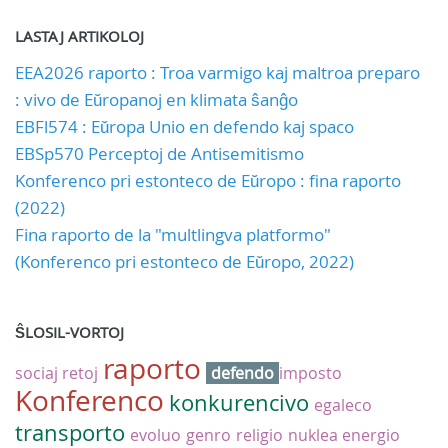
LASTAJ ARTIKOLOJ
EEA2026 raporto : Troa varmigo kaj maltroa preparo
: vivo de Eŭropanoj en klimata ŝanĝo
EBFl574 : Eŭropa Unio en defendo kaj spaco
EBSp570 Perceptoj de Antisemitismo
Konferenco pri estonteco de Eŭropo : fina raporto
(2022)
Fina raporto de la "multlingva platformo"
(Konferenco pri estonteco de Eŭropo, 2022)
ŜLOSIL-VORTOJ
raporto
sociaj retoj
defendo
imposto
Konferenco
konkurencivo
egaleco
transporto
evoluo
genro
religio
nuklea energio