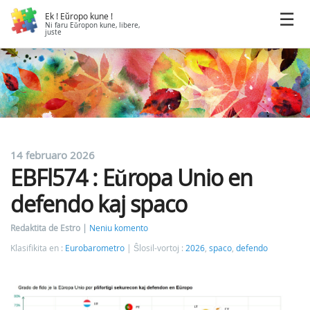
Ek ! Eŭropo kune !
Ni faru Eŭropon kune, libere,
juste
14 februaro 2026
EBFl574 : Eŭropa Unio en
defendo kaj spaco
Redaktita de Estro
Neniu komento
Klasifikita en :
Eurobarometro
Ŝlosil-vortoj :
2026
,
spaco
,
defendo