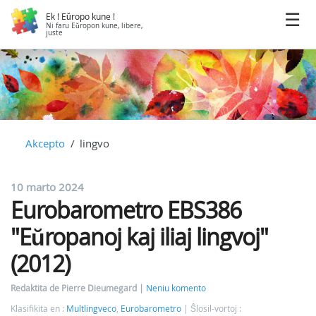
Ek ! Eŭropo kune !
Ni faru Eŭropon kune, libere,
juste
Akcepto
lingvo
10 marto 2024
Eurobarometro EBS386
"Eŭropanoj kaj iliaj lingvoj"
(2012)
Redaktita de Pierre Dieumegard
Neniu komento
Klasifikita en :
Multlingveco
,
Eurobarometro
Ŝlosil-vortoj :