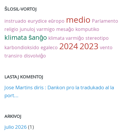
ŜLOSIL-VORTOJ
medio
instruado
eurydice
eŭropo
Parlamento
religio
junuloj
varmigo
mesaĝo
komputiko
klimata ŝanĝo
klimata varmiĝo
stereotipo
2024
2023
karbondioksido
egaleco
vento
transiro
disvolviĝo
LASTAJ KOMENTOJ
Jose Martins diris : Dankon pro la tradukado al la
port...
ARKIVOJ
julio 2026
(1)