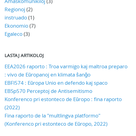
Amaskomunikiloj
(3)
Regionoj
(2)
instruado
(1)
Ekonomio
(7)
Egaleco
(3)
LASTAJ ARTIKOLOJ
EEA2026 raporto : Troa varmigo kaj maltroa preparo
: vivo de Eŭropanoj en klimata ŝanĝo
EBFl574 : Eŭropa Unio en defendo kaj spaco
EBSp570 Perceptoj de Antisemitismo
Konferenco pri estonteco de Eŭropo : fina raporto
(2022)
Fina raporto de la "multlingva platformo"
(Konferenco pri estonteco de Eŭropo, 2022)