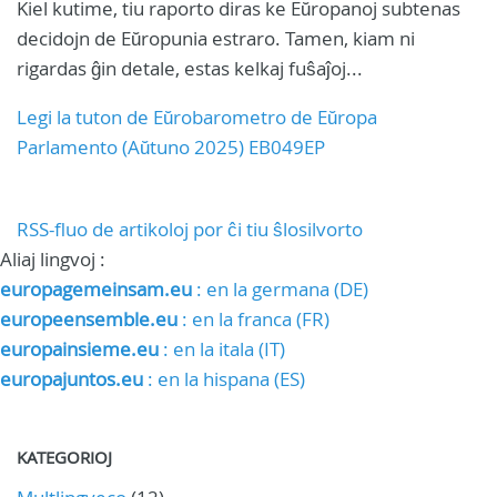
Kiel kutime, tiu raporto diras ke Eŭropanoj subtenas
decidojn de Eŭropunia estraro. Tamen, kiam ni
rigardas ĝin detale, estas kelkaj fuŝaĵoj...
Legi la tuton de Eŭrobarometro de Eŭropa
Parlamento (Aŭtuno 2025) EB049EP
RSS-fluo de artikoloj por ĉi tiu ŝlosilvorto
Aliaj lingvoj :
europagemeinsam.eu
: en la germana (DE)
europeensemble.eu
: en la franca (FR)
europainsieme.eu
: en la itala (IT)
europajuntos.eu
: en la hispana (ES)
KATEGORIOJ