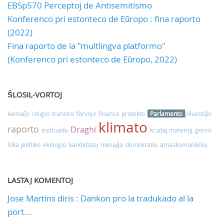
EBSp570 Perceptoj de Antisemitismo
Konferenco pri estonteco de Eŭropo : fina raporto
(2022)
Fina raporto de la "multlingva platformo"
(Konferenco pri estonteco de Eŭropo, 2022)
ŜLOSIL-VORTOJ
kemiaĵo
religio
transiro
fervojo
financo
protekto
Parlamento
plivastiĝo
klimato
raporto
Draghi
instruado
krudaj materioj
genro
loka politiko
ekologio
kandidatoj
mesaĝo
demokratio
amaskomunikiloj
LASTAJ KOMENTOJ
Jose Martins diris : Dankon pro la tradukado al la
port...