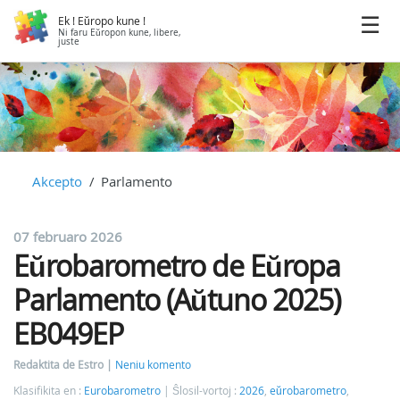
Ek ! Eŭropo kune !
Ni faru Eŭropon kune, libere,
juste
Akcepto
Parlamento
07 februaro 2026
Eŭrobarometro de Eŭropa
Parlamento (Aŭtuno 2025)
EB049EP
Redaktita de Estro
Neniu komento
Klasifikita en :
Eurobarometro
Ŝlosil-vortoj :
2026
,
eŭrobarometro
,