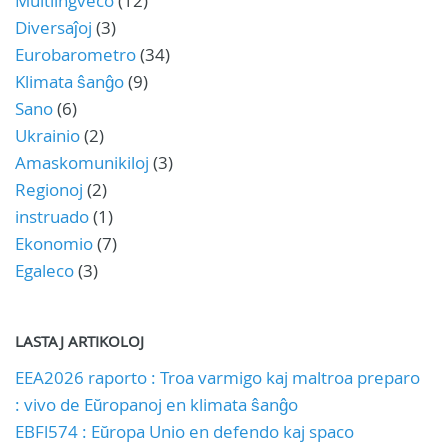
Multlingveco
(12)
Diversaĵoj
(3)
Eurobarometro
(34)
Klimata ŝanĝo
(9)
Sano
(6)
Ukrainio
(2)
Amaskomunikiloj
(3)
Regionoj
(2)
instruado
(1)
Ekonomio
(7)
Egaleco
(3)
LASTAJ ARTIKOLOJ
EEA2026 raporto : Troa varmigo kaj maltroa preparo
: vivo de Eŭropanoj en klimata ŝanĝo
EBFl574 : Eŭropa Unio en defendo kaj spaco