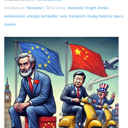
Klasifikita en :
Ekonomio
Ŝlosil-vortoj :
ekonomio
,
Draghi
,
kresko
,
konkurencivo
,
energio
,
komputiko
,
sano
,
transporto
,
krudaj materioj
,
spaco
,
investo