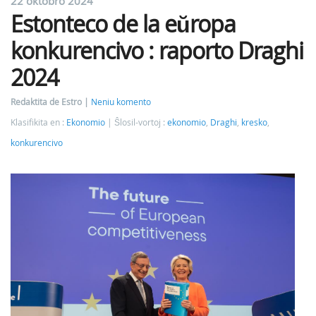
22 oktobro 2024
Estonteco de la eŭropa
konkurencivo : raporto Draghi
2024
Redaktita de Estro
Neniu komento
Klasifikita en :
Ekonomio
Ŝlosil-vortoj :
ekonomio
,
Draghi
,
kresko
,
konkurencivo