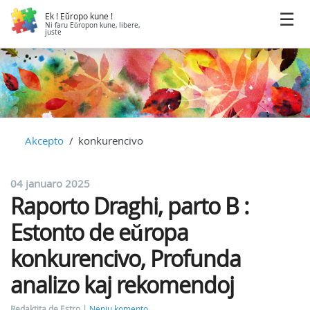
Ek ! Eŭropo kune !
Ni faru Eŭropon kune, libere,
juste
Akcepto
konkurencivo
04 januaro 2025
Raporto Draghi, parto B :
Estonto de eŭropa
konkurencivo, Profunda
analizo kaj rekomendoj
Redaktita de Estro
Neniu komento