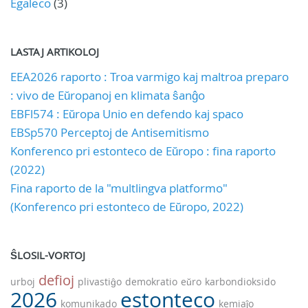
Egaleco
(3)
LASTAJ ARTIKOLOJ
EEA2026 raporto : Troa varmigo kaj maltroa preparo
: vivo de Eŭropanoj en klimata ŝanĝo
EBFl574 : Eŭropa Unio en defendo kaj spaco
EBSp570 Perceptoj de Antisemitismo
Konferenco pri estonteco de Eŭropo : fina raporto
(2022)
Fina raporto de la "multlingva platformo"
(Konferenco pri estonteco de Eŭropo, 2022)
ŜLOSIL-VORTOJ
defioj
urboj
plivastiĝo
demokratio
eŭro
karbondioksido
2026
estonteco
komunikado
kemiaĵo