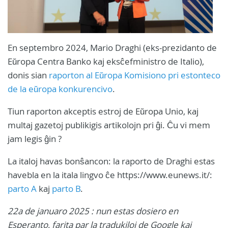
En septembro 2024, Mario Draghi (eks-prezidanto de
Eŭropa Centra Banko kaj eksĉefministro de Italio),
donis sian
raporton al Eŭropa Komisiono pri estonteco
de la eŭropa konkurencivo
.
Tiun raporton akceptis estroj de Eŭropa Unio, kaj
multaj gazetoj publikigis artikolojn pri ĝi. Ĉu vi mem
jam legis ĝin ?
La italoj havas bonŝancon: la raporto de Draghi estas
havebla en la itala lingvo ĉe https://www.eunews.it/:
parto A
kaj
parto B
.
22a de januaro 2025 : nun estas dosiero en
Esperanto, farita par la tradukiloj de Google kaj