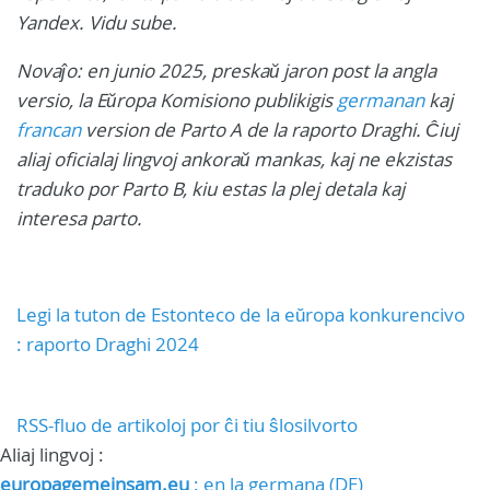
Yandex. Vidu sube.
Novaĵo: en junio 2025, preskaŭ jaron post la angla
versio, la Eŭropa Komisiono publikigis
germanan
kaj
francan
version de Parto A de la raporto Draghi. Ĉiuj
aliaj oficialaj lingvoj ankoraŭ mankas, kaj ne ekzistas
traduko por Parto B, kiu estas la plej detala kaj
interesa parto.
Legi la tuton de Estonteco de la eŭropa konkurencivo
: raporto Draghi 2024
RSS-fluo de artikoloj por ĉi tiu ŝlosilvorto
Aliaj lingvoj :
europagemeinsam.eu
: en la germana (DE)