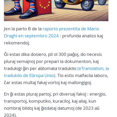
Jen la parto B de la
raporto prezentita de Mario
Draghi en septembro 2024
: profunda analizo kaj
rekomendoj.
Ĝi estas dika dosiero, pli ol 300 paĝoj, do necesis
pluraj semajnoj por prepari la dokumenton, kaj
tradukigi ĝin per aŭtomata tradukilo
(eTranslation, la
tradukilo de Eŭropa Unio)
. Tio estis malfacila laboro,
ĉar estas multaj fakaj vortoj kaj mallongigoj.
En ĝi estas pluraj partoj, pri diversaj fakoj : energio,
transportoj, komputiko, kuraciloj, kaj aliaj, kun
nombraj bildoj kaj ĝisdataj datumoj (de 2023 aŭ
2024).