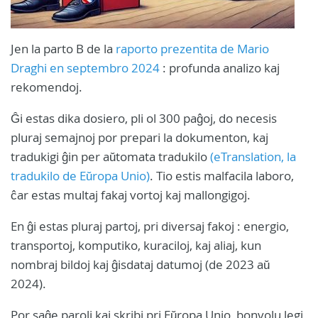
Jen la parto B de la
raporto prezentita de Mario
Draghi en septembro 2024
: profunda analizo kaj
rekomendoj.
Ĝi estas dika dosiero, pli ol 300 paĝoj, do necesis
pluraj semajnoj por prepari la dokumenton, kaj
tradukigi ĝin per aŭtomata tradukilo
(eTranslation, la
tradukilo de Eŭropa Unio)
. Tio estis malfacila laboro,
ĉar estas multaj fakaj vortoj kaj mallongigoj.
En ĝi estas pluraj partoj, pri diversaj fakoj : energio,
transportoj, komputiko, kuraciloj, kaj aliaj, kun
nombraj bildoj kaj ĝisdataj datumoj (de 2023 aŭ
2024).
Por saĝe paroli kaj skribi pri Eŭropa Unio, bonvolu legi