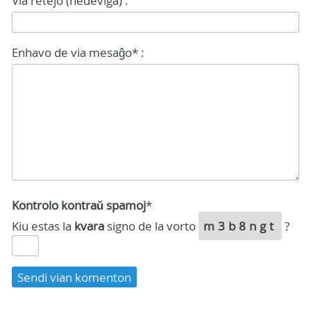
Via retejo (nedeviga) :
Enhavo de via mesaĝo* :
Kontrolo kontraŭ spamoj
*
Kiu estas la
kvara
signo de la vorto
m3b8ngt
?