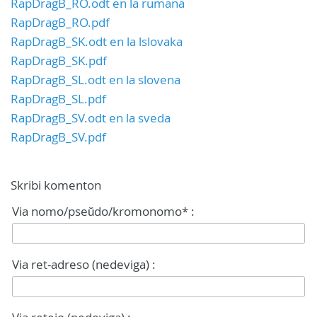
RapDragB_RO.odt en la rumana
RapDragB_RO.pdf
RapDragB_SK.odt en la lslovaka
RapDragB_SK.pdf
RapDragB_SL.odt en la slovena
RapDragB_SL.pdf
RapDragB_SV.odt en la sveda
RapDragB_SV.pdf
Skribi komenton
Via nomo/pseŭdo/kromonomo* :
Via ret-adreso (nedeviga) :