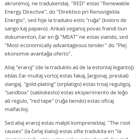
akronimoj, ne tradukendaj. "RED" estas "Renewable
Energy Directive", do "Direktivo pri Renovigebla
Energio", sed foje la traduko estis "ruĝa" (koloro de
sango kaj papavo). Ankaŭ veganoj povas frandi tiun
dokumenton, ĉar en ĝi "MEAT" ne estas viando, sed
"Most economically advantageous tender" do "Plej
ekonomie avantaĝa oferto".
Aliaj "eraroj" (de la tradukilo aŭ de la estontaj legantoj)
eblas ĉar multaj vortoj estas fakaj, ĵargonaj, preskaŭ
slangaj. "gold-plating" (orplatigo) estas troaj reguligoj,
"sandbox" (sablokesto) estas eksperimento de leĝo
aŭ regulo, "red tape" (ruĝa bendo) estas oficaj
malfaciloj.
Sed aliaj eraroj estas malpli kompreneblaj. "The root
causes" (la ĉefaj kialoj) estas ofte tradukita en "la