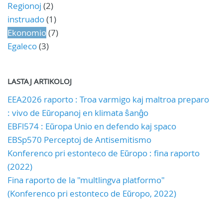
Regionoj
(2)
instruado
(1)
Ekonomio
(7)
Egaleco
(3)
LASTAJ ARTIKOLOJ
EEA2026 raporto : Troa varmigo kaj maltroa preparo
: vivo de Eŭropanoj en klimata ŝanĝo
EBFl574 : Eŭropa Unio en defendo kaj spaco
EBSp570 Perceptoj de Antisemitismo
Konferenco pri estonteco de Eŭropo : fina raporto
(2022)
Fina raporto de la "multlingva platformo"
(Konferenco pri estonteco de Eŭropo, 2022)