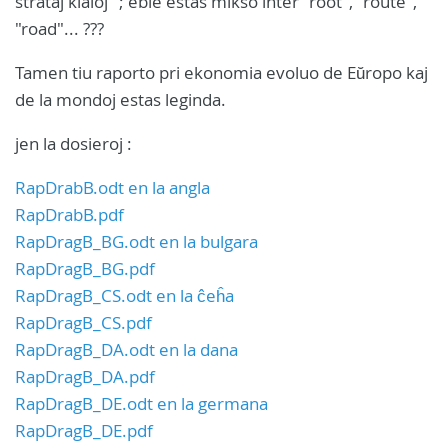
strataj kialoj" ; eble estas mikso inter "root", "route",
"road"... ???
Tamen tiu raporto pri ekonomia evoluo de Eŭropo kaj
de la mondoj estas leginda.
jen la dosieroj :
RapDrabB.odt en la angla
RapDrabB.pdf
RapDragB_BG.odt en la bulgara
RapDragB_BG.pdf
RapDragB_CS.odt en la ĉeĥa
RapDragB_CS.pdf
RapDragB_DA.odt en la dana
RapDragB_DA.pdf
RapDragB_DE.odt en la germana
RapDragB_DE.pdf