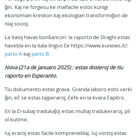
ĝin. Kaj ne forgesu ke malfacile estos kunigi
ekonomian kreskon kaj ekologian transformiĝon de
niaj socioj.
La italoj havas bonŝancon: la raporto de Draghi estas
havebla en la itala lingvo ĉe https://www.eunews.it/:
parto A
kaj
parto B
Nova (21a de januaro 2025) : estas dosieroj de tiu
raporto en Esperanto.
Tiu dokumento estas grava. Granda laboro estis verki
ĝin, eĉ se estas tajperaroj, ĉefe en la kvara ĉapitro.
En la ĉi-subaj tradukaĵoj estas multaj tradukeraroj, pli
ol kutime.
Iuj eraroj estas facile kompreneblaj. Iuj vortoj estas