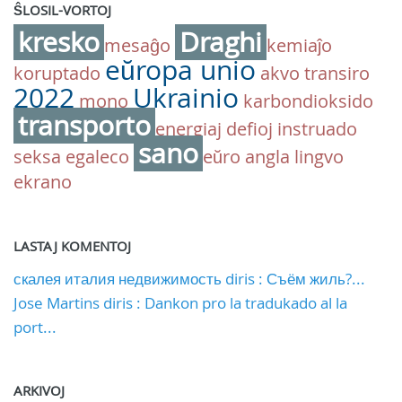
ŜLOSIL-VORTOJ
kresko
Draghi
mesaĝo
kemiaĵo
eŭropa unio
koruptado
akvo
transiro
2022
Ukrainio
mono
karbondioksido
transporto
energiaj defioj
instruado
sano
seksa egaleco
eŭro
angla lingvo
ekrano
LASTAJ KOMENTOJ
скалея италия недвижимость diris : Съём жиль?...
Jose Martins diris : Dankon pro la tradukado al la
port...
ARKIVOJ