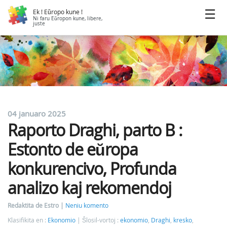
Ek ! Eŭropo kune !
Ni faru Eŭropon kune, libere,
juste
04 januaro 2025
Raporto Draghi, parto B :
Estonto de eŭropa
konkurencivo, Profunda
analizo kaj rekomendoj
Redaktita de Estro
Neniu komento
Klasifikita en :
Ekonomio
Ŝlosil-vortoj :
ekonomio
,
Draghi
,
kresko
,