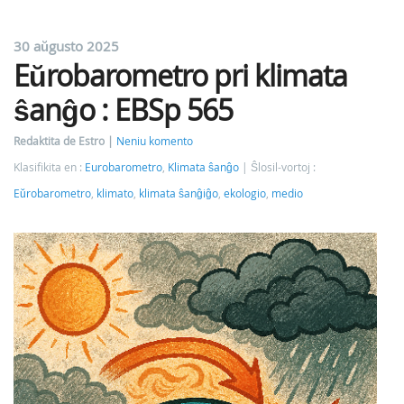
30 aŭgusto 2025
Eŭrobarometro pri klimata
ŝanĝo : EBSp 565
Redaktita de Estro
Neniu komento
Klasifikita en :
Eurobarometro
,
Klimata ŝanĝo
Ŝlosil-vortoj :
Eŭrobarometro
,
klimato
,
klimata ŝanĝiĝo
,
ekologio
,
medio