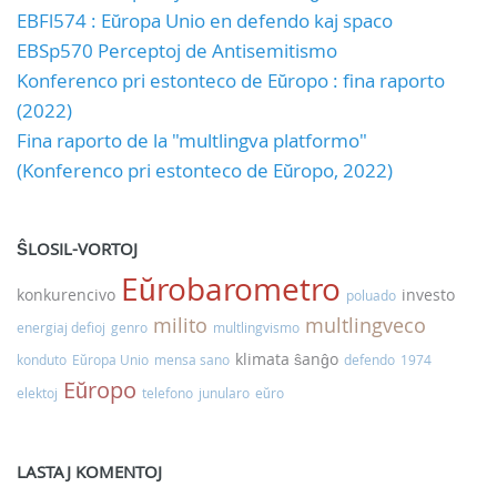
EBFl574 : Eŭropa Unio en defendo kaj spaco
EBSp570 Perceptoj de Antisemitismo
Konferenco pri estonteco de Eŭropo : fina raporto
(2022)
Fina raporto de la "multlingva platformo"
(Konferenco pri estonteco de Eŭropo, 2022)
ŜLOSIL-VORTOJ
Eŭrobarometro
konkurencivo
investo
poluado
milito
multlingveco
energiaj defioj
genro
multlingvismo
klimata ŝanĝo
konduto
Eŭropa Unio
mensa sano
defendo
1974
Eŭropo
elektoj
telefono
junularo
eŭro
LASTAJ KOMENTOJ