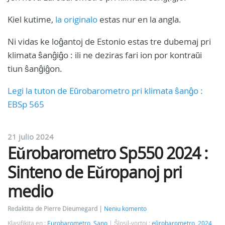
Kiel kutime,
la originalo
estas nur en la angla.
Ni vidas ke loĝantoj de Estonio estas tre dubemaj pri
klimata ŝanĝiĝo : ili ne deziras fari ion por kontraŭi
tiun ŝanĝiĝon.
Legi la tuton de Eŭrobarometro pri klimata ŝanĝo :
EBSp 565
21 julio 2024
Eŭrobarometro Sp550 2024 :
Sinteno de Eŭropanoj pri
medio
Redaktita de Pierre Dieumegard
Neniu komento
Klasifikita en :
Eurobarometro
,
Sano
Ŝlosil-vortoj :
eŭrobarometro
,
2024
,