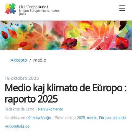
Ek ! Eŭropo kune !
Ni faru Eŭropon kune, libere,
juste
Akcepto
medio
18 oktobro 2025
Medio kaj klimato de Eŭropo :
raporto 2025
Redaktita de Estro
Neniu komento
Klasifikita en :
Klimata ŝanĝo
Ŝlosil-vortoj :
2025
,
medio
,
Eŭropo
,
poluado
,
karbondioksido