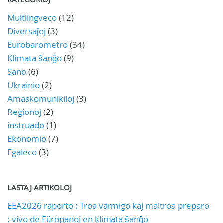
Multlingveco
(12)
Diversaĵoj
(3)
Eurobarometro
(34)
Klimata ŝanĝo
(9)
Sano
(6)
Ukrainio
(2)
Amaskomunikiloj
(3)
Regionoj
(2)
instruado
(1)
Ekonomio
(7)
Egaleco
(3)
LASTAJ ARTIKOLOJ
EEA2026 raporto : Troa varmigo kaj maltroa preparo
: vivo de Eŭropanoj en klimata ŝanĝo