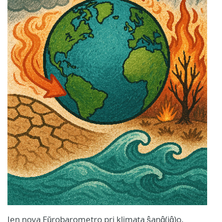
Jen nova Eŭrobarometro pri klimata ŝanĝ(iĝ)o.