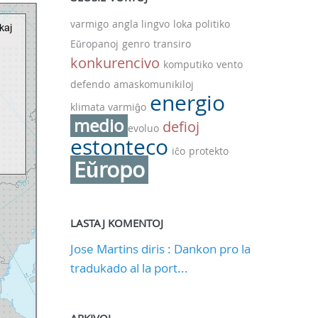
varmigo
angla lingvo
loka politiko
Eŭropanoj
genro
transiro
konkurencivo
komputiko
vento
defendo
amaskomunikiloj
energio
klimata varmiĝo
medio
defioj
evoluo
estonteco
iĉo
protekto
Eŭropo
LASTAJ KOMENTOJ
Jose Martins diris : Dankon pro la
tradukado al la port...