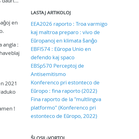
 daŭri...
LASTAJ ARTIKOLOJ
paĝoj en
EEA2026 raporto : Troa varmigo
o.
kaj maltroa preparo : vivo de
Eŭropanoj en klimata ŝanĝo
a angla :
EBFl574 : Eŭropa Unio en
 haveblaj
defendo kaj spaco
EBSp570 Perceptoj de
Antisemitismo
Konferenco pri estonteco de
 en 2021
Eŭropo : fina raporto (2022)
traduko
Fina raporto de la "multlingva
platformo" (Konferenco pri
tamen !
estonteco de Eŭropo, 2022)
ŜLOSIL-VORTOJ