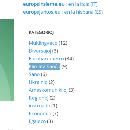
europainsieme.eu
: en la itala (IT)
europajuntos.eu
: en la hispana (ES)
KATEGORIOJ
Multlingveco
(12)
Diversaĵoj
(3)
Eurobarometro
(34)
Klimata ŝanĝo
(9)
Sano
(6)
Ukrainio
(2)
Amaskomunikiloj
(3)
Regionoj
(2)
instruado
(1)
Ekonomio
(7)
Egaleco
(3)
,