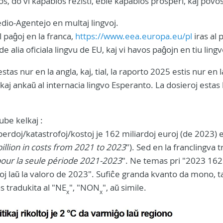
cios, do vi kapablos rezisti, eble kapablos prosperi, kaj povos
edio-Agentejo en multaj lingvoj.
l paĝoj en la franca,
https://www.eea.europa.eu/pl
iras al 
 de alia oficiala lingvu de EU, kaj vi havos paĝojn en tiu lingv
as nur en la angla, kaj, tial, la raporto 2025 estis nur en l
EU, kaj ankaŭ al internacia lingvo Esperanto. La dosieroj estas
ube kelkaj :
erdoj/katastrofoj/kostoj je 162 miliardoj euroj (de 2023)
illion in costs from 2021 to 2023
"). Sed en la franclingva 
pour la seule période 2021-2023
". Ne temas pri "2023 162
ŭroj laŭ la valoro de 2023". Sufiĉe granda kvanto da mono, 
s tradukita al "NE
", "NON
", aŭ simile.
x
x