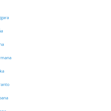
lgara
ĥa
na
ermana
eka
ranto
pana