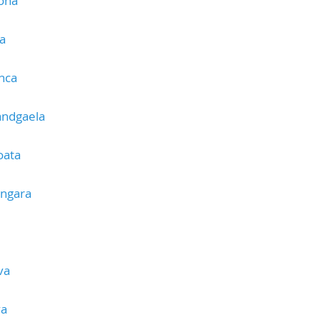
tona
a
nca
andgaela
oata
ungara
va
va