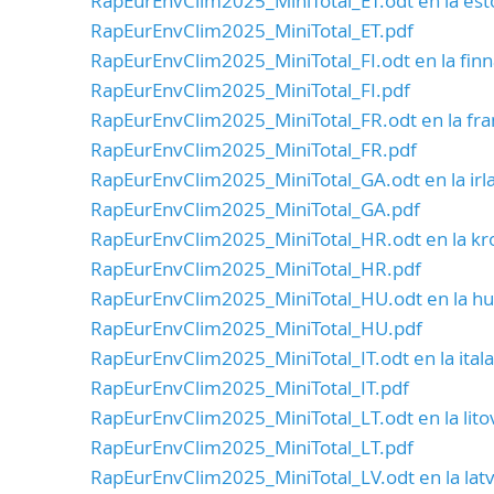
RapEurEnvClim2025_MiniTotal_ET.odt en la es
RapEurEnvClim2025_MiniTotal_ET.pdf
RapEurEnvClim2025_MiniTotal_FI.odt en la finn
RapEurEnvClim2025_MiniTotal_FI.pdf
RapEurEnvClim2025_MiniTotal_FR.odt en la fra
RapEurEnvClim2025_MiniTotal_FR.pdf
RapEurEnvClim2025_MiniTotal_GA.odt en la irl
RapEurEnvClim2025_MiniTotal_GA.pdf
RapEurEnvClim2025_MiniTotal_HR.odt en la kr
RapEurEnvClim2025_MiniTotal_HR.pdf
RapEurEnvClim2025_MiniTotal_HU.odt en la h
RapEurEnvClim2025_MiniTotal_HU.pdf
RapEurEnvClim2025_MiniTotal_IT.odt en la itala
RapEurEnvClim2025_MiniTotal_IT.pdf
RapEurEnvClim2025_MiniTotal_LT.odt en la lito
RapEurEnvClim2025_MiniTotal_LT.pdf
RapEurEnvClim2025_MiniTotal_LV.odt en la lat