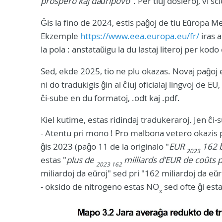
prospero kaj daŭripovo
". Per tiuj dosieroj, vi s
Ĝis la fino de 2024, estis paĝoj de tiu Eŭropa M
Ekzemple
https://www.eea.europa.eu/fr/
iras a
la pola : anstataŭigu la du lastaj literoj per kodo
Sed, ekde 2025, tio ne plu okazas. Novaj paĝoj est
ni do tradukigis ĝin al ĉiuj oficialaj lingvoj de 
ĉi-sube en du formatoj, .odt kaj .pdf.
Kiel kutime, estas ridindaj tradukeraroj. Jen ĉi-s
- Atentu pri mono ! Pro malbona vetero okazis p
ĝis 2023 (paĝo 11 de la originalo "
EUR
162 b
2023
estas "
plus de
milliards d’EUR de coûts 
2023 162
miliardoj da eŭroj" sed pri "162 miliardoj da e
- oksido de nitrogeno estas NO
sed ofte ĝi esta
x