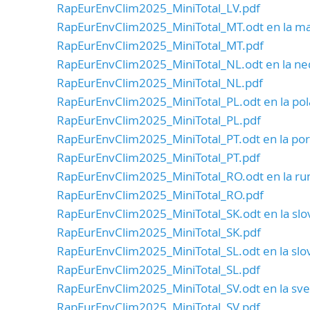
RapEurEnvClim2025_MiniTotal_LV.pdf
RapEurEnvClim2025_MiniTotal_MT.odt en la ma
RapEurEnvClim2025_MiniTotal_MT.pdf
RapEurEnvClim2025_MiniTotal_NL.odt en la ne
RapEurEnvClim2025_MiniTotal_NL.pdf
RapEurEnvClim2025_MiniTotal_PL.odt en la pol
RapEurEnvClim2025_MiniTotal_PL.pdf
RapEurEnvClim2025_MiniTotal_PT.odt en la por
RapEurEnvClim2025_MiniTotal_PT.pdf
RapEurEnvClim2025_MiniTotal_RO.odt en la r
RapEurEnvClim2025_MiniTotal_RO.pdf
RapEurEnvClim2025_MiniTotal_SK.odt en la slo
RapEurEnvClim2025_MiniTotal_SK.pdf
RapEurEnvClim2025_MiniTotal_SL.odt en la slo
RapEurEnvClim2025_MiniTotal_SL.pdf
RapEurEnvClim2025_MiniTotal_SV.odt en la sv
RapEurEnvClim2025_MiniTotal_SV.pdf