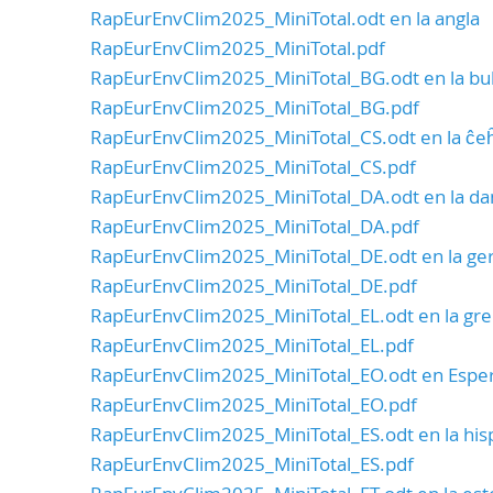
RapEurEnvClim2025_MiniTotal.odt en la angla
RapEurEnvClim2025_MiniTotal.pdf
RapEurEnvClim2025_MiniTotal_BG.odt en la bu
RapEurEnvClim2025_MiniTotal_BG.pdf
RapEurEnvClim2025_MiniTotal_CS.odt en la ĉe
RapEurEnvClim2025_MiniTotal_CS.pdf
RapEurEnvClim2025_MiniTotal_DA.odt en la da
RapEurEnvClim2025_MiniTotal_DA.pdf
RapEurEnvClim2025_MiniTotal_DE.odt en la g
RapEurEnvClim2025_MiniTotal_DE.pdf
RapEurEnvClim2025_MiniTotal_EL.odt en la gr
RapEurEnvClim2025_MiniTotal_EL.pdf
RapEurEnvClim2025_MiniTotal_EO.odt en Espe
RapEurEnvClim2025_MiniTotal_EO.pdf
RapEurEnvClim2025_MiniTotal_ES.odt en la his
RapEurEnvClim2025_MiniTotal_ES.pdf