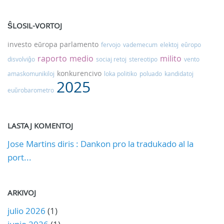
ŜLOSIL-VORTOJ
investo
eŭropa parlamento
fervojo
vademecum
elektoj
eŭropo
raporto
medio
milito
disvolviĝo
sociaj retoj
stereotipo
vento
konkurencivo
amaskomunikiloj
loka politiko
poluado
kandidatoj
2025
euŭrobarometro
LASTAJ KOMENTOJ
Jose Martins diris : Dankon pro la tradukado al la
port...
ARKIVOJ
julio 2026
(1)