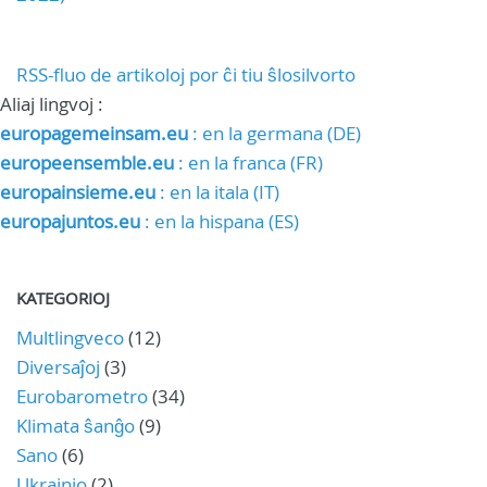
RSS-fluo de artikoloj por ĉi tiu ŝlosilvorto
Aliaj lingvoj :
europagemeinsam.eu
: en la germana (DE)
europeensemble.eu
: en la franca (FR)
europainsieme.eu
: en la itala (IT)
europajuntos.eu
: en la hispana (ES)
KATEGORIOJ
Multlingveco
(12)
Diversaĵoj
(3)
Eurobarometro
(34)
Klimata ŝanĝo
(9)
Sano
(6)
Ukrainio
(2)