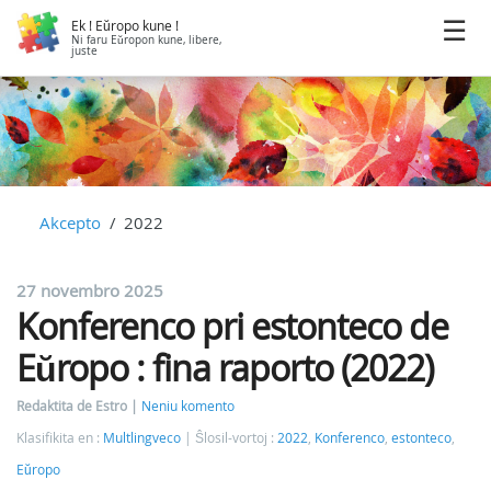
Ek ! Eŭropo kune !
Ni faru Eŭropon kune, libere,
juste
Akcepto
2022
27 novembro 2025
Konferenco pri estonteco de
Eŭropo : fina raporto (2022)
Redaktita de Estro
Neniu komento
Klasifikita en :
Multlingveco
Ŝlosil-vortoj :
2022
,
Konferenco
,
estonteco
,
Eŭropo