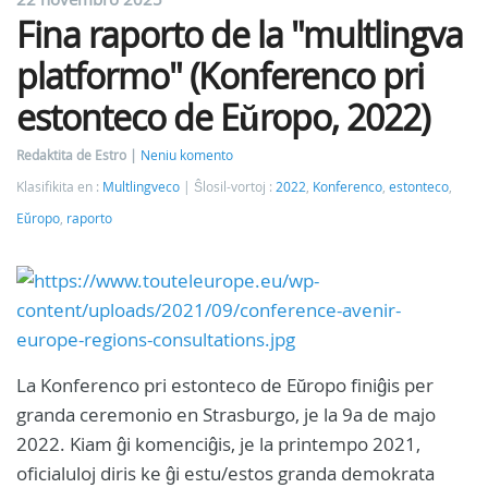
Fina raporto de la "multlingva
platformo" (Konferenco pri
estonteco de Eŭropo, 2022)
Redaktita de Estro
Neniu komento
Klasifikita en :
Multlingveco
Ŝlosil-vortoj :
2022
,
Konferenco
,
estonteco
,
Eŭropo
,
raporto
La Konferenco pri estonteco de Eŭropo finiĝis per
granda ceremonio en Strasburgo, je la 9a de majo
2022. Kiam ĝi komenciĝis, je la printempo 2021,
oficialuloj diris ke ĝi estu/estos granda demokrata