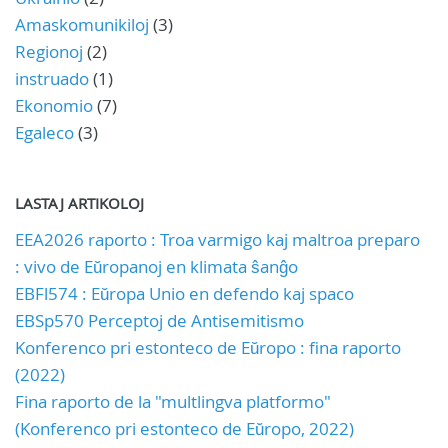
Amaskomunikiloj
(3)
Regionoj
(2)
instruado
(1)
Ekonomio
(7)
Egaleco
(3)
LASTAJ ARTIKOLOJ
EEA2026 raporto : Troa varmigo kaj maltroa preparo
: vivo de Eŭropanoj en klimata ŝanĝo
EBFl574 : Eŭropa Unio en defendo kaj spaco
EBSp570 Perceptoj de Antisemitismo
Konferenco pri estonteco de Eŭropo : fina raporto
(2022)
Fina raporto de la "multlingva platformo"
(Konferenco pri estonteco de Eŭropo, 2022)