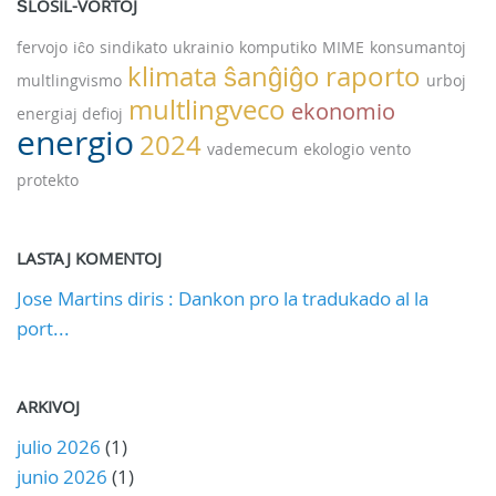
ŜLOSIL-VORTOJ
fervojo
iĉo
sindikato
ukrainio
komputiko
MIME
konsumantoj
klimata ŝanĝiĝo
raporto
multlingvismo
urboj
multlingveco
ekonomio
energiaj defioj
energio
2024
vademecum
ekologio
vento
protekto
LASTAJ KOMENTOJ
Jose Martins diris : Dankon pro la tradukado al la
port...
ARKIVOJ
julio 2026
(1)
junio 2026
(1)