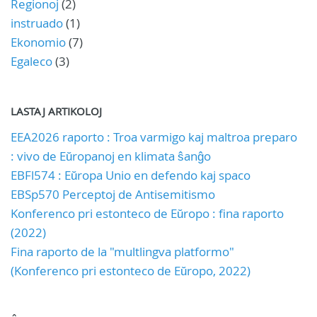
Regionoj
(2)
instruado
(1)
Ekonomio
(7)
Egaleco
(3)
LASTAJ ARTIKOLOJ
EEA2026 raporto : Troa varmigo kaj maltroa preparo
: vivo de Eŭropanoj en klimata ŝanĝo
EBFl574 : Eŭropa Unio en defendo kaj spaco
EBSp570 Perceptoj de Antisemitismo
Konferenco pri estonteco de Eŭropo : fina raporto
(2022)
Fina raporto de la "multlingva platformo"
(Konferenco pri estonteco de Eŭropo, 2022)