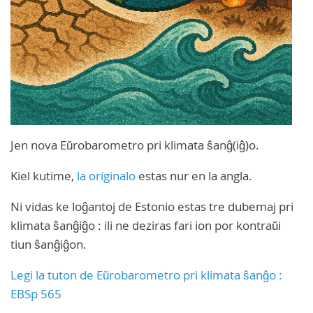
Jen nova Eŭrobarometro pri klimata ŝanĝ(iĝ)o.
Kiel kutime,
la originalo
estas nur en la angla.
Ni vidas ke loĝantoj de Estonio estas tre dubemaj pri
klimata ŝanĝiĝo : ili ne deziras fari ion por kontraŭi
tiun ŝanĝiĝon.
Legi la tuton de Eŭrobarometro pri klimata ŝanĝo :
EBSp 565