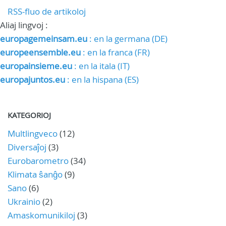
RSS-fluo de artikoloj
Aliaj lingvoj :
europagemeinsam.eu
: en la germana (DE)
europeensemble.eu
: en la franca (FR)
europainsieme.eu
: en la itala (IT)
europajuntos.eu
: en la hispana (ES)
KATEGORIOJ
Multlingveco
(12)
Diversaĵoj
(3)
Eurobarometro
(34)
Klimata ŝanĝo
(9)
Sano
(6)
Ukrainio
(2)
Amaskomunikiloj
(3)