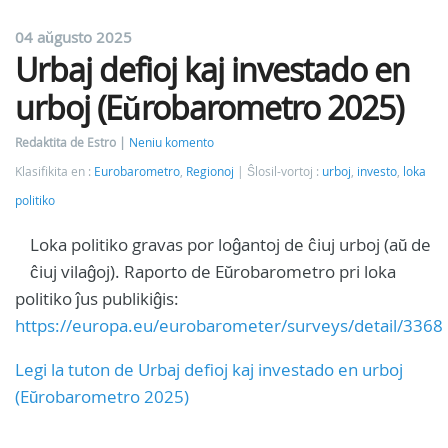
04 aŭgusto 2025
Urbaj defioj kaj investado en
urboj (Eŭrobarometro 2025)
Redaktita de Estro
Neniu komento
Klasifikita en :
Eurobarometro
,
Regionoj
Ŝlosil-vortoj :
urboj
,
investo
,
loka
politiko
Loka politiko gravas por loĝantoj de ĉiuj urboj (aŭ de
ĉiuj vilaĝoj). Raporto de Eŭrobarometro pri loka
politiko ĵus publikiĝis:
https://europa.eu/eurobarometer/surveys/detail/3368
Legi la tuton de Urbaj defioj kaj investado en urboj
(Eŭrobarometro 2025)