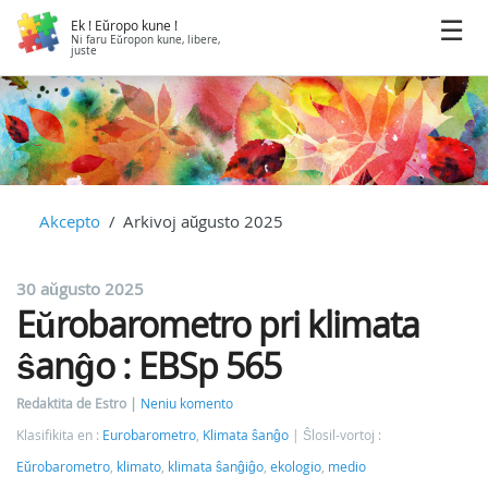
Ek ! Eŭropo kune !
Ni faru Eŭropon kune, libere,
juste
Akcepto
Arkivoj aŭgusto 2025
30 aŭgusto 2025
Eŭrobarometro pri klimata
ŝanĝo : EBSp 565
Redaktita de Estro
Neniu komento
Klasifikita en :
Eurobarometro
,
Klimata ŝanĝo
Ŝlosil-vortoj :
Eŭrobarometro
,
klimato
,
klimata ŝanĝiĝo
,
ekologio
,
medio