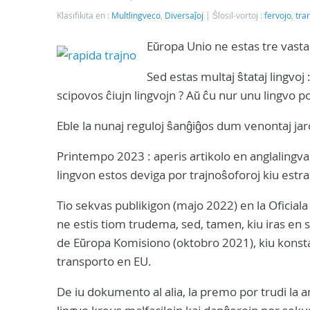
Klasifikita en :
Multlingveco
,
Diversaĵoj
Ŝlosil-vortoj :
fervojo
,
tra
Eŭropa Unio ne estas tre vasta. 
Sed estas multaj ŝtataj lingvoj :
scipovos ĉiujn lingvojn ? Aŭ ĉu nur unu lingvo po
Eble la nunaj reguloj ŝanĝiĝos dum venontaj jaro
Printempo 2023 : aperis artikolo en anglalingva 
lingvon estos deviga por trajnoŝoforoj kiu estra
Tio sekvas publikigon (majo 2022) en la Oficiala
ne estis tiom trudema, sed, tamen, kiu iras en 
de Eŭropa Komisiono (oktobro 2021), kiu konsta
transporto en EU.
De iu dokumento al alia, la premo por trudi la an