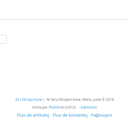
Ek ! Eŭropo kune !
- Ni faru Eŭropon kune, libere, juste © 2018
Farita per
PluXml
en 0.012s -
Administri
Fluo de artikoloj
Fluo de komentoj
Paĝosupro