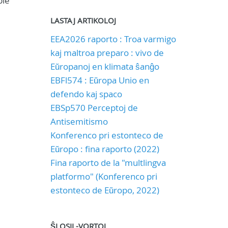
ple
LASTAJ ARTIKOLOJ
EEA2026 raporto : Troa varmigo
kaj maltroa preparo : vivo de
Eŭropanoj en klimata ŝanĝo
EBFl574 : Eŭropa Unio en
defendo kaj spaco
EBSp570 Perceptoj de
Antisemitismo
Konferenco pri estonteco de
Eŭropo : fina raporto (2022)
Fina raporto de la "multlingva
platformo" (Konferenco pri
estonteco de Eŭropo, 2022)
ŜLOSIL-VORTOJ