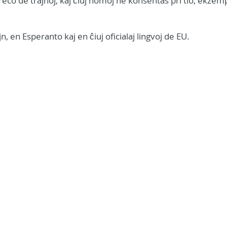
reco de trajnoj, kaj ĉiuj homoj ne konsentas pri tio, ekzem
n, en Esperanto kaj en ĉiuj oficialaj lingvoj de EU.