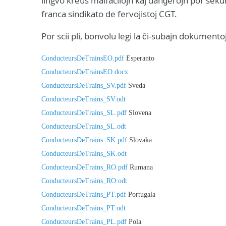
lingvo kreus malfacilojn kaj danĝerojn por seku
franca sindikato de fervojistoj CGT.
Por scii pli, bonvolu legi la ĉi-subajn dokumentoj
ConducteursDeTrainsEO.pdf
Esperanto
ConducteursDeTrainsEO.docx
ConducteursDeTrains_SV.pdf
Sveda
ConducteursDeTrains_SV.odt
ConducteursDeTrains_SL.pdf
Slovena
ConducteursDeTrains_SL.odt
ConducteursDeTrains_SK.pdf
Slovaka
ConducteursDeTrains_SK.odt
ConducteursDeTrains_RO.pdf
Rumana
ConducteursDeTrains_RO.odt
ConducteursDeTrains_PT.pdf
Portugala
ConducteursDeTrains_PT.odt
ConducteursDeTrains_PL.pdf
Pola