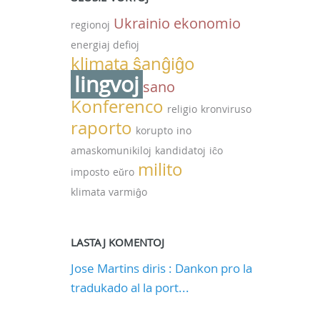
Ukrainio
ekonomio
regionoj
energiaj defioj
klimata ŝanĝiĝo
lingvoj
sano
Konferenco
religio
kronviruso
raporto
korupto
ino
amaskomunikiloj
kandidatoj
iĉo
milito
imposto
eŭro
klimata varmiĝo
LASTAJ KOMENTOJ
Jose Martins diris : Dankon pro la
tradukado al la port...