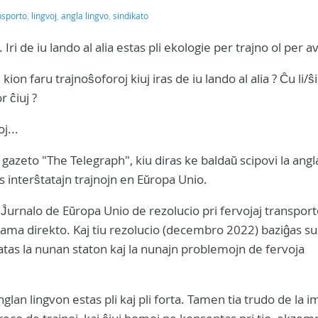
nsporto
,
lingvoj
,
angla lingvo
,
sindikato
Iri de iu lando al alia estas pli ekologie per trajno ol per av
 kion faru trajnoŝoforoj kiuj iras de iu lando al alia ? Ĉu li/ŝi
r ĉiuj ?
j...
gazeto "The Telegraph", kiu diras ke baldaŭ scipovi la angl
s interŝtatajn trajnojn en Eŭropa Unio.
 Ĵurnalo de Eŭropa Unio de rezolucio pri fervojaj transporto
sama direkto. Kaj tiu rezolucio (decembro 2022) baziĝas su
tas la nunan staton kaj la nunajn problemojn de fervoja
glan lingvon estas pli kaj pli forta. Tamen tia trudo de la i