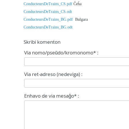
ConducteursDeTrains_CS.pdf
Ĉeĥa
ConducteursDeTrains_CS.odt
ConducteursDeTrains_BG.pdf
Bulgara
ConducteursDeTrains_BG.odt
Skribi komenton
Via nomo/pseŭdo/kromonomo* :
Via ret-adreso (nedeviga) :
Enhavo de via mesaĝo* :