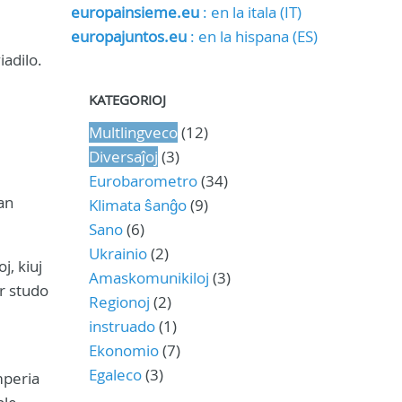
europainsieme.eu
: en la itala (IT)
europajuntos.eu
: en la hispana (ES)
iadilo.
KATEGORIOJ
Multlingveco
(12)
Diversaĵoj
(3)
Eurobarometro
(34)
an
Klimata ŝanĝo
(9)
Sano
(6)
Ukrainio
(2)
j, kiuj
Amaskomunikiloj
(3)
r studo
Regionoj
(2)
instruado
(1)
Ekonomio
(7)
Egaleco
(3)
mperia