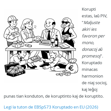
Korupti
estas, laŭ PIV,
"
Maljuste
akiri ies
favoron per
mono,
donacoj aŭ
promesoj
".
Koruptado
minacas
harmonion
de niaj socioj,
kaj leĝoj
punas tian konduton, de koruptinto kaj de koruptito.
Legi la tuton de EBSp573 Koruptado en EU (2026)