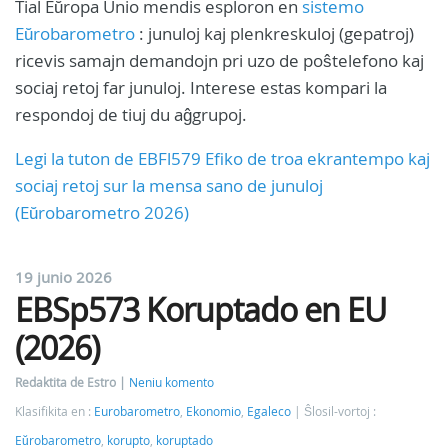
Tial Eŭropa Unio mendis esploron en
sistemo
Eŭrobarometro
: junuloj kaj plenkreskuloj (gepatroj)
ricevis samajn demandojn pri uzo de poŝtelefono kaj
sociaj retoj far junuloj. Interese estas kompari la
respondoj de tiuj du aĝgrupoj.
Legi la tuton de EBFl579 Efiko de troa ekrantempo kaj
sociaj retoj sur la mensa sano de junuloj
(Eŭrobarometro 2026)
19 junio 2026
EBSp573 Koruptado en EU
(2026)
Redaktita de Estro
Neniu komento
Klasifikita en :
Eurobarometro
,
Ekonomio
,
Egaleco
Ŝlosil-vortoj :
Eŭrobarometro
,
korupto
,
koruptado