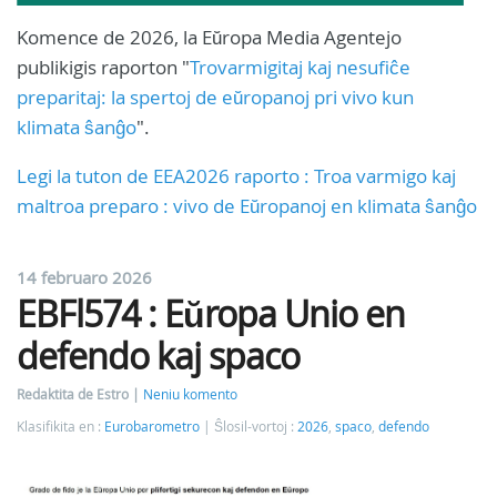
Komence de 2026, la Eŭropa Media Agentejo
publikigis raporton "
Trovarmigitaj kaj nesufiĉe
preparitaj: la spertoj de eŭropanoj pri vivo kun
klimata ŝanĝo
".
Legi la tuton de EEA2026 raporto : Troa varmigo kaj
maltroa preparo : vivo de Eŭropanoj en klimata ŝanĝo
14 februaro 2026
EBFl574 : Eŭropa Unio en
defendo kaj spaco
Redaktita de Estro
Neniu komento
Klasifikita en :
Eurobarometro
Ŝlosil-vortoj :
2026
,
spaco
,
defendo