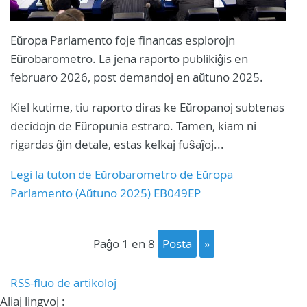
Eŭropa Parlamento foje financas esplorojn
Eŭrobarometro. La jena raporto publikiĝis en
februaro 2026, post demandoj en aŭtuno 2025.
Kiel kutime, tiu raporto diras ke Eŭropanoj subtenas
decidojn de Eŭropunia estraro. Tamen, kiam ni
rigardas ĝin detale, estas kelkaj fuŝaĵoj...
Legi la tuton de Eŭrobarometro de Eŭropa
Parlamento (Aŭtuno 2025) EB049EP
paĝo 1 en 8
posta
»
RSS-fluo de artikoloj
Aliaj lingvoj :