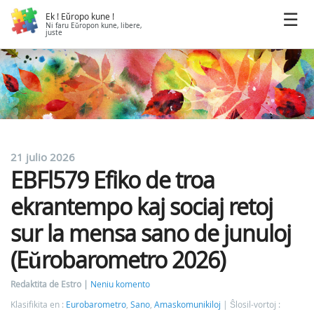
Ek ! Eŭropo kune !
Ni faru Eŭropon kune, libere,
juste
21 julio 2026
EBFl579 Efiko de troa
ekrantempo kaj sociaj retoj
sur la mensa sano de junuloj
(Eŭrobarometro 2026)
Redaktita de Estro
Neniu komento
Klasifikita en :
Eurobarometro
,
Sano
,
Amaskomunikiloj
Ŝlosil-vortoj :