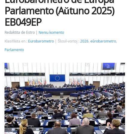
Parlamento (Aŭtuno 2025)
EB049EP
Redaktita de Estro
Neniu komento
Klasifikita en :
Eurobarometro
Ŝlosil-vortoj :
2026
,
eŭrobarometro
,
Parlamento