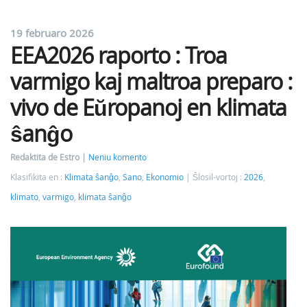
19 februaro 2026
EEA2026 raporto : Troa
varmigo kaj maltroa preparo :
vivo de Eŭropanoj en klimata
ŝanĝo
Redaktita de Estro
Neniu komento
Klasifikita en :
Klimata ŝanĝo
,
Sano
,
Ekonomio
Ŝlosil-vortoj :
2026
,
klimato
,
varmigo
,
klimata ŝanĝo