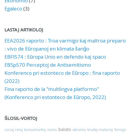
Ekonomio
(7)
Egaleco
(3)
LASTAJ ARTIKOLOJ
EEA2026 raporto : Troa varmigo kaj maltroa preparo
: vivo de Eŭropanoj en klimata ŝanĝo
EBFl574 : Eŭropa Unio en defendo kaj spaco
EBSp570 Perceptoj de Antisemitismo
Konferenco pri estonteco de Eŭropo : fina raporto
(2022)
Fina raporto de la "multlingva platformo"
(Konferenco pri estonteco de Eŭropo, 2022)
ŜLOSIL-VORTOJ
baloto
sociaj retoj
konsumantoj
mono
ukrainio
krudaj materioj
fervojo