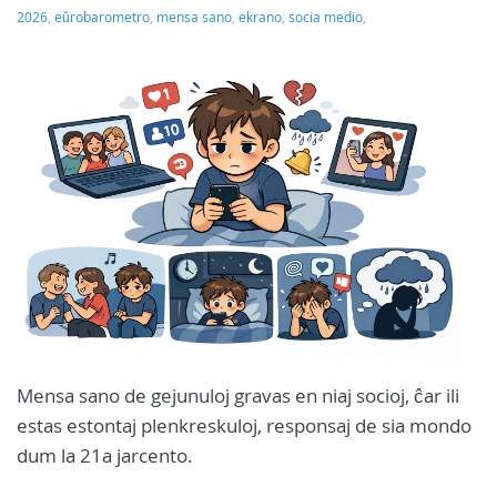
2026
,
eŭrobarometro
,
mensa sano
,
ekrano
,
socia medio
,
Mensa sano de gejunuloj gravas en niaj socioj, ĉar ili
estas estontaj plenkreskuloj, responsaj de sia mondo
dum la 21a jarcento.