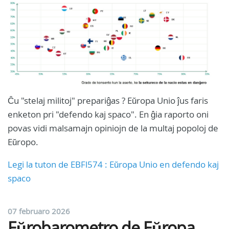
Ĉu "stelaj militoj" prepariĝas ? Eŭropa Unio ĵus faris
enketon pri "defendo kaj spaco". En ĝia raporto oni
povas vidi malsamajn opiniojn de la multaj popoloj de
Eŭropo.
Legi la tuton de EBFl574 : Eŭropa Unio en defendo kaj
spaco
07 februaro 2026
Eŭrobarometro de Eŭropa