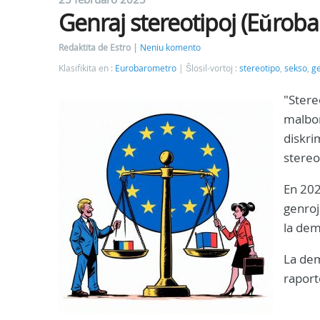
Genraj stereotipoj (Eŭrob
Redaktita de Estro
Neniu komento
Klasifikita en :
Eurobarometro
Ŝlosil-vortoj :
stereotipo
,
sekso
,
g
"Stere
malbon
diskrim
stereo
En 202
genroj 
la dem
La dem
raport