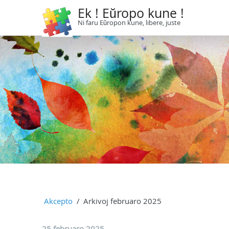
Ek ! Eŭropo kune !
Ni faru Eŭropon kune, libere, juste
Akcepto
Arkivoj februaro 2025
25 februaro 2025