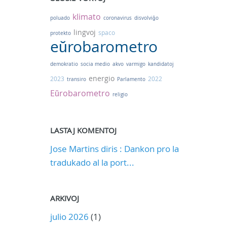
klimato
poluado
coronavirus
disvolviĝo
lingvoj
spaco
protekto
eŭrobarometro
demokratio
socia medio
akvo
varmigo
kandidatoj
energio
2023
2022
transiro
Parlamento
Eŭrobarometro
religio
LASTAJ KOMENTOJ
Jose Martins diris : Dankon pro la
tradukado al la port...
ARKIVOJ
julio 2026
(1)