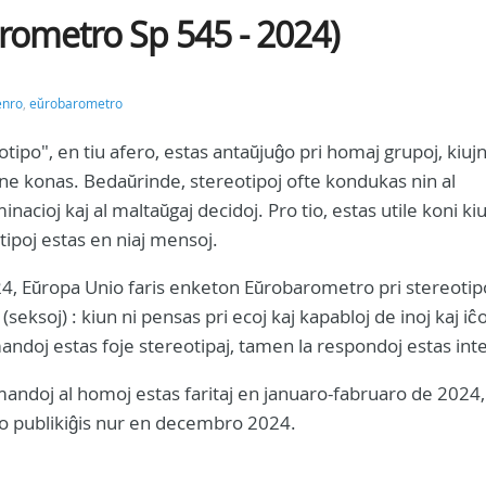
arometro Sp 545 - 2024)
enro
,
eŭrobarometro
otipo", en tiu afero, estas antaŭjuĝo pri homaj grupoj, kiujn
e konas. Bedaŭrinde, stereotipoj ofte kondukas nin al
inacioj kaj al maltaŭgaj decidoj. Pro tio, estas utile koni ki
tipoj estas en niaj mensoj.
4, Eŭropa Unio faris enketon Eŭrobarometro pri stereotip
(seksoj) : kiun ni pensas pri ecoj kaj kapabloj de inoj kaj iĉo
andoj estas foje stereotipaj, tamen la respondoj estas inte
andoj al homoj estas faritaj en januaro-fabruaro de 2024,
o publikiĝis nur en decembro 2024.