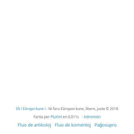
Ek ! Eŭropo kune !
- Ni faru Eŭropon kune, libere, juste © 2018
Farita per
PluXml
en 0.011s -
Administri
Fluo de artikoloj
Fluo de komentoj
Paĝosupro