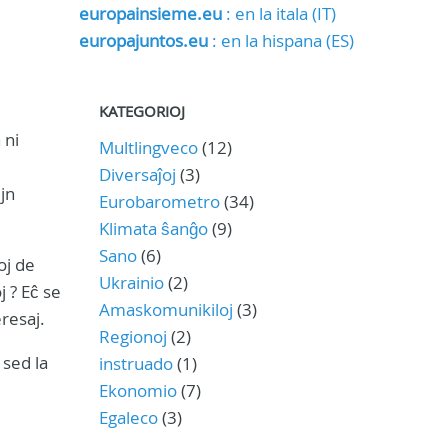
europainsieme.eu
: en la itala (IT)
europajuntos.eu
: en la hispana (ES)
KATEGORIOJ
 ni
Multlingveco
(12)
Diversaĵoj
(3)
ujn
Eurobarometro
(34)
Klimata ŝanĝo
(9)
Sano
(6)
oj de
Ukrainio
(2)
j ? Eĉ se
Amaskomunikiloj
(3)
resaj.
Regionoj
(2)
 sed la
instruado
(1)
Ekonomio
(7)
Egaleco
(3)