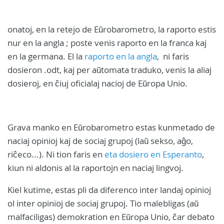
onatoj, en la retejo de Eŭrobarometro, la raporto estis
nur en la angla ; poste venis raporto en la franca kaj
en la germana. El la
raporto en la angla
, ni faris
dosieron .odt, kaj per aŭtomata traduko, venis la aliaj
dosieroj, en ĉiuj oficialaj nacioj de Eŭropa Unio.
Grava manko en Eŭrobarometro estas kunmetado de
naciaj opinioj kaj de sociaj grupoj (laŭ sekso, aĝo,
riĉeco...). Ni tion faris en
eta dosiero en Esperanto
,
kiun ni aldonis al la raportojn en naciaj lingvoj.
Kiel kutime, estas pli da diferenco inter landaj opinioj
ol inter opinioj de sociaj grupoj. Tio malebligas (aŭ
malfaciligas) demokration en Eŭropa Unio, ĉar debato