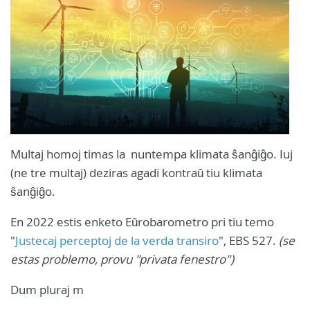
Multaj homoj timas la nuntempa klimata ŝanĝiĝo. Iuj
(ne tre multaj) deziras agadi kontraŭ tiu klimata
ŝanĝiĝo.
En 2022 estis enketo Eŭrobarometro pri tiu temo
"
Justecaj perceptoj de la verda transiro
", EBS 527.
(se
estas problemo, provu "privata fenestro")
Dum pluraj m