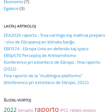
Ekonomio
(7)
Egaleco
(3)
LASTAJ ARTIKOLOJ
EEA2026 raporto : Troa varmigo kaj maltroa preparo
: vivo de Eŭropanoj en klimata ŝanĝo
EBFl574 : Eŭropa Unio en defendo kaj spaco
EBSp570 Perceptoj de Antisemitismo
Konferenco pri estonteco de Eŭropo : fina raporto
(2022)
Fina raporto de la "multlingva platformo"
(Konferenco pri estonteco de Eŭropo, 2022)
ŜLOSIL-VORTOJ
raporto
2022
korupto
IPCC
religio
evoluo