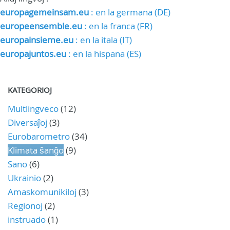
europagemeinsam.eu
: en la germana (DE)
europeensemble.eu
: en la franca (FR)
europainsieme.eu
: en la itala (IT)
europajuntos.eu
: en la hispana (ES)
KATEGORIOJ
Multlingveco
(12)
Diversaĵoj
(3)
Eurobarometro
(34)
Klimata ŝanĝo
(9)
Sano
(6)
Ukrainio
(2)
Amaskomunikiloj
(3)
Regionoj
(2)
instruado
(1)