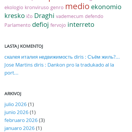
medio
ekonomio
ekologio
kronviruso
genro
kresko
Draghi
iĉo
vademecum
defendo
defioj
interreto
Parlamento
fervojo
LASTAJ KOMENTOJ
скалея италия недвижимость diris : Съём жиль?...
Jose Martins diris : Dankon pro la tradukado al la
port...
ARKIVOJ
julio 2026
(1)
junio 2026
(1)
februaro 2026
(3)
januaro 2026
(1)