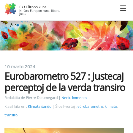
Ek ! Eŭropo kune !
Ni faru Eŭropon kune, libere,
juste
10 marto 2024
Eurobarometro 527 : Justecaj
perceptoj de la verda transiro
Redaktita de Pierre Dieumegard
Neniu komento
Klasifikita en :
Klimata ŝanĝo
Ŝlosil-vortoj :
eŭrobarometro
,
klimato
,
transiro