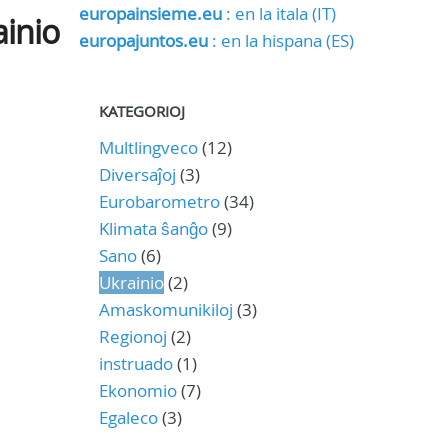
europainsieme.eu
: en la itala (IT)
ainio
europajuntos.eu
: en la hispana (ES)
KATEGORIOJ
Multlingveco
(12)
Diversaĵoj
(3)
Eurobarometro
(34)
Klimata ŝanĝo
(9)
Sano
(6)
Ukrainio
(2)
Amaskomunikiloj
(3)
Regionoj
(2)
instruado
(1)
Ekonomio
(7)
Egaleco
(3)