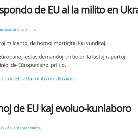
spondo de EU al la milito en Ukr
ŭrobarometro
,
milito
raj milcentoj da homoj mortigitaj kaj vunditaj.
j Eŭropanoj, estas demandoj pri tio en la lastaj raportoj
ioj de Eŭropunianoj pri tio.
o de EU al la milito en Ukrainio
noj de EU kaj evoluo-kunlaboro
volviĝo
,
eŭrobarometro
,