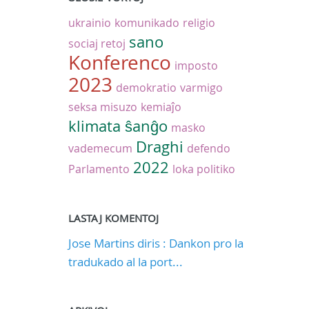
ukrainio
komunikado
religio
sano
sociaj retoj
Konferenco
imposto
2023
demokratio
varmigo
seksa misuzo
kemiaĵo
klimata ŝanĝo
masko
Draghi
vademecum
defendo
2022
Parlamento
loka politiko
LASTAJ KOMENTOJ
Jose Martins diris : Dankon pro la
tradukado al la port...