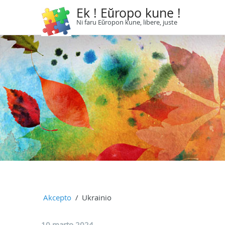
Ek ! Eŭropo kune !
Ni faru Eŭropon kune, libere, juste
Akcepto
Ukrainio
10 marto 2024