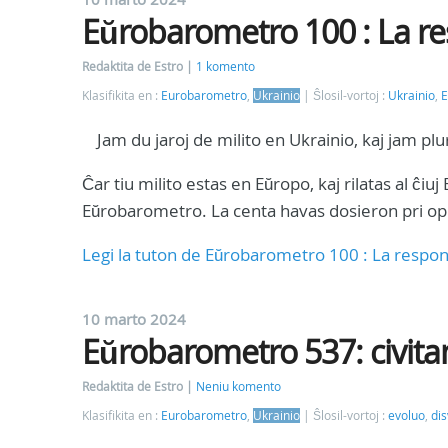
Eŭrobarometro 100 : La re
Redaktita de Estro
1 komento
Klasifikita en :
Eurobarometro
,
Ukrainio
Ŝlosil-vortoj :
Ukrainio
,
E
Jam du jaroj de milito en Ukrainio, kaj jam plu
Ĉar tiu milito estas en Eŭropo, kaj rilatas al ĉiu
Eŭrobarometro. La centa havas dosieron pri opin
Legi la tuton de Eŭrobarometro 100 : La respond
10 marto 2024
Eŭrobarometro 537: civita
Redaktita de Estro
Neniu komento
Klasifikita en :
Eurobarometro
,
Ukrainio
Ŝlosil-vortoj :
evoluo
,
dis