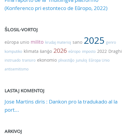
(Konferenco pri estonteco de Eŭropo, 2022)
ŜLOSIL-VORTOJ
2025
milito
eŭropa unio
sano
krudaj materioj
genro
2026
klimata ŝanĝo
2022
Draghi
komputiko
eŭropo
imposto
ekonomio
instruado
transiro
plivastiĝo
junuloj
Eŭropa Unio
antisemitismo
LASTAJ KOMENTOJ
Jose Martins diris : Dankon pro la tradukado al la
port...
ARKIVOJ