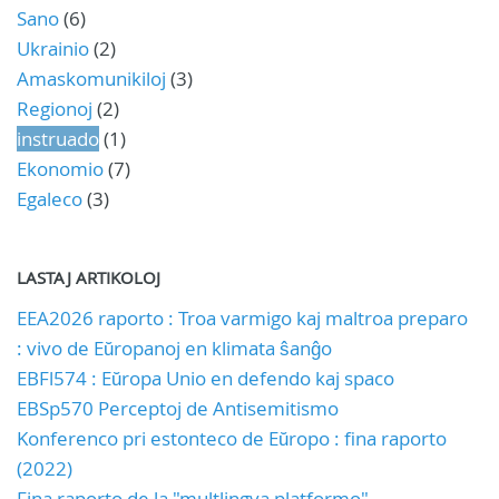
Sano
(6)
Ukrainio
(2)
Amaskomunikiloj
(3)
Regionoj
(2)
instruado
(1)
Ekonomio
(7)
Egaleco
(3)
LASTAJ ARTIKOLOJ
EEA2026 raporto : Troa varmigo kaj maltroa preparo
: vivo de Eŭropanoj en klimata ŝanĝo
EBFl574 : Eŭropa Unio en defendo kaj spaco
EBSp570 Perceptoj de Antisemitismo
Konferenco pri estonteco de Eŭropo : fina raporto
(2022)
Fina raporto de la "multlingva platformo"