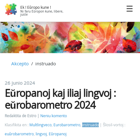
Ek ! Eŭropo kune !
Ni faru Eŭropon kune, libere,
juste
Akcepto
instruado
26 junio 2024
Eŭropanoj kaj iliaj lingvoj :
eŭrobarometro 2024
Redaktita de Estro
Neniu komento
Klasifikita en :
Multlingveco
,
Eurobarometro
,
instruado
Ŝlosil-vortoj :
euŭrobarometro
,
lingvoj
,
Eŭropanoj