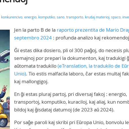
,
konkurencivo
,
energio
,
komputiko
,
sano
,
transporto
,
krudaj materioj
,
spaco
,
inve
Jen la parto B de la
raporto prezentita de Mario Dra
septembro 2024
: profunda analizo kaj rekomendoj
Ĝi estas dika dosiero, pli ol 300 paĝoj, do necesis pl
semajnoj por prepari la dokumenton, kaj tradukigi ĝ
aŭtomata tradukilo
(eTranslation, la tradukilo de Eŭ
Unio)
. Tio estis malfacila laboro, ĉar estas multaj fak
kaj mallongigoj.
En ĝi estas pluraj partoj, pri diversaj fakoj : energio,
transportoj, komputiko, kuraciloj, kaj aliaj, kun nom
bildoj kaj ĝisdataj datumoj (de 2023 aŭ 2024).
Por saĝe paroli kaj skribi pri Eŭropa Unio, bonvolu le