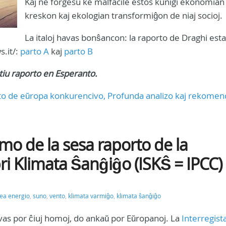
Kaj ne forgesu ke malfacile estos kunigi ekonomian
kreskon kaj ekologian transformiĝon de niaj socioj.
La italoj havas bonŝancon: la raporto de Draghi est
s.it/:
parto A
kaj
parto B
tiu raporto en Esperanto.
onto de eŭropa konkurencivo, Profunda analizo kaj rekomen
mo de la sesa raporto de la
pri Klimata Ŝanĝiĝo (ISKŜ = IPCC)
ea energio
,
suno
,
vento
,
klimata varmiĝo
,
klimata ŝanĝiĝo
vas por ĉiuj homoj, do ankaŭ por Eŭropanoj. La
Interregist