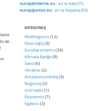
europainsieme.eu
: en la itala (IT)
europajuntos.eu
: en la hispana (ES)
KATEGORIOJ
 lasta
Multlingveco
(12)
olo de
Diversaĵoj
(3)
!
Eurobarometro
(34)
Klimata ŝanĝo
(9)
Dum
Sano
(6)
Ukrainio
(2)
Amaskomunikiloj
(3)
Regionoj
(2)
instruado
(1)
Ekonomio
(7)
Egaleco
(3)