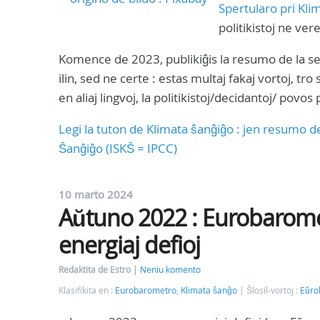
Spertularo pri Kli
politikistoj ne vere
Komence de 2023, publikiĝis la resumo de la ses
ilin, sed ne certe : estas multaj fakaj vortoj, tr
en aliaj lingvoj, la politikistoj/decidantoj/ povos
Legi la tuton de Klimata ŝanĝiĝo : jen resumo de
Ŝanĝiĝo (ISKŜ = IPCC)
10 marto 2024
Aŭtuno 2022 : Eurobaromet
energiaj defioj
Redaktita de Estro
Neniu komento
Klasifikita en :
Eurobarometro
,
Klimata ŝanĝo
Ŝlosil-vortoj :
Eŭro