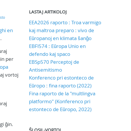
LASTAJ ARTIKOLOJ
sto
EEA2026 raporto : Troa varmigo
ghi en
kaj maltroa preparo : vivo de
.
Eŭropanoj en klimata ŝanĝo
EBFl574 : Eŭropa Unio en
uraj
defendo kaj spaco
in per
EBSp570 Perceptoj de
ropa
Antisemitismo
aj vortoj
Konferenco pri estonteco de
Eŭropo : fina raporto (2022)
Fina raporto de la "multlingva
platformo" (Konferenco pri
braj
estonteco de Eŭropo, 2022)
gi ĝin.
ŜLOSIL-VORTOJ