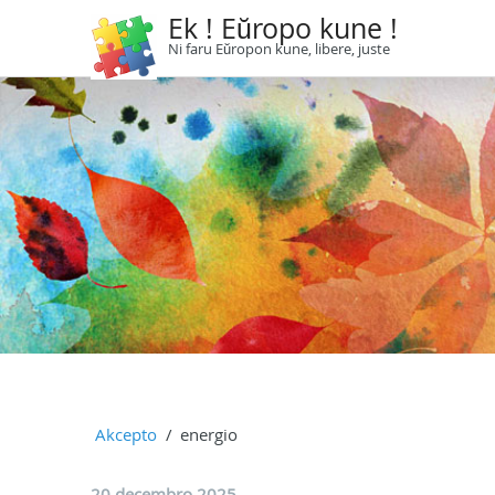
Ek ! Eŭropo kune !
Ni faru Eŭropon kune, libere, juste
Akcepto
energio
20 decembro 2025