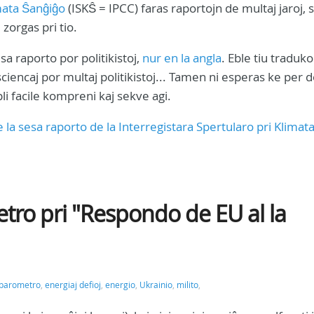
mata Ŝanĝiĝo
(ISKŜ = IPCC) faras raportojn de multaj jaroj, 
 zorgas pri tio.
a raporto por politikistoj,
nur en la angla
. Eble tiu traduk
o sciencaj por multaj politikistoj... Tamen ni esperas ke per 
 pli facile kompreni kaj sekve agi.
 la sesa raporto de la Interregistara Spertularo pri Klimat
ro pri "Respondo de EU al la
barometro
,
energiaj defioj
,
energio
,
Ukrainio
,
milito
,