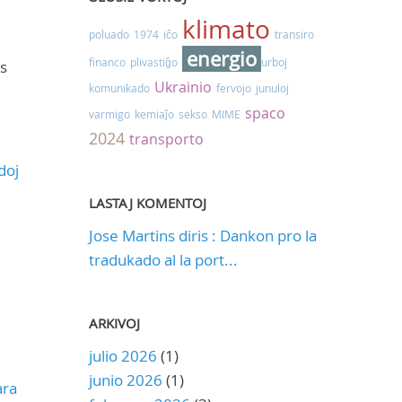
klimato
poluado
1974
iĉo
transiro
energio
financo
plivastiĝo
urboj
as
Ukrainio
komunikado
fervojo
junuloj
spaco
varmigo
kemiaĵo
sekso
MIME
2024
transporto
doj
LASTAJ KOMENTOJ
Jose Martins diris : Dankon pro la
tradukado al la port...
ARKIVOJ
julio 2026
(1)
junio 2026
(1)
ara