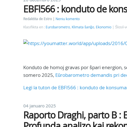
EBFl566 : konduto de kons
Redaktita de Estro
Neniu komento
Klasifikita en :
Eurobarometro
,
Klimata ŝanĝo
,
Ekonomio
Ŝlosil-v
Konduto de homoj gravas por ŝpari energion, se
somero 2025,
Eŭrobarometro demandis pri dec
Legi la tuton de EBFl566 : konduto de konsuman
04 januaro 2025
Raporto Draghi, parto B :
Profunda analizo kaj rek