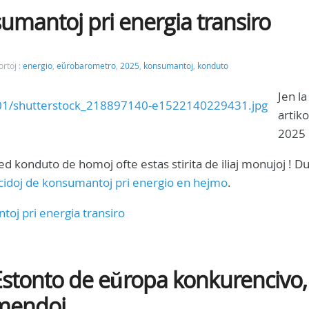
umantoj pri energia transiro
ortoj :
energio
,
eŭrobarometro
,
2025
,
konsumantoj
,
konduto
Jen la
artik
2025 
d konduto de homoj ofte estas stirita de iliaj monujoj ! 
idoj de konsumantoj pri energio en hejmo
.
toj pri energia transiro
 Estonto de eŭropa konkurencivo,
omendoj