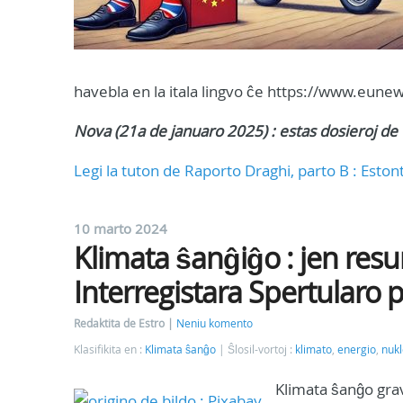
havebla en la itala lingvo ĉe https://www.eunew
Nova (21a de januaro 2025) : estas dosieroj de 
Legi la tuton de Raporto Draghi, parto B : Est
10 marto 2024
Klimata ŝanĝiĝo : jen resu
Interregistara Spertularo 
Redaktita de Estro
Neniu komento
Klasifikita en :
Klimata ŝanĝo
Ŝlosil-vortoj :
klimato
,
energio
,
nukl
Klimata ŝanĝo gra