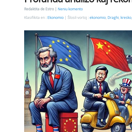
Redaktita de Estro
Neniu komento
Klasifikita en :
Ekonomio
Ŝlosil-vortoj :
ekonomio
,
Draghi
,
kresko