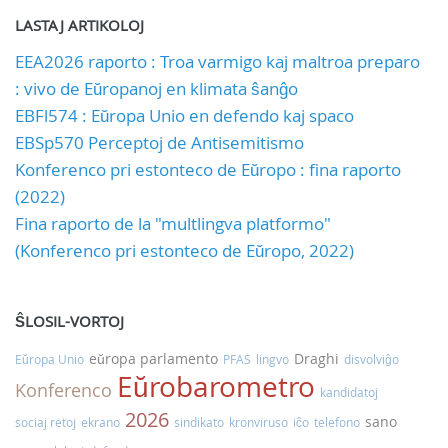
LASTAJ ARTIKOLOJ
EEA2026 raporto : Troa varmigo kaj maltroa preparo
: vivo de Eŭropanoj en klimata ŝanĝo
EBFl574 : Eŭropa Unio en defendo kaj spaco
EBSp570 Perceptoj de Antisemitismo
Konferenco pri estonteco de Eŭropo : fina raporto
(2022)
Fina raporto de la "multlingva platformo"
(Konferenco pri estonteco de Eŭropo, 2022)
ŜLOSIL-VORTOJ
eŭropa parlamento
Draghi
Eŭropa Unio
PFAS
lingvo
disvolviĝo
Eŭrobarometro
Konferenco
kandidatoj
2026
sano
sociaj retoj
ekrano
sindikato
kronviruso
iĉo
telefono