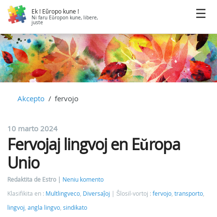
Ek ! Eŭropo kune !
Ni faru Eŭropon kune, libere,
juste
Akcepto
fervojo
10 marto 2024
Fervojaj lingvoj en Eŭropa
Unio
Redaktita de Estro
Neniu komento
Klasifikita en :
Multlingveco
,
Diversaĵoj
Ŝlosil-vortoj :
fervojo
,
transporto
,
lingvoj
,
angla lingvo
,
sindikato