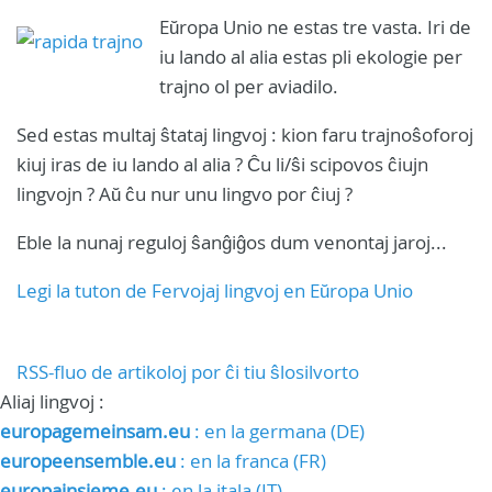
Eŭropa Unio ne estas tre vasta. Iri de
iu lando al alia estas pli ekologie per
trajno ol per aviadilo.
Sed estas multaj ŝtataj lingvoj : kion faru trajnoŝoforoj
kiuj iras de iu lando al alia ? Ĉu li/ŝi scipovos ĉiujn
lingvojn ? Aŭ ĉu nur unu lingvo por ĉiuj ?
Eble la nunaj reguloj ŝanĝiĝos dum venontaj jaroj...
Legi la tuton de Fervojaj lingvoj en Eŭropa Unio
RSS-fluo de artikoloj por ĉi tiu ŝlosilvorto
Aliaj lingvoj :
europagemeinsam.eu
: en la germana (DE)
europeensemble.eu
: en la franca (FR)
europainsieme.eu
: en la itala (IT)