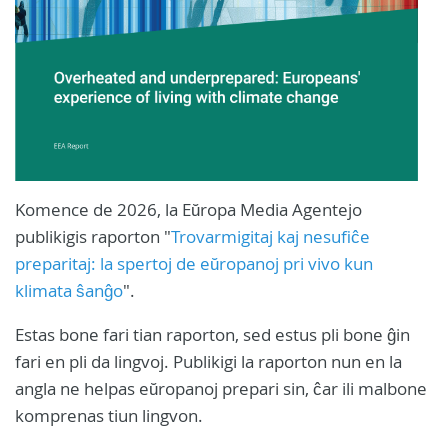
Komence de 2026, la Eŭropa Media Agentejo
publikigis raporton "
Trovarmigitaj kaj nesufiĉe
preparitaj: la spertoj de eŭropanoj pri vivo kun
klimata ŝanĝo
".
Estas bone fari tian raporton, sed estus pli bone ĝin
fari en pli da lingvoj. Publikigi la raporton nun en la
angla ne helpas eŭropanoj prepari sin, ĉar ili malbone
komprenas tiun lingvon.