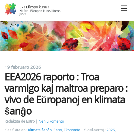
Ek ! Eŭropo kune !
Ni faru Eŭropon kune, libere,
juste
19 februaro 2026
EEA2026 raporto : Troa
varmigo kaj maltroa preparo :
vivo de Eŭropanoj en klimata
ŝanĝo
Redaktita de Estro
Neniu komento
Klasifikita en :
Klimata ŝanĝo
,
Sano
,
Ekonomio
Ŝlosil-vortoj :
2026
,