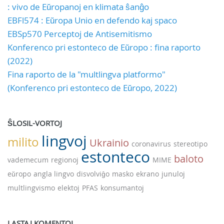
: vivo de Eŭropanoj en klimata ŝanĝo
EBFl574 : Eŭropa Unio en defendo kaj spaco
EBSp570 Perceptoj de Antisemitismo
Konferenco pri estonteco de Eŭropo : fina raporto
(2022)
Fina raporto de la "multlingva platformo"
(Konferenco pri estonteco de Eŭropo, 2022)
ŜLOSIL-VORTOJ
lingvoj
milito
Ukrainio
coronavirus
stereotipo
estonteco
baloto
vademecum
regionoj
MIME
eŭropo
angla lingvo
disvolviĝo
masko
ekrano
junuloj
multlingvismo
elektoj
PFAS
konsumantoj
LASTAJ KOMENTOJ