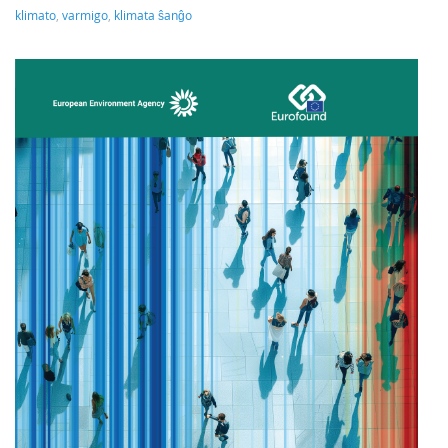
klimato
,
varmigo
,
klimata ŝanĝo