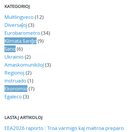
KATEGORIOJ
Multlingveco
(12)
Diversaĵoj
(3)
Eurobarometro
(34)
Klimata ŝanĝo
(9)
Sano
(6)
Ukrainio
(2)
Amaskomunikiloj
(3)
Regionoj
(2)
instruado
(1)
Ekonomio
(7)
Egaleco
(3)
LASTAJ ARTIKOLOJ
EEA2026 raporto : Troa varmigo kaj maltroa preparo