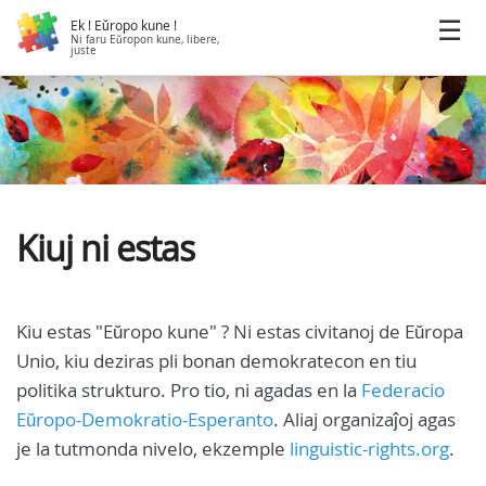
Ek ! Eŭropo kune !
Ni faru Eŭropon kune, libere,
juste
Kiuj ni estas
Kiu estas "Eŭropo kune" ? Ni estas civitanoj de Eŭropa
Unio, kiu deziras pli bonan demokratecon en tiu
politika strukturo. Pro tio, ni agadas en la
Federacio
Eŭropo-Demokratio-Esperanto
. Aliaj organizaĵoj agas
je la tutmonda nivelo, ekzemple
linguistic-rights.org
.