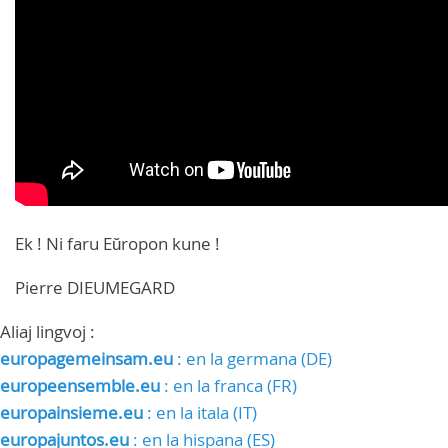
Ek ! Ni faru Eŭropon kune !
Pierre DIEUMEGARD
Aliaj lingvoj :
europagemeinsam.eu
: en la germana (DE)
europeensemble.eu
: en la franca (FR)
europainsieme.eu
: en la itala (IT)
europajuntos.eu
: en la hispana (ES)