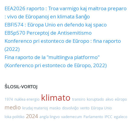
EEA2026 raporto : Troa varmigo kaj maltroa preparo
: vivo de Eŭropanoj en klimata ŝanĝo
EBFl574 : Eŭropa Unio en defendo kaj spaco
EBSp570 Perceptoj de Antisemitismo
Konferenco pri estonteco de Eŭropo : fina raporto
(2022)
Fina raporto de la "multlingva platformo"
(Konferenco pri estonteco de Eŭropo, 2022)
ŜLOSIL-VORTOJ
klimato
1974
nuklea energio
transiro
koruptado
akvo
eŭropo
medio
krudaj materioj
masko
disvolviĝo
vento
Eŭropa Unio
2024
loka politiko
angla lingvo
vademecum
Parlamento
IPCC
egaleco