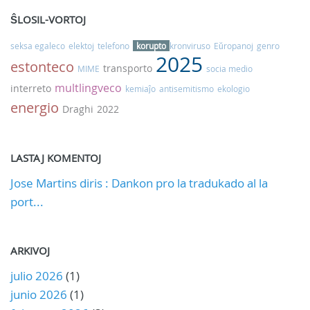
ŜLOSIL-VORTOJ
seksa egaleco
elektoj
telefono
korupto
kronviruso
Eŭropanoj
genro
2025
estonteco
transporto
MIME
socia medio
multlingveco
interreto
kemiaĵo
antisemitismo
ekologio
energio
Draghi
2022
LASTAJ KOMENTOJ
Jose Martins diris : Dankon pro la tradukado al la
port...
ARKIVOJ
julio 2026
(1)
junio 2026
(1)