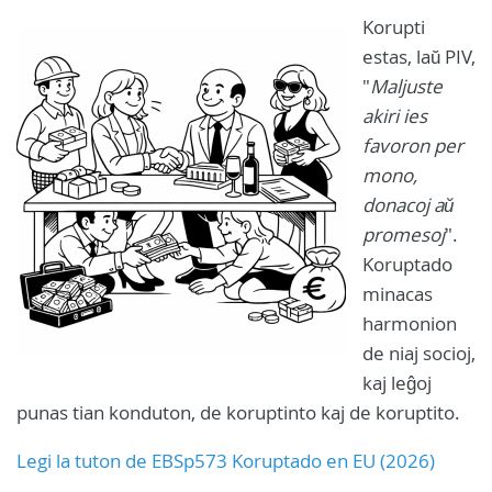
Korupti
estas, laŭ PIV,
"
Maljuste
akiri ies
favoron per
mono,
donacoj aŭ
promesoj
".
Koruptado
minacas
harmonion
de niaj socioj,
kaj leĝoj
punas tian konduton, de koruptinto kaj de koruptito.
Legi la tuton de EBSp573 Koruptado en EU (2026)