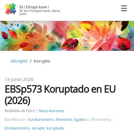
Ek ! Eŭropo kune !
Ni faru Eŭropon kune, libere,
juste
Akcepto
korupto
19 junio 2026
EBSp573 Koruptado en EU
(2026)
Redaktita de Estro
Neniu komento
Klasifikita en :
Eurobarometro
,
Ekonomio
,
Egaleco
Ŝlosil-vortoj :
Eŭrobarometro
,
korupto
,
koruptado