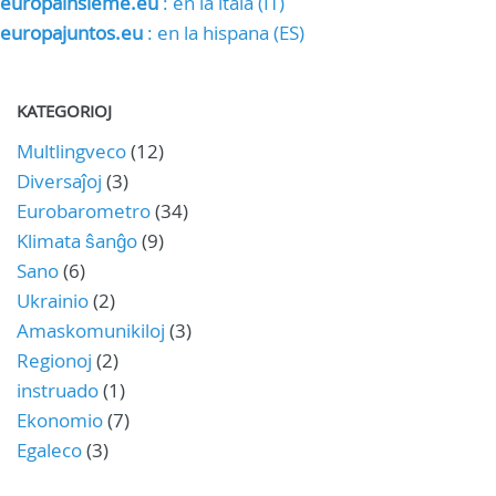
europainsieme.eu
: en la itala (IT)
europajuntos.eu
: en la hispana (ES)
KATEGORIOJ
Multlingveco
(12)
Diversaĵoj
(3)
Eurobarometro
(34)
Klimata ŝanĝo
(9)
Sano
(6)
Ukrainio
(2)
Amaskomunikiloj
(3)
Regionoj
(2)
instruado
(1)
Ekonomio
(7)
Egaleco
(3)