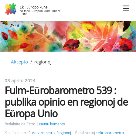
Ek ! Eŭropo kune !
Ni faru Eŭropon kune, libere,
juste
Akcepto
regionoj
03 aprilo 2024
Fulm-Eŭrobarometro 539 :
publika opinio en regionoj de
Eŭropa Unio
Redaktita de Estro
Neniu komento
Klasifikita en :
Eurobarometro
,
Regionoj
Ŝlosil-vortoj :
eŭrobarometro
,