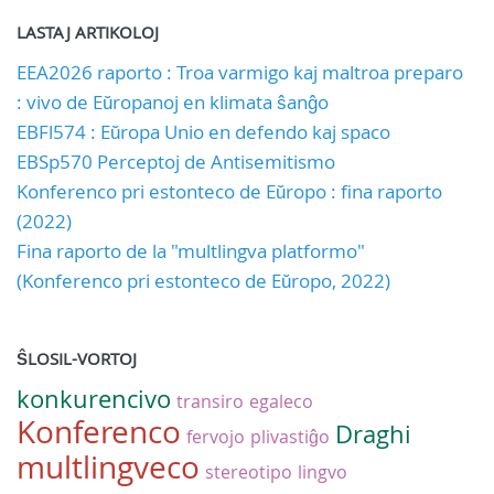
LASTAJ ARTIKOLOJ
EEA2026 raporto : Troa varmigo kaj maltroa preparo
: vivo de Eŭropanoj en klimata ŝanĝo
EBFl574 : Eŭropa Unio en defendo kaj spaco
EBSp570 Perceptoj de Antisemitismo
Konferenco pri estonteco de Eŭropo : fina raporto
(2022)
Fina raporto de la "multlingva platformo"
(Konferenco pri estonteco de Eŭropo, 2022)
ŜLOSIL-VORTOJ
konkurencivo
transiro
egaleco
Konferenco
Draghi
fervojo
plivastiĝo
multlingveco
stereotipo
lingvo