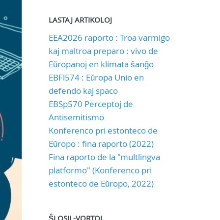
LASTAJ ARTIKOLOJ
EEA2026 raporto : Troa varmigo
kaj maltroa preparo : vivo de
Eŭropanoj en klimata ŝanĝo
EBFl574 : Eŭropa Unio en
defendo kaj spaco
EBSp570 Perceptoj de
Antisemitismo
Konferenco pri estonteco de
Eŭropo : fina raporto (2022)
Fina raporto de la "multlingva
platformo" (Konferenco pri
estonteco de Eŭropo, 2022)
ŜLOSIL-VORTOJ