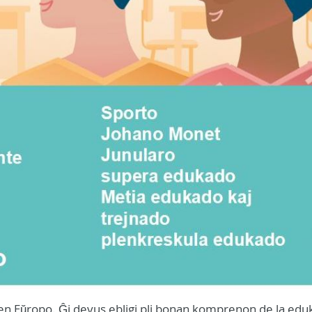
en Eŭropo. Ĝi devus ebligi pli bonan komprenon de la edu