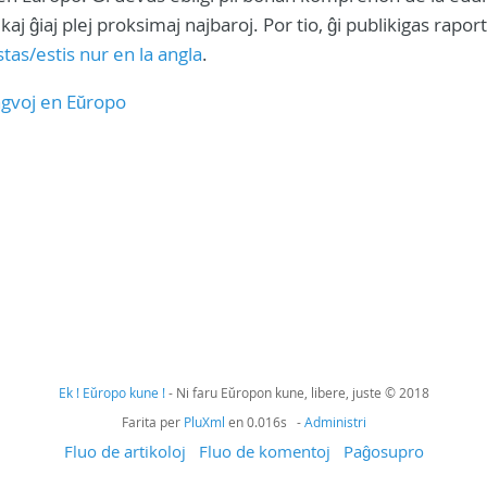
 ĝiaj plej proksimaj najbaroj. Por tio, ĝi publikigas raport
tas/estis nur en la angla
.
ingvoj en Eŭropo
Ek ! Eŭropo kune !
- Ni faru Eŭropon kune, libere, juste © 2018
Farita per
PluXml
en 0.016s -
Administri
Fluo de artikoloj
Fluo de komentoj
Paĝosupro