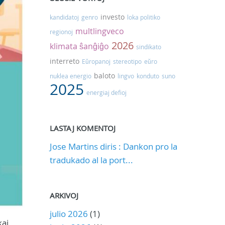
investo
kandidatoj
genro
loka politiko
multlingveco
regionoj
2026
klimata ŝanĝiĝo
sindikato
interreto
Eŭropanoj
stereotipo
eŭro
baloto
nuklea energio
lingvo
konduto
suno
2025
energiaj defioj
LASTAJ KOMENTOJ
Jose Martins diris : Dankon pro la
tradukado al la port...
ARKIVOJ
julio 2026
(1)
kaj