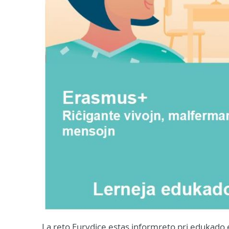
La reto Eurydice estas informreto pri edukado 