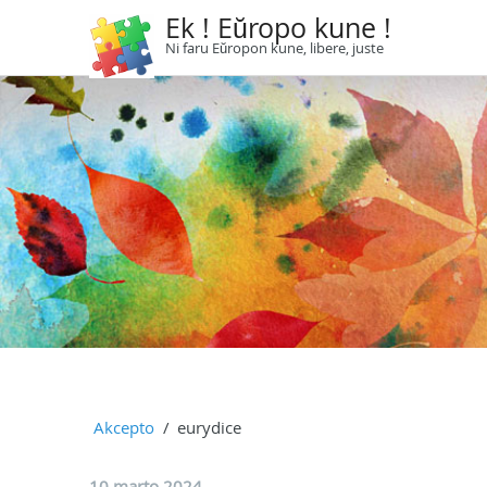
Ek ! Eŭropo kune !
Ni faru Eŭropon kune, libere, juste
Akcepto
eurydice
10 marto 2024