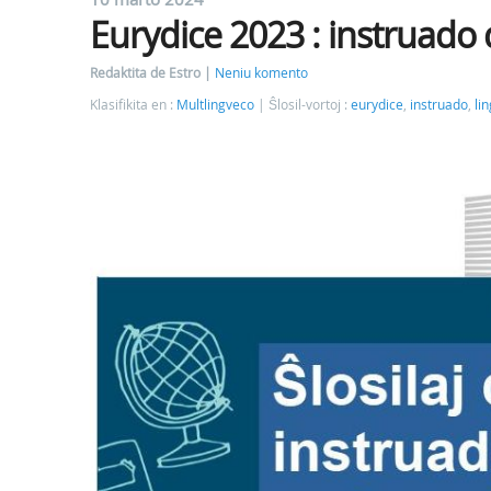
Eurydice 2023 : instruado 
Redaktita de Estro
Neniu komento
Klasifikita en :
Multlingveco
Ŝlosil-vortoj :
eurydice
,
instruado
,
li