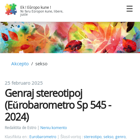
Ek ! Eŭropo kune !
Ni faru Eŭropon kune, libere,
juste
Akcepto
sekso
25 februaro 2025
Genraj stereotipoj
(Eŭrobarometro Sp 545 -
2024)
Redaktita de Estro
Neniu komento
Klasifikita en :
Eurobarometro
Ŝlosil-vortoj :
stereotipo
,
sekso
,
genro
,