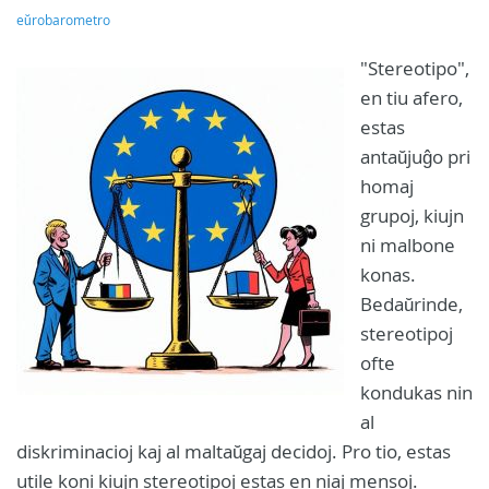
eŭrobarometro
"Stereotipo",
en tiu afero,
estas
antaŭjuĝo pri
homaj
grupoj, kiujn
ni malbone
konas.
Bedaŭrinde,
stereotipoj
ofte
kondukas nin
al
diskriminacioj kaj al maltaŭgaj decidoj. Pro tio, estas
utile koni kiujn stereotipoj estas en niaj mensoj.