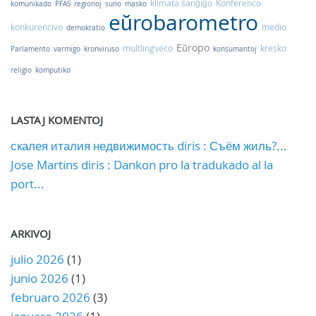
klimata ŝanĝiĝo
Konferenco
komunikado
PFAS
regionoj
suno
masko
eŭrobarometro
konkurencivo
medio
demokratio
Eŭropo
multlingveco
kresko
Parlamento
varmigo
kronviruso
konsumantoj
religio
komputiko
LASTAJ KOMENTOJ
скалея италия недвижимость diris : Съём жиль?...
Jose Martins diris : Dankon pro la tradukado al la
port...
ARKIVOJ
julio 2026
(1)
junio 2026
(1)
februaro 2026
(3)