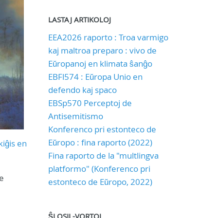
LASTAJ ARTIKOLOJ
EEA2026 raporto : Troa varmigo
kaj maltroa preparo : vivo de
Eŭropanoj en klimata ŝanĝo
EBFl574 : Eŭropa Unio en
defendo kaj spaco
EBSp570 Perceptoj de
Antisemitismo
Konferenco pri estonteco de
Eŭropo : fina raporto (2022)
kiĝis en
Fina raporto de la "multlingva
platformo" (Konferenco pri
e
estonteco de Eŭropo, 2022)
ŜLOSIL-VORTOJ