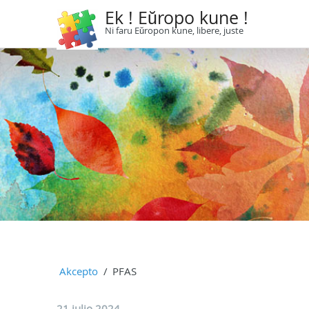
Ek ! Eŭropo kune !
Ni faru Eŭropon kune, libere, juste
Akcepto
PFAS
21 julio 2024