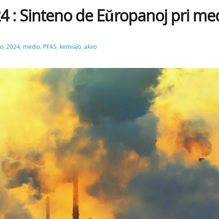
 : Sinteno de Eŭropanoj pri me
ro
,
2024
,
medio
,
PFAS
,
kemiaĵo
,
akvo