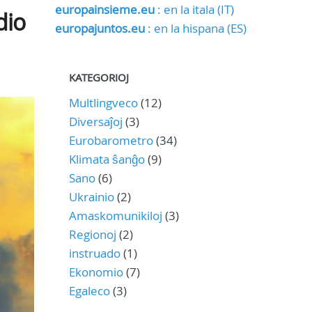
europainsieme.eu
: en la itala (IT)
dio
europajuntos.eu
: en la hispana (ES)
KATEGORIOJ
Multlingveco
(12)
Diversaĵoj
(3)
Eurobarometro
(34)
Klimata ŝanĝo
(9)
Sano
(6)
Ukrainio
(2)
Amaskomunikiloj
(3)
Regionoj
(2)
instruado
(1)
Ekonomio
(7)
Egaleco
(3)