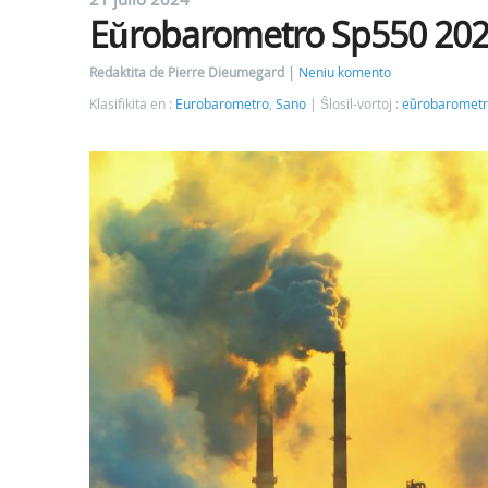
Eŭrobarometro Sp550 2024
Redaktita de Pierre Dieumegard
Neniu komento
Klasifikita en :
Eurobarometro
,
Sano
Ŝlosil-vortoj :
eŭrobaromet