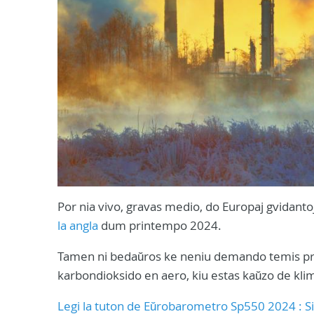
Por nia vivo, gravas medio, do Europaj gvidantoj
la angla
dum printempo 2024.
Tamen ni bedaŭros ke neniu demando temis pri
karbondioksido en aero, kiu estas kaŭzo de kli
Legi la tuton de Eŭrobarometro Sp550 2024 : S