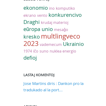
ekonomio
ino
komputiko
konkurencivo
ekrano
vento
Draghi
krudaj materioj
eŭropa unio
mesaĝo
multlingveco
kresko
2023
Ukrainio
vademecum
1974
iĉo
suno
nuklea energio
defioj
LASTAJ KOMENTOJ
Jose Martins diris : Dankon pro la
tradukado al la port...