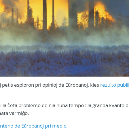
 petis esploron pri opinioj de Eŭropanoj, kies
rezulto publi
 la ĉefa problemo de nia nuna tempo : la granda kvanto d
mata varmiĝo.
inteno de Eŭropanoj pri medio