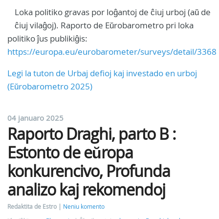
Loka politiko gravas por loĝantoj de ĉiuj urboj (aŭ de
ĉiuj vilaĝoj). Raporto de Eŭrobarometro pri loka
politiko ĵus publikiĝis:
https://europa.eu/eurobarometer/surveys/detail/3368
Legi la tuton de Urbaj defioj kaj investado en urboj
(Eŭrobarometro 2025)
04 januaro 2025
Raporto Draghi, parto B :
Estonto de eŭropa
konkurencivo, Profunda
analizo kaj rekomendoj
Redaktita de Estro
Neniu komento