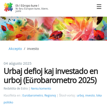
Ek ! Eŭropo kune !
Ni faru Eŭropon kune, libere,
juste
Akcepto
investo
04 aŭgusto 2025
Urbaj defioj kaj investado en
urboj (Eŭrobarometro 2025)
Redaktita de Estro
Neniu komento
Klasifikita en :
Eurobarometro
,
Regionoj
Ŝlosil-vortoj :
urboj
,
investo
,
loka
politiko