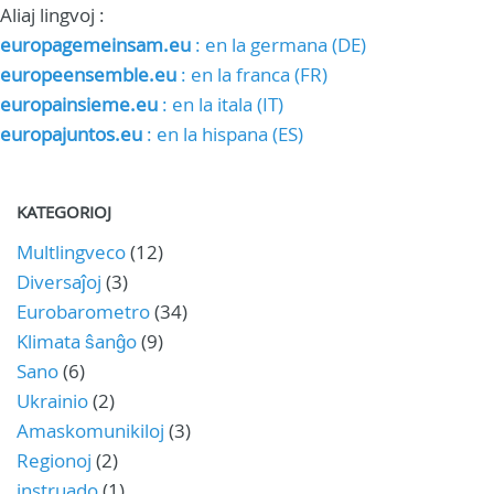
Aliaj lingvoj :
europagemeinsam.eu
: en la germana (DE)
europeensemble.eu
: en la franca (FR)
europainsieme.eu
: en la itala (IT)
europajuntos.eu
: en la hispana (ES)
KATEGORIOJ
Multlingveco
(12)
Diversaĵoj
(3)
Eurobarometro
(34)
Klimata ŝanĝo
(9)
Sano
(6)
Ukrainio
(2)
Amaskomunikiloj
(3)
Regionoj
(2)
instruado
(1)