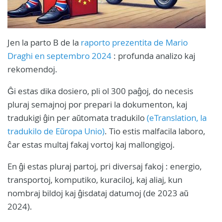
Jen la parto B de la
raporto prezentita de Mario
Draghi en septembro 2024
: profunda analizo kaj
rekomendoj.
Ĝi estas dika dosiero, pli ol 300 paĝoj, do necesis
pluraj semajnoj por prepari la dokumenton, kaj
tradukigi ĝin per aŭtomata tradukilo
(eTranslation, la
tradukilo de Eŭropa Unio)
. Tio estis malfacila laboro,
ĉar estas multaj fakaj vortoj kaj mallongigoj.
En ĝi estas pluraj partoj, pri diversaj fakoj : energio,
transportoj, komputiko, kuraciloj, kaj aliaj, kun
nombraj bildoj kaj ĝisdataj datumoj (de 2023 aŭ
2024).