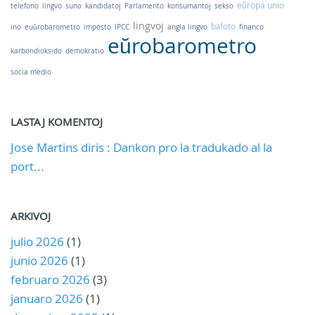
eŭropa unio
telefono
lingvo
suno
kandidatoj
Parlamento
konsumantoj
sekso
lingvoj
baloto
ino
euŭrobarometro
imposto
IPCC
angla lingvo
financo
eŭrobarometro
karbondioksido
demokratio
socia medio
LASTAJ KOMENTOJ
Jose Martins diris : Dankon pro la tradukado al la
port...
ARKIVOJ
julio 2026
(1)
junio 2026
(1)
februaro 2026
(3)
januaro 2026
(1)