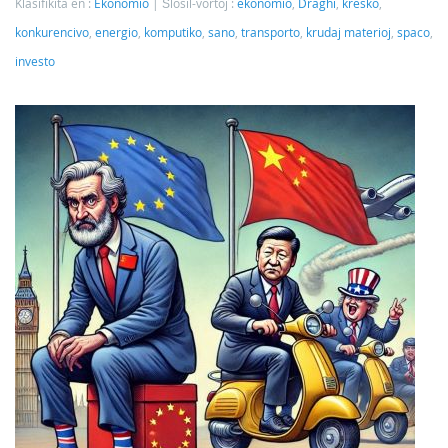
Klasifikita en :
Ekonomio
Ŝlosil-vortoj :
ekonomio
,
Draghi
,
kresko
,
konkurencivo
,
energio
,
komputiko
,
sano
,
transporto
,
krudaj materioj
,
spaco
,
investo