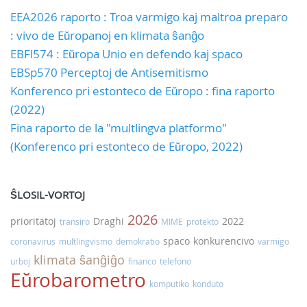
EEA2026 raporto : Troa varmigo kaj maltroa preparo
: vivo de Eŭropanoj en klimata ŝanĝo
EBFl574 : Eŭropa Unio en defendo kaj spaco
EBSp570 Perceptoj de Antisemitismo
Konferenco pri estonteco de Eŭropo : fina raporto
(2022)
Fina raporto de la "multlingva platformo"
(Konferenco pri estonteco de Eŭropo, 2022)
ŜLOSIL-VORTOJ
2026
prioritatoj
Draghi
2022
transiro
MIME
protekto
spaco
konkurencivo
coronavirus
multlingvismo
demokratio
varmigo
klimata ŝanĝiĝo
urboj
financo
telefono
Eŭrobarometro
komputiko
konduto