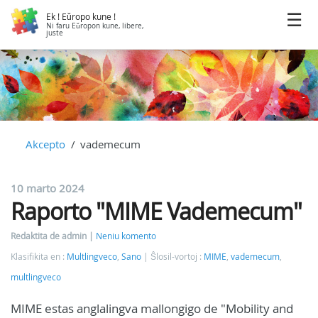
Ek ! Eŭropo kune !
Ni faru Eŭropon kune, libere,
juste
Akcepto
vademecum
10 marto 2024
Raporto "MIME Vademecum"
Redaktita de admin
Neniu komento
Klasifikita en :
Multlingveco
,
Sano
Ŝlosil-vortoj :
MIME
,
vademecum
,
multlingveco
MIME estas anglalingva mallongigo de "Mobility and