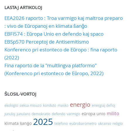
LASTAJ ARTIKOLOJ
EEA2026 raporto : Troa varmigo kaj maltroa preparo
: vivo de Eŭropanoj en klimata ŝanĝo
EBFl574 : Eŭropa Unio en defendo kaj spaco
EBSp570 Perceptoj de Antisemitismo
Konferenco pri estonteco de Eŭropo : fina raporto
(2022)
Fina raporto de la "multlingva platformo"
(Konferenco pri estonteco de Eŭropo, 2022)
ŜLOSIL-VORTOJ
energio
ekologio
seksa misuzo
konduto
masko
energiaj defioj
milito
eŭropa unio
junuloj
junularo
demokratio
defendo
varmigo
2025
klimata ŝanĝo
telefono
euŭrobarometro
ukrainio
religio