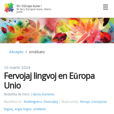
Ek ! Eŭropo kune !
Ni faru Eŭropon kune, libere,
juste
Akcepto
sindikato
10 marto 2024
Fervojaj lingvoj en Eŭropa
Unio
Redaktita de Estro
Neniu komento
Klasifikita en :
Multlingveco
,
Diversaĵoj
Ŝlosil-vortoj :
fervojo
,
transporto
,
lingvoj
,
angla lingvo
,
sindikato