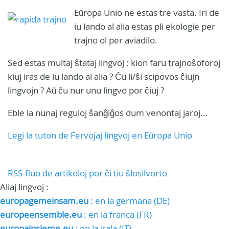
Eŭropa Unio ne estas tre vasta. Iri de
iu lando al alia estas pli ekologie per
trajno ol per aviadilo.
Sed estas multaj ŝtataj lingvoj : kion faru trajnoŝoforoj
kiuj iras de iu lando al alia ? Ĉu li/ŝi scipovos ĉiujn
lingvojn ? Aŭ ĉu nur unu lingvo por ĉiuj ?
Eble la nunaj reguloj ŝanĝiĝos dum venontaj jaroj...
Legi la tuton de Fervojaj lingvoj en Eŭropa Unio
RSS-fluo de artikoloj por ĉi tiu ŝlosilvorto
Aliaj lingvoj :
europagemeinsam.eu
: en la germana (DE)
europeensemble.eu
: en la franca (FR)
europainsieme.eu
: en la itala (IT)