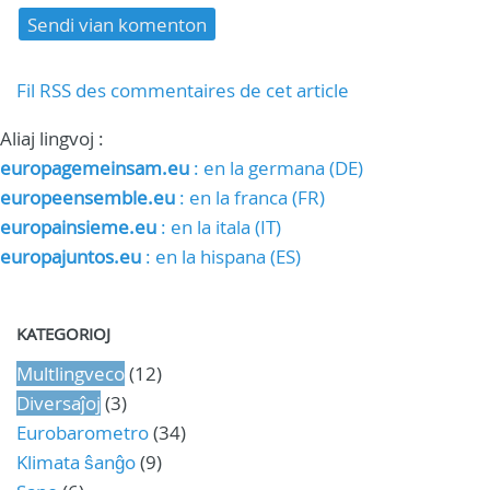
Fil RSS des commentaires de cet article
Aliaj lingvoj :
europagemeinsam.eu
: en la germana (DE)
europeensemble.eu
: en la franca (FR)
europainsieme.eu
: en la itala (IT)
europajuntos.eu
: en la hispana (ES)
KATEGORIOJ
Multlingveco
(12)
Diversaĵoj
(3)
Eurobarometro
(34)
Klimata ŝanĝo
(9)