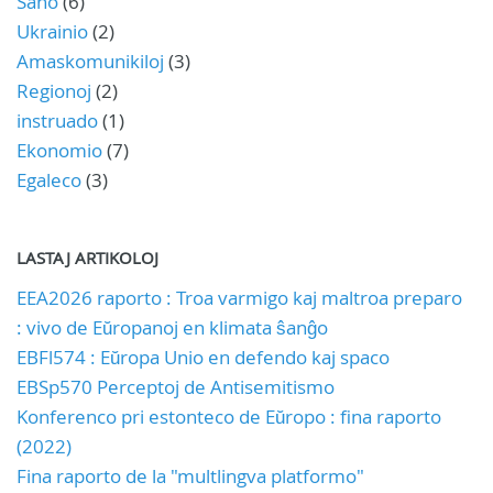
Sano
(6)
Ukrainio
(2)
Amaskomunikiloj
(3)
Regionoj
(2)
instruado
(1)
Ekonomio
(7)
Egaleco
(3)
LASTAJ ARTIKOLOJ
EEA2026 raporto : Troa varmigo kaj maltroa preparo
: vivo de Eŭropanoj en klimata ŝanĝo
EBFl574 : Eŭropa Unio en defendo kaj spaco
EBSp570 Perceptoj de Antisemitismo
Konferenco pri estonteco de Eŭropo : fina raporto
(2022)
Fina raporto de la "multlingva platformo"