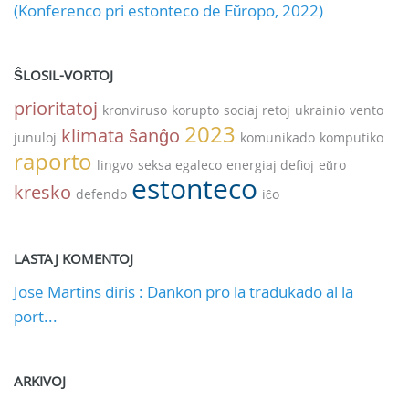
(Konferenco pri estonteco de Eŭropo, 2022)
ŜLOSIL-VORTOJ
prioritatoj
kronviruso
korupto
sociaj retoj
ukrainio
vento
2023
klimata ŝanĝo
junuloj
komunikado
komputiko
raporto
lingvo
seksa egaleco
energiaj defioj
eŭro
estonteco
kresko
defendo
iĉo
LASTAJ KOMENTOJ
Jose Martins diris : Dankon pro la tradukado al la
port...
ARKIVOJ