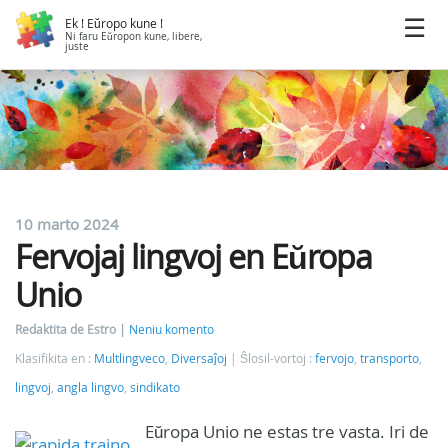
Ek ! Eŭropo kune !
Ni faru Eŭropon kune, libere,
juste
10 marto 2024
Fervojaj lingvoj en Eŭropa
Unio
Redaktita de Estro
Neniu komento
Klasifikita en :
Multlingveco
,
Diversaĵoj
Ŝlosil-vortoj :
fervojo
,
transporto
,
lingvoj
,
angla lingvo
,
sindikato
Eŭropa Unio ne estas tre vasta. Iri de