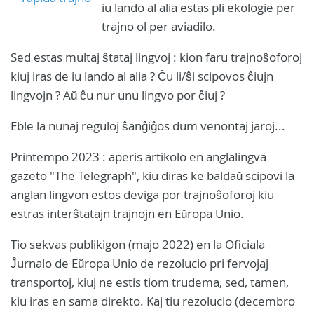
iu lando al alia estas pli ekologie per
trajno ol per aviadilo.
Sed estas multaj ŝtataj lingvoj : kion faru trajnoŝoforoj
kiuj iras de iu lando al alia ? Ĉu li/ŝi scipovos ĉiujn
lingvojn ? Aŭ ĉu nur unu lingvo por ĉiuj ?
Eble la nunaj reguloj ŝanĝiĝos dum venontaj jaroj...
Printempo 2023 : aperis artikolo en anglalingva
gazeto "The Telegraph", kiu diras ke baldaŭ scipovi la
anglan lingvon estos deviga por trajnoŝoforoj kiu
estras interŝtatajn trajnojn en Eŭropa Unio.
Tio sekvas publikigon (majo 2022) en la Oficiala
Ĵurnalo de Eŭropa Unio de rezolucio pri fervojaj
transportoj, kiuj ne estis tiom trudema, sed, tamen,
kiu iras en sama direkto. Kaj tiu rezolucio (decembro