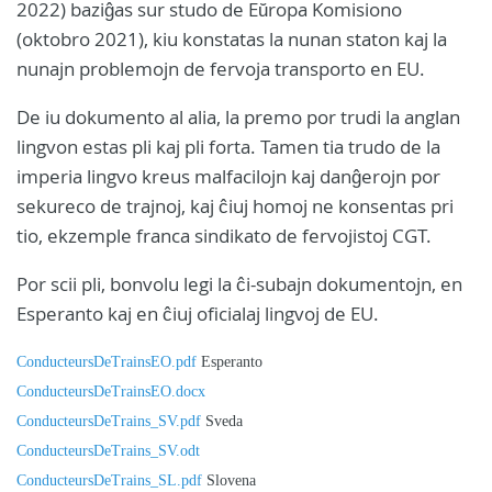
2022) baziĝas sur studo de Eŭropa Komisiono
(oktobro 2021), kiu konstatas la nunan staton kaj la
nunajn problemojn de fervoja transporto en EU.
De iu dokumento al alia, la premo por trudi la anglan
lingvon estas pli kaj pli forta. Tamen tia trudo de la
imperia lingvo kreus malfacilojn kaj danĝerojn por
sekureco de trajnoj, kaj ĉiuj homoj ne konsentas pri
tio, ekzemple franca sindikato de fervojistoj CGT.
Por scii pli, bonvolu legi la ĉi-subajn dokumentojn, en
Esperanto kaj en ĉiuj oficialaj lingvoj de EU.
ConducteursDeTrainsEO.pdf
Esperanto
ConducteursDeTrainsEO.docx
ConducteursDeTrains_SV.pdf
Sveda
ConducteursDeTrains_SV.odt
ConducteursDeTrains_SL.pdf
Slovena