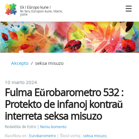
Ek ! Eŭropo kune !
Ni faru Eŭropon kune, libere,
juste
Akcepto
seksa misuzo
10 marto 2024
Fulma Eŭrobarometro 532 :
Protekto de infanoj kontraŭ
interreta seksa misuzo
Redaktita de Estro
Neniu komento
Klasifikita en :
Eurobarometro
Ŝlosil-vortoj :
seksa misuzo
,