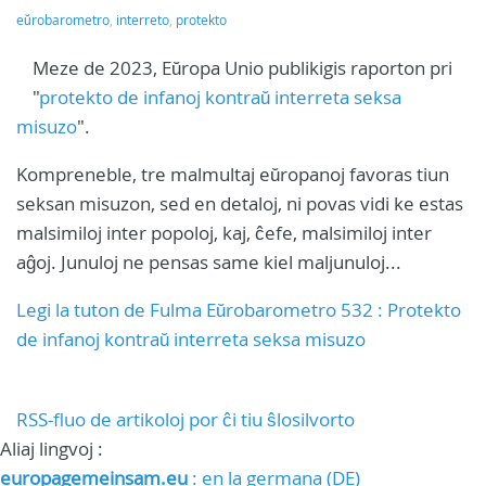
eŭrobarometro
,
interreto
,
protekto
Meze de 2023, Eŭropa Unio publikigis raporton pri
"
protekto de infanoj kontraŭ interreta seksa
misuzo
".
Kompreneble, tre malmultaj eŭropanoj favoras tiun
seksan misuzon, sed en detaloj, ni povas vidi ke estas
malsimiloj inter popoloj, kaj, ĉefe, malsimiloj inter
aĝoj. Junuloj ne pensas same kiel maljunuloj...
Legi la tuton de Fulma Eŭrobarometro 532 : Protekto
de infanoj kontraŭ interreta seksa misuzo
RSS-fluo de artikoloj por ĉi tiu ŝlosilvorto
Aliaj lingvoj :
europagemeinsam.eu
: en la germana (DE)