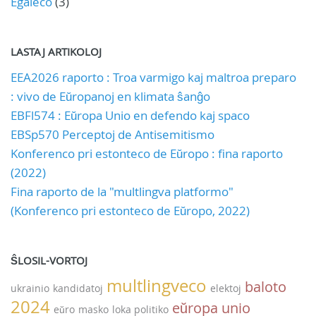
Egaleco
(3)
LASTAJ ARTIKOLOJ
EEA2026 raporto : Troa varmigo kaj maltroa preparo
: vivo de Eŭropanoj en klimata ŝanĝo
EBFl574 : Eŭropa Unio en defendo kaj spaco
EBSp570 Perceptoj de Antisemitismo
Konferenco pri estonteco de Eŭropo : fina raporto
(2022)
Fina raporto de la "multlingva platformo"
(Konferenco pri estonteco de Eŭropo, 2022)
ŜLOSIL-VORTOJ
multlingveco
baloto
ukrainio
kandidatoj
elektoj
2024
eŭropa unio
eŭro
masko
loka politiko