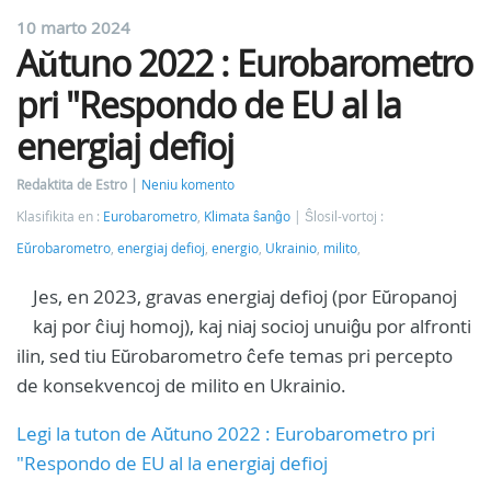
10 marto 2024
Aŭtuno 2022 : Eurobarometro
pri "Respondo de EU al la
energiaj defioj
Redaktita de Estro
Neniu komento
Klasifikita en :
Eurobarometro
,
Klimata ŝanĝo
Ŝlosil-vortoj :
Eŭrobarometro
,
energiaj defioj
,
energio
,
Ukrainio
,
milito
,
Jes, en 2023, gravas energiaj defioj (por Eŭropanoj
kaj por ĉiuj homoj), kaj niaj socioj unuiĝu por alfronti
ilin, sed tiu Eŭrobarometro ĉefe temas pri percepto
de konsekvencoj de milito en Ukrainio.
Legi la tuton de Aŭtuno 2022 : Eurobarometro pri
"Respondo de EU al la energiaj defioj