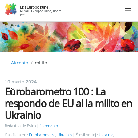
Ek ! Eŭropo kune !
Ni faru Eŭropon kune, libere,
juste
Akcepto
milito
10 marto 2024
Eŭrobarometro 100 : La
respondo de EU al la milito en
Ukrainio
Redaktita de Estro
1 komento
Klasifikita en :
Eurobarometro
,
Ukrainio
Ŝlosil-vortoj :
Ukrainio
,