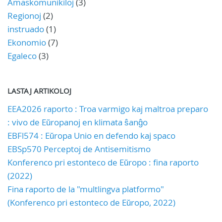
Amaskomunikiloj
(3)
Regionoj
(2)
instruado
(1)
Ekonomio
(7)
Egaleco
(3)
LASTAJ ARTIKOLOJ
EEA2026 raporto : Troa varmigo kaj maltroa preparo
: vivo de Eŭropanoj en klimata ŝanĝo
EBFl574 : Eŭropa Unio en defendo kaj spaco
EBSp570 Perceptoj de Antisemitismo
Konferenco pri estonteco de Eŭropo : fina raporto
(2022)
Fina raporto de la "multlingva platformo"
(Konferenco pri estonteco de Eŭropo, 2022)