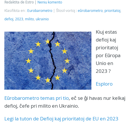
Redaktita de Estro
Neniu komento
Klasifikita en :
Eurobarometro
Ŝlosil-vortoj :
eŭrobarometro
,
prioritatoj
,
defioj
,
2023
,
milito
,
ukrainio
Kiuj estas
defioj kaj
prioritatoj
por Eŭropa
Unio en
2023 ?
Esploro
Eŭrobarometro temas pri tio
, eĉ se ĝi havas nur kelkaj
defioj, ĉefe pri milito en Ukrainio.
Legi la tuton de Defioj kaj prioritatoj de EU en 2023