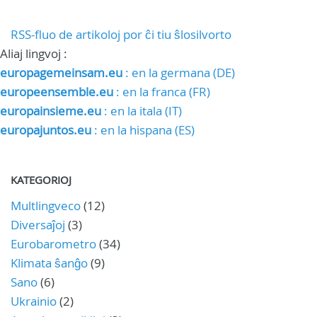
RSS-fluo de artikoloj por ĉi tiu ŝlosilvorto
Aliaj lingvoj :
europagemeinsam.eu
: en la germana (DE)
europeensemble.eu
: en la franca (FR)
europainsieme.eu
: en la itala (IT)
europajuntos.eu
: en la hispana (ES)
KATEGORIOJ
Multlingveco
(12)
Diversaĵoj
(3)
Eurobarometro
(34)
Klimata ŝanĝo
(9)
Sano
(6)
Ukrainio
(2)