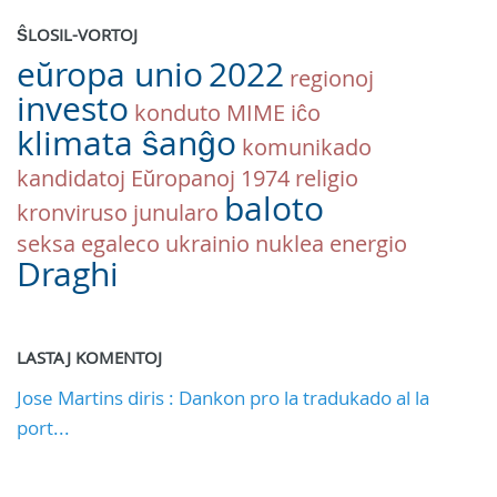
ŜLOSIL-VORTOJ
eŭropa unio
2022
regionoj
investo
konduto
MIME
iĉo
klimata ŝanĝo
komunikado
kandidatoj
Eŭropanoj
1974
religio
baloto
kronviruso
junularo
seksa egaleco
ukrainio
nuklea energio
Draghi
LASTAJ KOMENTOJ
Jose Martins diris : Dankon pro la tradukado al la
port...