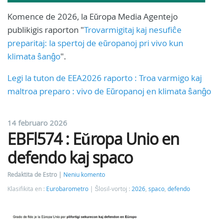
Komence de 2026, la Eŭropa Media Agentejo
publikigis raporton "
Trovarmigitaj kaj nesufiĉe
preparitaj: la spertoj de eŭropanoj pri vivo kun
klimata ŝanĝo
".
Legi la tuton de EEA2026 raporto : Troa varmigo kaj
maltroa preparo : vivo de Eŭropanoj en klimata ŝanĝo
14 februaro 2026
EBFl574 : Eŭropa Unio en
defendo kaj spaco
Redaktita de Estro
Neniu komento
Klasifikita en :
Eurobarometro
Ŝlosil-vortoj :
2026
,
spaco
,
defendo