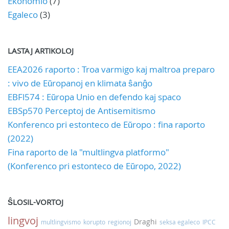
Ekonomio
(7)
Egaleco
(3)
LASTAJ ARTIKOLOJ
EEA2026 raporto : Troa varmigo kaj maltroa preparo
: vivo de Eŭropanoj en klimata ŝanĝo
EBFl574 : Eŭropa Unio en defendo kaj spaco
EBSp570 Perceptoj de Antisemitismo
Konferenco pri estonteco de Eŭropo : fina raporto
(2022)
Fina raporto de la "multlingva platformo"
(Konferenco pri estonteco de Eŭropo, 2022)
ŜLOSIL-VORTOJ
lingvoj
Draghi
multlingvismo
korupto
regionoj
seksa egaleco
IPCC