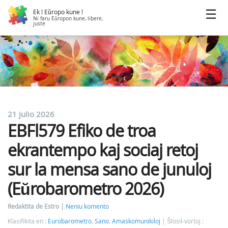
Ek ! Eŭropo kune !
Ni faru Eŭropon kune, libere,
juste
21 julio 2026
EBFl579 Efiko de troa
ekrantempo kaj sociaj retoj
sur la mensa sano de junuloj
(Eŭrobarometro 2026)
Redaktita de Estro
Neniu komento
Klasifikita en :
Eurobarometro
,
Sano
,
Amaskomunikiloj
Ŝlosil-vortoj :