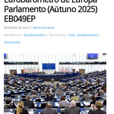
Parlamento (Aŭtuno 2025)
EB049EP
Redaktita de Estro
Neniu komento
Klasifikita en :
Eurobarometro
Ŝlosil-vortoj :
2026
,
eŭrobarometro
,
Parlamento