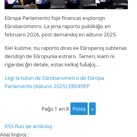
Eŭropa Parlamento foje financas esplorojn
Eŭrobarometro. La jena raporto publikiĝis en
februaro 2026, post demandoj en aŭtuno 2025.
Kiel kutime, tiu raporto diras ke Eŭropanoj subtenas
decidojn de Eŭropunia estraro. Tamen, kiam ni
rigardas ĝin detale, estas kelkaj fuŝaĵoj...
Legi la tuton de Eŭrobarometro de Eŭropa
Parlamento (Aŭtuno 2025) EB049EP
paĝo 1 en 8
posta
»
RSS-fluo de artikoloj
Aliaj lingvoj :