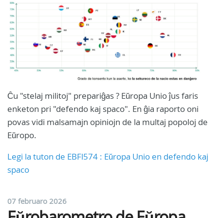
Ĉu "stelaj militoj" prepariĝas ? Eŭropa Unio ĵus faris
enketon pri "defendo kaj spaco". En ĝia raporto oni
povas vidi malsamajn opiniojn de la multaj popoloj de
Eŭropo.
Legi la tuton de EBFl574 : Eŭropa Unio en defendo kaj
spaco
07 februaro 2026
Eŭrobarometro de Eŭropa