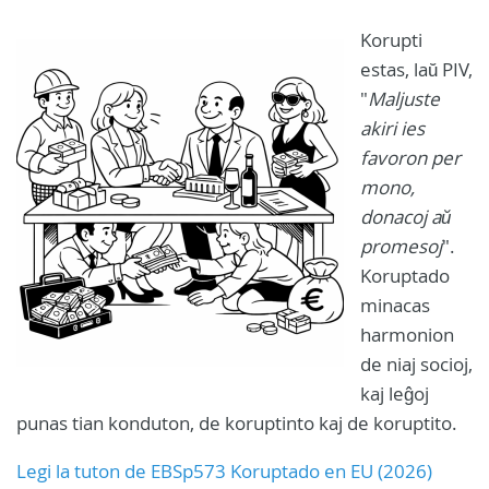
Korupti
estas, laŭ PIV,
"
Maljuste
akiri ies
favoron per
mono,
donacoj aŭ
promesoj
".
Koruptado
minacas
harmonion
de niaj socioj,
kaj leĝoj
punas tian konduton, de koruptinto kaj de koruptito.
Legi la tuton de EBSp573 Koruptado en EU (2026)