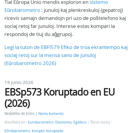
Tial Eŭropa Unio mendis esploron en
sistemo
Eŭrobarometro
: junuloj kaj plenkreskuloj (gepatroj)
ricevis samajn demandojn pri uzo de poŝtelefono kaj
sociaj retoj far junuloj. Interese estas kompari la
respondoj de tiuj du aĝgrupoj.
Legi la tuton de EBFl579 Efiko de troa ekrantempo kaj
sociaj retoj sur la mensa sano de junuloj
(Eŭrobarometro 2026)
19 junio 2026
EBSp573 Koruptado en EU
(2026)
Redaktita de Estro
Neniu komento
Klasifikita en :
Eurobarometro
,
Ekonomio
,
Egaleco
Ŝlosil-vortoj :
Eŭrobarometro
,
korupto
,
koruptado