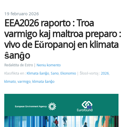
19 februaro 2026
EEA2026 raporto : Troa
varmigo kaj maltroa preparo :
vivo de Eŭropanoj en klimata
ŝanĝo
Redaktita de Estro
Neniu komento
Klasifikita en :
Klimata ŝanĝo
,
Sano
,
Ekonomio
Ŝlosil-vortoj :
2026
,
klimato
,
varmigo
,
klimata ŝanĝo