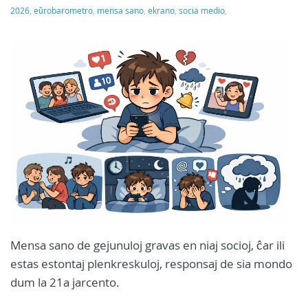
2026
,
eŭrobarometro
,
mensa sano
,
ekrano
,
socia medio
,
Mensa sano de gejunuloj gravas en niaj socioj, ĉar ili
estas estontaj plenkreskuloj, responsaj de sia mondo
dum la 21a jarcento.