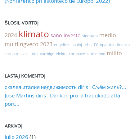
(Konferenco pri estonteco de Eŭropo, 2022)
ŜLOSIL-VORTOJ
klimato
2024
medio
sano
investo
sindikato
multlingveco
2023
eurydice
junuloj
urboj
Eŭropa Unio
financo
milito
korupto
sociaj retoj
varmigo
elektoj
coronavirus
telefono
LASTAJ KOMENTOJ
скалея италия недвижимость diris : Съём жиль?...
Jose Martins diris : Dankon pro la tradukado al la
port...
ARKIVOJ
julio 2026
(1)