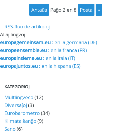
Antaŭa
paĝo 2 en 8
posta
»
RSS-fluo de artikoloj
Aliaj lingvoj :
europagemeinsam.eu
: en la germana (DE)
europeensemble.eu
: en la franca (FR)
europainsieme.eu
: en la itala (IT)
europajuntos.eu
: en la hispana (ES)
KATEGORIOJ
Multlingveco
(12)
Diversaĵoj
(3)
Eurobarometro
(34)
Klimata ŝanĝo
(9)
Sano
(6)