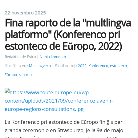
22 novembro 2025
Fina raporto de la "multlingva
platformo" (Konferenco pri
estonteco de Eŭropo, 2022)
Redaktita de Estro
Neniu komento
Klasifikita en :
Multlingveco
Ŝlosil-vortoj :
2022
,
Konferenco
,
estonteco
,
Eŭropo
,
raporto
La Konferenco pri estonteco de Eŭropo finiĝis per
granda ceremonio en Strasburgo, je la 9a de majo