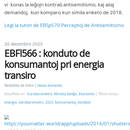
vi konas la leĝojn kontraŭ antisemitismo, kaj aliaj
demandoj, kun komparo kun simila enketo de 2018.
Legi la tuton de EBSp570 Perceptoj de Antisemitismo
20 decembro 2025
EBFl566 : konduto de
konsumantoj pri energia
transiro
Redaktita de Estro
Neniu komento
Klasifikita en :
Eurobarometro
,
Klimata ŝanĝo
,
Ekonomio
Ŝlosil-vortoj :
energio
,
eŭrobarometro
,
2025
,
konsumantoj
,
konduto