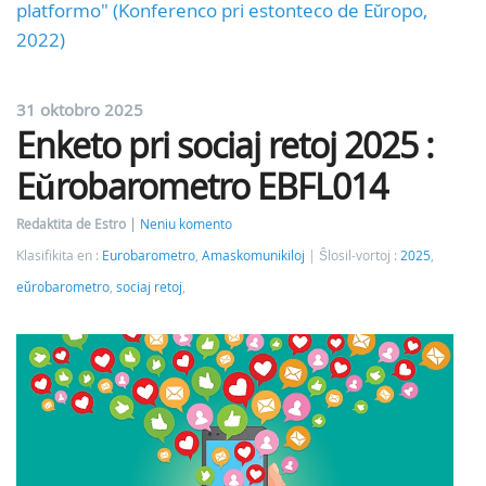
platformo" (Konferenco pri estonteco de Eŭropo,
2022)
31 oktobro 2025
Enketo pri sociaj retoj 2025 :
Eŭrobarometro EBFL014
Redaktita de Estro
Neniu komento
Klasifikita en :
Eurobarometro
,
Amaskomunikiloj
Ŝlosil-vortoj :
2025
,
eŭrobarometro
,
sociaj retoj
,