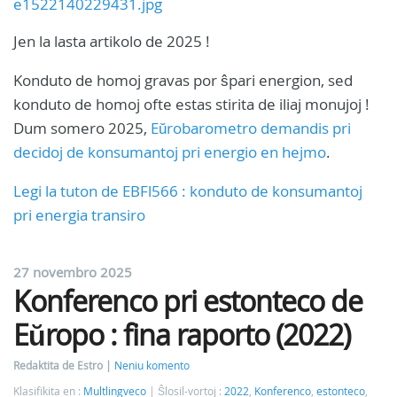
Jen la lasta artikolo de 2025 !
Konduto de homoj gravas por ŝpari energion, sed
konduto de homoj ofte estas stirita de iliaj monujoj !
Dum somero 2025,
Eŭrobarometro demandis pri
decidoj de konsumantoj pri energio en hejmo
.
Legi la tuton de EBFl566 : konduto de konsumantoj
pri energia transiro
27 novembro 2025
Konferenco pri estonteco de
Eŭropo : fina raporto (2022)
Redaktita de Estro
Neniu komento
Klasifikita en :
Multlingveco
Ŝlosil-vortoj :
2022
,
Konferenco
,
estonteco
,