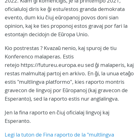
2022. Kiam ĝi komenciĝis, je la printempo 2021,
oficialuloj diris ke ĝi estu/estos granda demokrata
evento, dum kiu ĉiuj eŭropanoj povos doni sian
opinion, kaj ke ties proponoj estos gravaj por fari la
estontajn decidojn de Eŭropa Unio.
Kio postrestas ? Kvazaŭ nenio, kaj spuroj de tiu
Konferenco malaperas. Estis
retejo https://futureu.europa.eu sed ĝi malaperis, kaj
restas malmultaj partoj en arkivo. En ĝi, la unua etaĝo
estis "multlingva platformo", kies raporto montris
gravecon de lingvoj por Eŭropanoj (kaj gravecon de
Esperanto), sed la raporto estis nur anglalingva.
Jen la fina raporto en ĉiuj oficialaj lingvoj kaj
Esperanto.
Legi la tuton de Fina raporto de la "multlingva