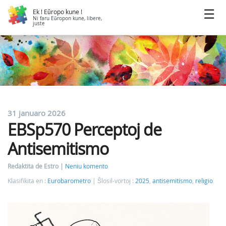
Ek ! Eŭropo kune !
Ni faru Eŭropon kune, libere,
juste
31 januaro 2026
EBSp570 Perceptoj de
Antisemitismo
Redaktita de Estro
Neniu komento
Klasifikita en :
Eurobarometro
Ŝlosil-vortoj :
2025
,
antisemitismo
,
religio