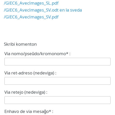
/GIEC6_AvecImages_SL.pdf
/GIEC6_AvecImages_SV.odt en la sveda
/GIEC6_AvecImages_SV.pdf
Skribi komenton
Via nomo/pseŭdo/kromonomo* :
Via ret-adreso (nedeviga) :
Via retejo (nedeviga) :
Enhavo de via mesaĝo* :