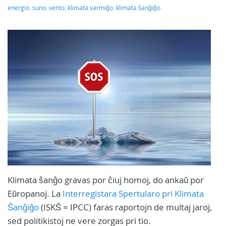
energio
,
suno
,
vento
,
klimata varmiĝo
,
klimata ŝanĝiĝo
Klimata ŝanĝo gravas por ĉiuj homoj, do ankaŭ por
Eŭropanoj. La
Interregistara Spertularo pri Klimata
Ŝanĝiĝo
(ISKŜ = IPCC) faras raportojn de multaj jaroj,
sed politikistoj ne vere zorgas pri tio.