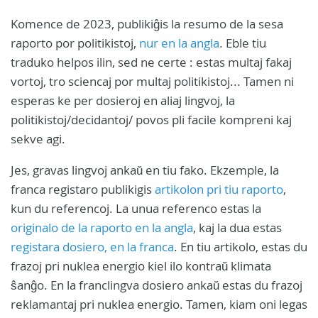
Komence de 2023, publikiĝis la resumo de la sesa
raporto por politikistoj,
nur en la angla
. Eble tiu
traduko helpos ilin, sed ne certe : estas multaj fakaj
vortoj, tro sciencaj por multaj politikistoj... Tamen ni
esperas ke per dosieroj en aliaj lingvoj, la
politikistoj/decidantoj/ povos pli facile kompreni kaj
sekve agi.
Jes, gravas lingvoj ankaŭ en tiu fako. Ekzemple, la
franca registaro publikigis
artikolon pri tiu raporto
,
kun du referencoj. La unua referenco estas la
originalo de la raporto en la angla
, kaj la dua estas
registara dosiero, en la franca
. En tiu artikolo, estas du
frazoj pri nuklea energio kiel ilo kontraŭ klimata
ŝanĝo. En la franclingva dosiero ankaŭ estas du frazoj
reklamantaj pri nuklea energio. Tamen, kiam oni legas