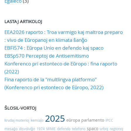
Egaleco
(3)
LASTAJ ARTIKOLOJ
EEA2026 raporto : Troa varmigo kaj maltroa preparo
: vivo de Eŭropanoj en klimata ŝanĝo
EBFl574 : Eŭropa Unio en defendo kaj spaco
EBSp570 Perceptoj de Antisemitismo
Konferenco pri estonteco de Eŭropo : fina raporto
(2022)
Fina raporto de la "multlingva platformo"
(Konferenco pri estonteco de Eŭropo, 2022)
ŜLOSIL-VORTOJ
2025
eŭropa parlamento
krudaj materioj
kemiaĵo
IPCC
spaco
mesaĝo
disvolviĝo
1974
MIME
defendo
telefono
urboj
regionoj