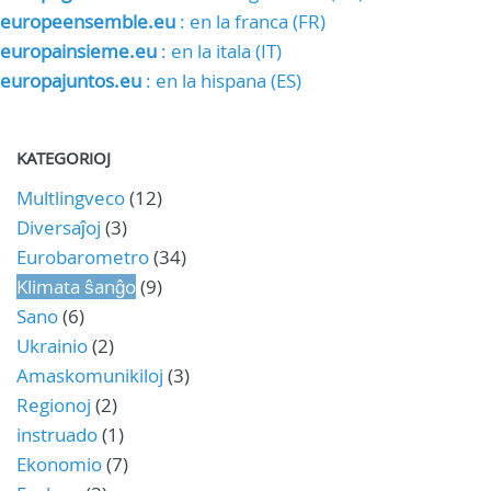
europeensemble.eu
: en la franca (FR)
europainsieme.eu
: en la itala (IT)
europajuntos.eu
: en la hispana (ES)
KATEGORIOJ
Multlingveco
(12)
Diversaĵoj
(3)
Eurobarometro
(34)
Klimata ŝanĝo
(9)
Sano
(6)
Ukrainio
(2)
Amaskomunikiloj
(3)
Regionoj
(2)
instruado
(1)
Ekonomio
(7)