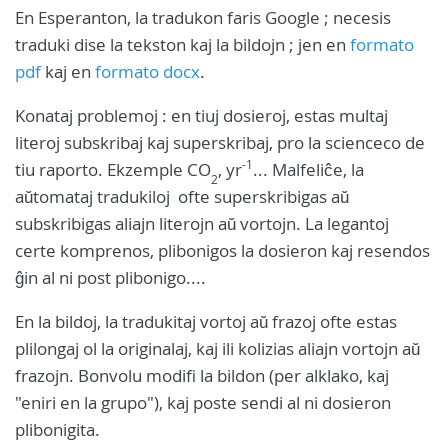
En Esperanton, la tradukon faris Google ; necesis
traduki dise la tekston kaj la bildojn ; jen en
formato
pdf
kaj en
formato docx
.
Konataj problemoj : en tiuj dosieroj, estas multaj
literoj subskribaj kaj superskribaj, pro la scienceco de
-1
tiu raporto. Ekzemple CO
, yr
... Malfeliĉe, la
2
aŭtomataj tradukiloj ofte superskribigas aŭ
subskribigas aliajn literojn aŭ vortojn. La legantoj
certe komprenos, plibonigos la dosieron kaj resendos
ĝin al ni post plibonigo....
En la bildoj, la tradukitaj vortoj aŭ frazoj ofte estas
plilongaj ol la originalaj, kaj ili kolizias aliajn vortojn aŭ
frazojn. Bonvolu modifi la bildon (per alklako, kaj
"eniri en la grupo"), kaj poste sendi al ni dosieron
plibonigita.