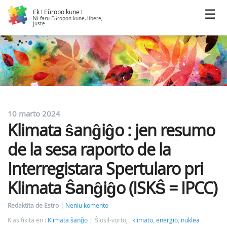
Ek ! Eŭropo kune !
Ni faru Eŭropon kune, libere,
juste
10 marto 2024
Klimata ŝanĝiĝo : jen resumo
de la sesa raporto de la
Interregistara Spertularo pri
Klimata Ŝanĝiĝo (ISKŜ = IPCC)
Redaktita de Estro
Neniu komento
Klasifikita en :
Klimata ŝanĝo
Ŝlosil-vortoj :
klimato
,
energio
,
nuklea