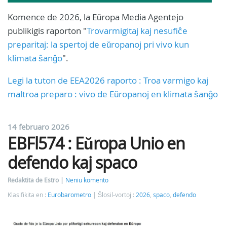
Komence de 2026, la Eŭropa Media Agentejo
publikigis raporton "
Trovarmigitaj kaj nesufiĉe
preparitaj: la spertoj de eŭropanoj pri vivo kun
klimata ŝanĝo
".
Legi la tuton de EEA2026 raporto : Troa varmigo kaj
maltroa preparo : vivo de Eŭropanoj en klimata ŝanĝo
14 februaro 2026
EBFl574 : Eŭropa Unio en
defendo kaj spaco
Redaktita de Estro
Neniu komento
Klasifikita en :
Eurobarometro
Ŝlosil-vortoj :
2026
,
spaco
,
defendo