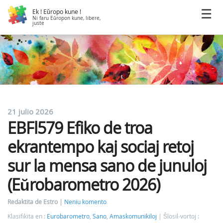
Ek ! Eŭropo kune !
Ni faru Eŭropon kune, libere,
juste
21 julio 2026
EBFl579 Efiko de troa
ekrantempo kaj sociaj retoj
sur la mensa sano de junuloj
(Eŭrobarometro 2026)
Redaktita de Estro
Neniu komento
Klasifikita en :
Eurobarometro
,
Sano
,
Amaskomunikiloj
Ŝlosil-vortoj :