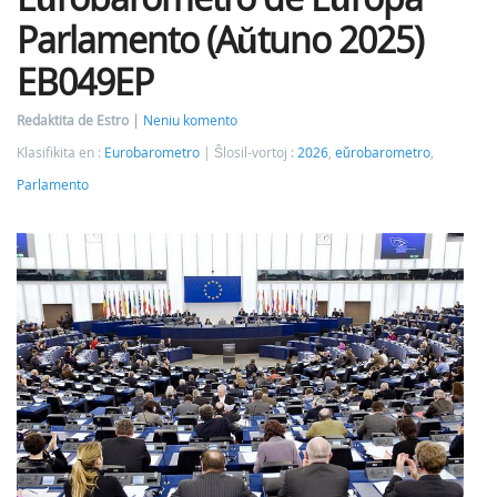
Parlamento (Aŭtuno 2025)
EB049EP
Redaktita de Estro
Neniu komento
Klasifikita en :
Eurobarometro
Ŝlosil-vortoj :
2026
,
eŭrobarometro
,
Parlamento