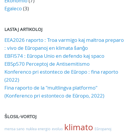
Ekonomio
(7)
Egaleco
(3)
LASTAJ ARTIKOLOJ
EEA2026 raporto : Troa varmigo kaj maltroa preparo
: vivo de Eŭropanoj en klimata ŝanĝo
EBFl574 : Eŭropa Unio en defendo kaj spaco
EBSp570 Perceptoj de Antisemitismo
Konferenco pri estonteco de Eŭropo : fina raporto
(2022)
Fina raporto de la "multlingva platformo"
(Konferenco pri estonteco de Eŭropo, 2022)
ŜLOSIL-VORTOJ
klimato
mensa sano
nuklea energio
evoluo
Eŭropanoj