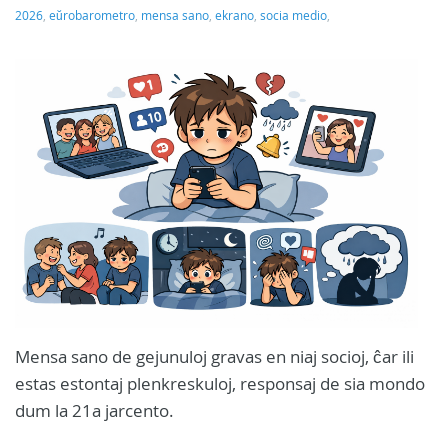
2026
,
eŭrobarometro
,
mensa sano
,
ekrano
,
socia medio
,
Mensa sano de gejunuloj gravas en niaj socioj, ĉar ili
estas estontaj plenkreskuloj, responsaj de sia mondo
dum la 21a jarcento.