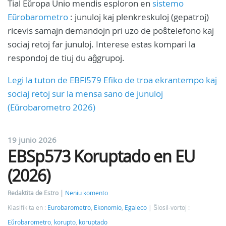
Tial Eŭropa Unio mendis esploron en
sistemo
Eŭrobarometro
: junuloj kaj plenkreskuloj (gepatroj)
ricevis samajn demandojn pri uzo de poŝtelefono kaj
sociaj retoj far junuloj. Interese estas kompari la
respondoj de tiuj du aĝgrupoj.
Legi la tuton de EBFl579 Efiko de troa ekrantempo kaj
sociaj retoj sur la mensa sano de junuloj
(Eŭrobarometro 2026)
19 junio 2026
EBSp573 Koruptado en EU
(2026)
Redaktita de Estro
Neniu komento
Klasifikita en :
Eurobarometro
,
Ekonomio
,
Egaleco
Ŝlosil-vortoj :
Eŭrobarometro
,
korupto
,
koruptado