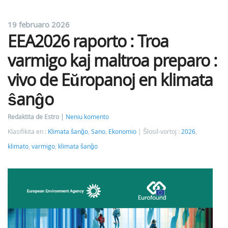
19 februaro 2026
EEA2026 raporto : Troa
varmigo kaj maltroa preparo :
vivo de Eŭropanoj en klimata
ŝanĝo
Redaktita de Estro
Neniu komento
Klasifikita en :
Klimata ŝanĝo
,
Sano
,
Ekonomio
Ŝlosil-vortoj :
2026
,
klimato
,
varmigo
,
klimata ŝanĝo