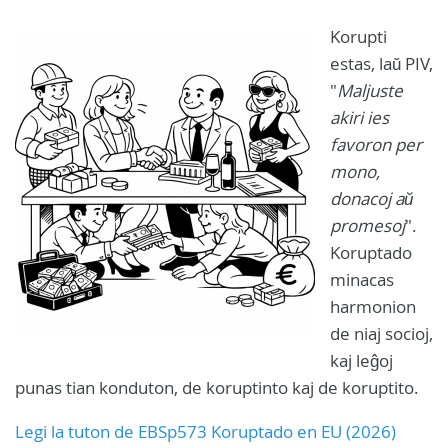
Korupti
estas, laŭ PIV,
"
Maljuste
akiri ies
favoron per
mono,
donacoj aŭ
promesoj
".
Koruptado
minacas
harmonion
de niaj socioj,
kaj leĝoj
punas tian konduton, de koruptinto kaj de koruptito.
Legi la tuton de EBSp573 Koruptado en EU (2026)