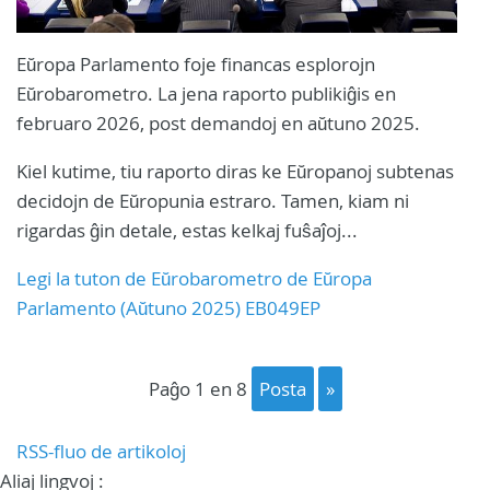
Eŭropa Parlamento foje financas esplorojn
Eŭrobarometro. La jena raporto publikiĝis en
februaro 2026, post demandoj en aŭtuno 2025.
Kiel kutime, tiu raporto diras ke Eŭropanoj subtenas
decidojn de Eŭropunia estraro. Tamen, kiam ni
rigardas ĝin detale, estas kelkaj fuŝaĵoj...
Legi la tuton de Eŭrobarometro de Eŭropa
Parlamento (Aŭtuno 2025) EB049EP
paĝo 1 en 8
posta
»
RSS-fluo de artikoloj
Aliaj lingvoj :