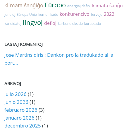
Eŭropo
klimata ŝanĝiĝo
klimata ŝanĝo
energiaj defioj
konkurencivo
2022
junuloj
Eŭropa Unio
komunikado
fervojo
lingvoj
defioj
kandidatoj
karbondioksido
koruptado
LASTAJ KOMENTOJ
Jose Martins diris : Dankon pro la tradukado al la
port...
ARKIVOJ
julio 2026
(1)
junio 2026
(1)
februaro 2026
(3)
januaro 2026
(1)
decembro 2025
(1)