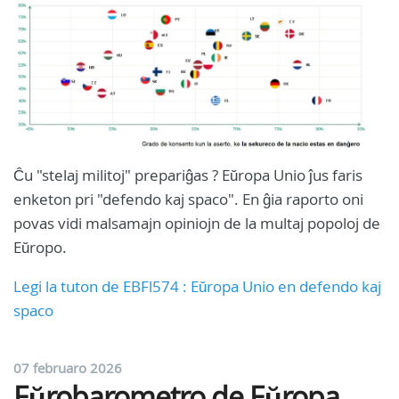
Ĉu "stelaj militoj" prepariĝas ? Eŭropa Unio ĵus faris
enketon pri "defendo kaj spaco". En ĝia raporto oni
povas vidi malsamajn opiniojn de la multaj popoloj de
Eŭropo.
Legi la tuton de EBFl574 : Eŭropa Unio en defendo kaj
spaco
07 februaro 2026
Eŭrobarometro de Eŭropa