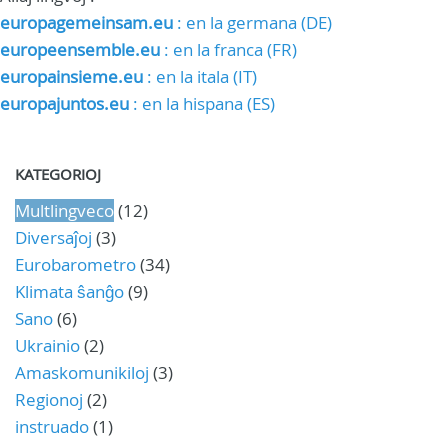
europagemeinsam.eu
: en la germana (DE)
europeensemble.eu
: en la franca (FR)
europainsieme.eu
: en la itala (IT)
europajuntos.eu
: en la hispana (ES)
KATEGORIOJ
Multlingveco
(12)
Diversaĵoj
(3)
Eurobarometro
(34)
Klimata ŝanĝo
(9)
Sano
(6)
Ukrainio
(2)
Amaskomunikiloj
(3)
Regionoj
(2)
instruado
(1)