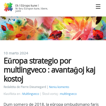
Ek ! Eŭropo kune !
Ni faru Eŭropon kune, libere,
juste
10 marto 2024
Eŭropa strategio por
multlingveco : avantaĝoj kaj
kostoj
Redaktita de Pierre Dieumegard
Neniu komento
Klasifikita en :
Multlingveco
Ŝlosil-vortoj :
multlingveco
Dum somero de 2018, la eŭropa ombudsmano faris