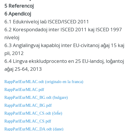
5 Referencoj
6 Apendicoj
6.1 Edukniveloj laŭ ISCED/ISCED 2011
6.2 Korespondadoj inter ISCED 2011 kaj ISCED 1997
niveloj
6.3 Anglalingvaj kapabloj inter EU-civitanoj aĝaj 15 kaj
pli, 2012
6.4 Lingva ekskludprocento en 25 EU-landoj, loĝantoj
aĝaj 25-64, 2013
RappParlEurMLAC.odt (originalo en la franca)
RappParlEurMLAC.pdf
RappParlEurMLAC_BG.odt (bulgare)
RappParlEurMLAC_BG.pdf
RappParlEurMLAC_CS.odt (ĉeĥe)
RappParlEurMLAC_CS.pdf
RappParlEurMLAC_DA.odt (dane)