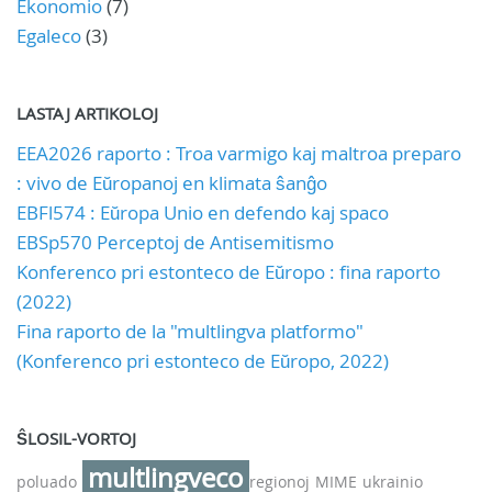
Ekonomio
(7)
Egaleco
(3)
LASTAJ ARTIKOLOJ
EEA2026 raporto : Troa varmigo kaj maltroa preparo
: vivo de Eŭropanoj en klimata ŝanĝo
EBFl574 : Eŭropa Unio en defendo kaj spaco
EBSp570 Perceptoj de Antisemitismo
Konferenco pri estonteco de Eŭropo : fina raporto
(2022)
Fina raporto de la "multlingva platformo"
(Konferenco pri estonteco de Eŭropo, 2022)
ŜLOSIL-VORTOJ
multlingveco
poluado
regionoj
MIME
ukrainio