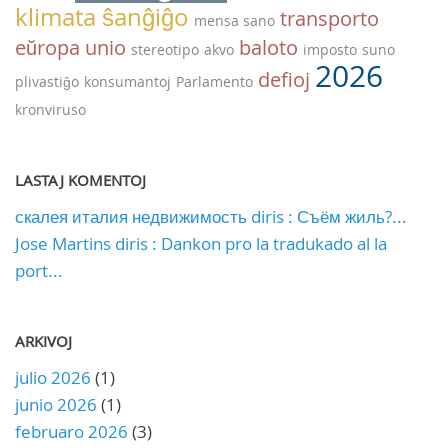
klimata ŝanĝiĝo
transporto
mensa sano
eŭropa unio
baloto
stereotipo
akvo
imposto
suno
2026
defioj
plivastiĝo
konsumantoj
Parlamento
kronviruso
LASTAJ KOMENTOJ
скалея италия недвижимость diris : Съём жиль?...
Jose Martins diris : Dankon pro la tradukado al la
port...
ARKIVOJ
julio 2026
(1)
junio 2026
(1)
februaro 2026
(3)