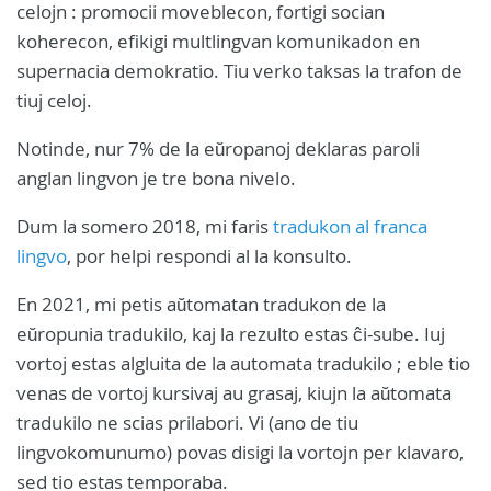
celojn : promocii moveblecon, fortigi socian
koherecon, efikigi multlingvan komunikadon en
supernacia demokratio. Tiu verko taksas la trafon de
tiuj celoj.
Notinde, nur 7% de la eŭropanoj deklaras paroli
anglan lingvon je tre bona nivelo.
Dum la somero 2018, mi faris
tradukon al franca
lingvo
, por helpi respondi al la konsulto.
En 2021, mi petis aŭtomatan tradukon de la
eŭropunia tradukilo, kaj la rezulto estas ĉi-sube. Iuj
vortoj estas algluita de la automata tradukilo ; eble tio
venas de vortoj kursivaj au grasaj, kiujn la aŭtomata
tradukilo ne scias prilabori. Vi (ano de tiu
lingvokomunumo) povas disigi la vortojn per klavaro,
sed tio estas temporaba.