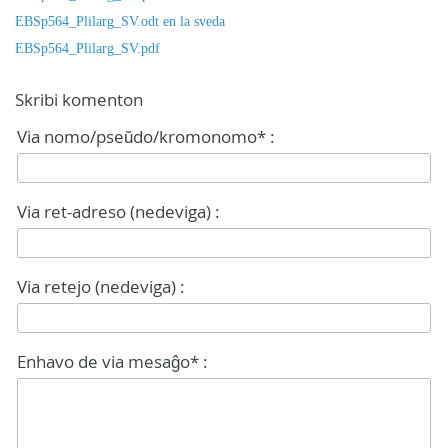
EBSp564_Plilarg_SV.odt en la sveda
EBSp564_Plilarg_SV.pdf
Skribi komenton
Via nomo/pseŭdo/kromonomo* :
Via ret-adreso (nedeviga) :
Via retejo (nedeviga) :
Enhavo de via mesaĝo* :