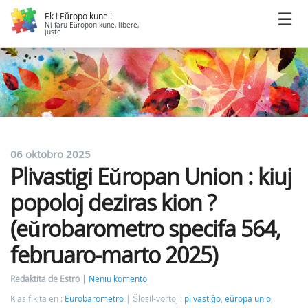
Ek ! Eŭropo kune !
Ni faru Eŭropon kune, libere,
juste
06 oktobro 2025
Plivastigi Eŭropan Union : kiuj
popoloj deziras kion ?
(eŭrobarometro specifa 564,
februaro-marto 2025)
Redaktita de Estro
Neniu komento
Klasifikita en :
Eurobarometro
Ŝlosil-vortoj :
plivastiĝo
,
eŭropa unio
,