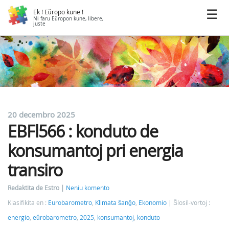
Ek ! Eŭropo kune !
Ni faru Eŭropon kune, libere,
juste
20 decembro 2025
EBFl566 : konduto de
konsumantoj pri energia
transiro
Redaktita de Estro
Neniu komento
Klasifikita en :
Eurobarometro
,
Klimata ŝanĝo
,
Ekonomio
Ŝlosil-vortoj :
energio
,
eŭrobarometro
,
2025
,
konsumantoj
,
konduto