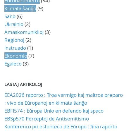
Eurobarometro
(34)
Klimata ŝanĝo
(9)
Sano
(6)
Ukrainio
(2)
Amaskomunikiloj
(3)
Regionoj
(2)
instruado
(1)
Ekonomio
(7)
Egaleco
(3)
LASTAJ ARTIKOLOJ
EEA2026 raporto : Troa varmigo kaj maltroa preparo
: vivo de Eŭropanoj en klimata ŝanĝo
EBFl574 : Eŭropa Unio en defendo kaj spaco
EBSp570 Perceptoj de Antisemitismo
Konferenco pri estonteco de Eŭropo : fina raporto