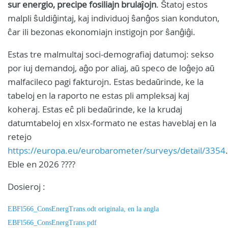
sur energio, precipe fosiliajn brulaĵojn
. Ŝtatoj estos
malpli ŝuldiĝintaj, kaj individuoj ŝanĝos sian konduton,
ĉar ili bezonas ekonomiajn instigojn por ŝanĝiĝi.
Estas tre malmultaj soci-demografiaj datumoj: sekso
por iuj demandoj, aĝo por aliaj, aŭ speco de loĝejo aŭ
malfacileco pagi fakturojn. Estas bedaŭrinde, ke la
tabeloj en la raporto ne estas pli ampleksaj kaj
koheraj. Estas eĉ pli bedaŭrinde, ke la krudaj
datumtabeloj en xlsx-formato ne estas haveblaj en la
retejo
https://europa.eu/eurobarometer/surveys/detail/3354
.
Eble en 2026 ????
Dosieroj :
EBFl566_ConsEnergTrans.odt originala, en la angla
EBFl566_ConsEnergTrans.pdf