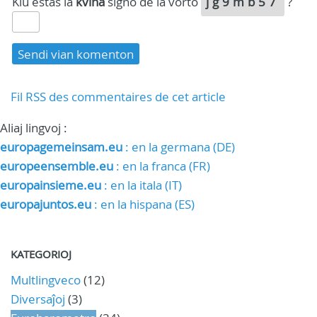
Kiu estas la
kvina
signo de la vorto
jg9mb57
?
Fil RSS des commentaires de cet article
Aliaj lingvoj :
europagemeinsam.eu
: en la germana (DE)
europeensemble.eu
: en la franca (FR)
europainsieme.eu
: en la itala (IT)
europajuntos.eu
: en la hispana (ES)
KATEGORIOJ
Multlingveco
(12)
Diversaĵoj
(3)